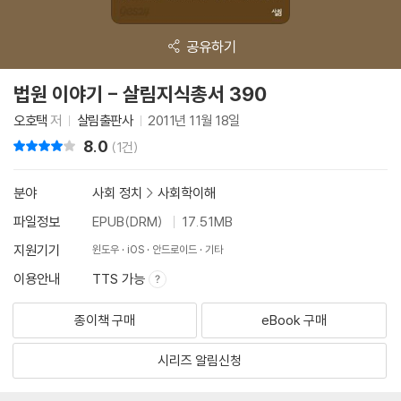
공유하기
법원 이야기 - 살림지식총서 390
오호택
저
살림출판사
2011년 11월 18일
8.0
리뷰 총점
(1건)
분야
사회 정치
>
사회학이해
파일정보
EPUB(DRM)
17.51MB
지원기기
윈도우
iOS
안드로이드
기타
이용안내
TTS 가능
종이책 구매
eBook 구매
시리즈 알림신청