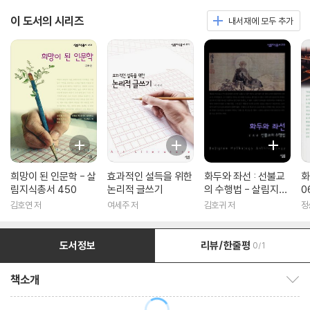
이 도서의 시리즈
내서재에 모두 추가
희망이 된 인문학 - 살
효과적인 설득을 위한
화두와 좌선 : 선불교
화
림지식총서 450
논리적 글쓰기
의 수행법 - 살림지식
0
총서 316
김호연 저
여세주 저
김호귀 저
정
도서정보
리뷰/한줄평
0/1
책소개
책소개 보이기/감추기