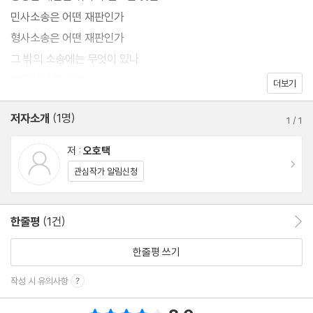
민사소송은 어떤 재판인가
형사소송은 어떤 재판인가
그 밖의 소송에는 무엇이 있나
법원이 바로 서야
더보기
저자소개
(1명)
1
/
1
저 :
오호택
이동
관심작가 알림신청
한줄평
(1건)
한줄평 이동
한줄평 쓰기
작성 시 유의사항
총 평점 8.0점