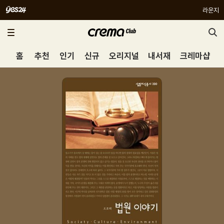
라운지
홈
추천
인기
신규
오리지널
내서재
크레마샵