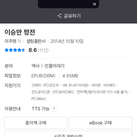
공유하기
이승만 평전
이주영
저
살림출판사
2014년 10월 10일
8.6
리뷰 총점
(11건)
분야
역사
>
인물이야기
파일정보
EPUB(DRM)
4.65MB
지원기기
크레마
PC(윈도우 - 4K 모니터 미지원)
아이폰
아이패드
안드로이드폰
안드로이드패드
전자책단말기(저사양 기기 사용 불가)
PC(Mac)
이용안내
TTS 가능
종이책 구매
eBook 구매
시리즈 알림신청