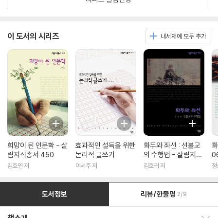
이 도서의 시리즈
내서재에 모두 추가
희망이 된 인문학 - 살
효과적인 설득을 위한
화두와 좌선 : 선불교
화
림지식총서 450
논리적 글쓰기
의 수행법 - 살림지식
0
총서 316
김호연 저
여세주 저
김호귀 저
정
도서정보
리뷰/한줄평
2/9
책소개 보이기/감추기