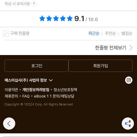
작성 시 유의사항
9.1
총 평점 9.1점
/ 10.0
구매 한줄평
최근순
추천순
별점순
한줄평 전체보기
로그인
회원가입
예스이십사(주) 사업자 정보
이용약관
개인정보처리방침
청소년보호정책
제휴문의
FAQ
eBook 1:1 문의/채팅상담
Copyright © YES24 Corp. All Rights Reserved.