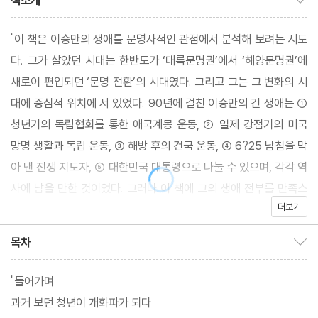
책소개
"이 책은 이승만의 생애를 문명사적인 관점에서 분석해 보려는 시도
다. 그가 살았던 시대는 한반도가 ‘대륙문명권’에서 ‘해양문명권’에
새로이 편입되던 ‘문명 전환’의 시대였다. 그리고 그는 그 변화의 시
대에 중심적 위치에 서 있었다. 90년에 걸친 이승만의 긴 생애는 ①
청년기의 독립협회를 통한 애국계몽 운동, ② 일제 강점기의 미국
망명 생활과 독립 운동, ③ 해방 후의 건국 운동, ④ 6?25 남침을 막
아 낸 전쟁 지도자, ⑤ 대한민국 대통령으로 나눌 수 있으며, 각각 역
사에 남을 만한 것이었다. 그러나 이 책에 그의 생애 전부를 만족스
더보기
럽게 담기는 쉽지 않다.
목차
목차 보이기/감추기
필자는 2008년 배재학당총동창회의 협조로 『우남 이승만 그는 누
구인가』를 출간했으며, 2011년에 그것을 토대로 다시 『이승만과 그
"들어가며
의 시대』를 펴냈다. 이 책은 앞의 두 책에서 나타난 내용들을 재음미
과거 보던 청년이 개화파가 되다
하고 첨가하거나 삭제해서 다시 쓴 것이다. 이 책을 통해 이승만의