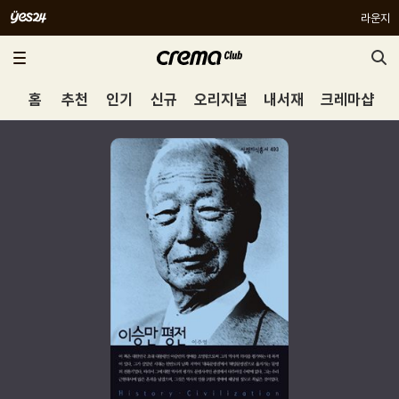
라운지
홈
추천
인기
신규
오리지널
내서재
크레마샵