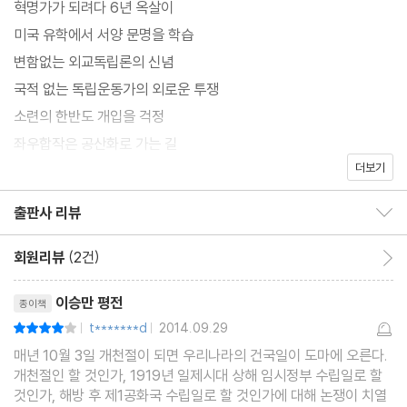
혁명가가 되려다 6년 옥살이
역사적 의미가 무엇인지 그 요점을 독자들에게 전달하려는 것이 필
미국 유학에서 서양 문명을 학습
자의 목적이다.
변함없는 외교독립론의 신념
"
국적 없는 독립운동가의 외로운 투쟁
소련의 한반도 개입을 걱정
좌우합작은 공산화로 가는 길
더보기
총선거를 통한 대한민국의 건국
남북협상론으로 제동이 걸린 건국
출판사 리뷰
출판사 리뷰 보이기/감추기
대한민국의 초대 대통령
6·25 남침으로 국가가 사라질 위기
회원리뷰
(2건)
회원리뷰 이동
동맹국을 얻기 위한 벼랑 끝 전술
리뷰제목
이승만 평전
종이책
자유민주주의의 실험
t*******d
2014.09.29
평점8점
|
|
국가 발전의 초석을 놓다
매년 10월 3일 개천절이 되면 우리나라의 건국일이 도마에 오른다.
물러날 때를 놓친 것이 큰 죄
개천절인 할 것인가, 1919년 일제시대 상해 임시정부 수립일로 할
"
것인가, 해방 후 제1공화국 수립일로 할 것인가에 대해 논쟁이 치열