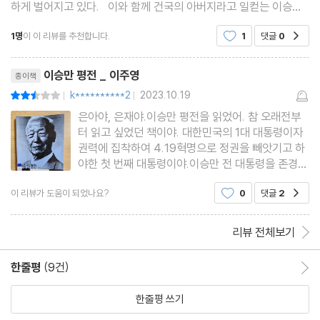
하게 벌어지고 있다. 이와 함께 건국의 아버지라고 일컫는 이승만
에 대한 평가도 보수와 진보 진영이 서로 팽팽하게 대립하고 있다.
1명
이 이 리뷰를 추천합니다.
1
댓글
0
공감
그동안 이승만은 비판 받아야할 독재자인지
리뷰제목
이승만 평전 _ 이주영
종이책
k**********2
2023.10.19
평점5점
|
|
은아야, 은재야.이승만 평전을 읽었어. 참 오래전부
터 읽고 싶었던 책이야. 대한민국의 1대 대통령이자
권력에 집착하여 4.19혁명으로 정권을 빼앗기고 하
야한 첫 번째 대통령이야.이승만 전 대통령을 존경하
고 옹호하는 사람들이 있어. 그의 독립운동 이력과
이 리뷰가 도움이 되었나요?
0
댓글
2
공감
건국의 공로, 반공주의 대통령, 건국과 그에 따른 공
로를 주장하고 있어.이 책에서도 저자인 이주영 교수
님은 과오는 적거나 정
리뷰 전체보기
한줄평
(9건)
한줄평 이동
한줄평 쓰기