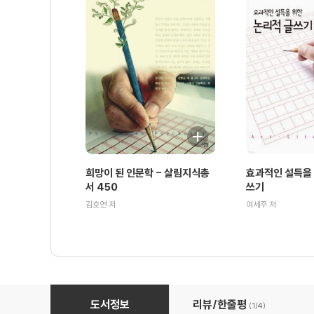
희망이 된 인문학 - 살림지식총
효과적인 설득을 
서 450
쓰기
김호연 저
여세주 저
조지 워싱턴 : 미국의 기틀을 만든 불멸의 리더십 - 살림지식
도서정보
리뷰/한줄평
(1/
4
)