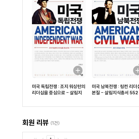
미국 독립전쟁 : 조지 워싱턴의
미국 남북전쟁 : 링컨 리더
리더십을 중심으로 - 살림지
본질 - 살림지식총서 552
식총서 551
회원 리뷰
(1건)