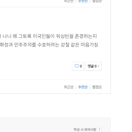
최근순
추천순
별점순
|
|
고 나니 왜 그토록 미국인들이 워싱턴을 존경하는지
 공화정과 민주주의를 수호하려는 강철 같은 마음가짐
댓글
0
0
최근순
추천순
별점순
|
|
작성 시 유의사항