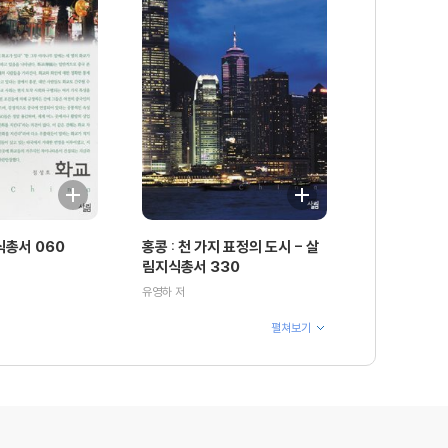
식총서 060
홍콩 : 천 가지 표정의 도시 - 살
림지식총서 330
유영하 저
펼쳐보기