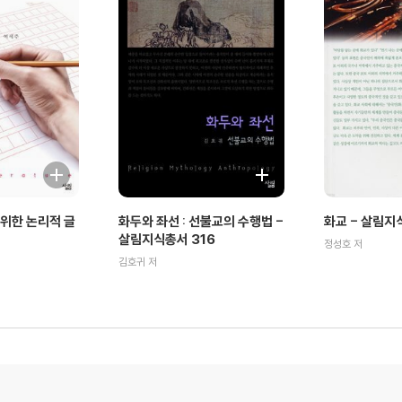
위한 논리적 글
화두와 좌선 : 선불교의 수행법 -
화교 - 살림지
살림지식총서 316
정성호 저
김호귀 저
총서 359