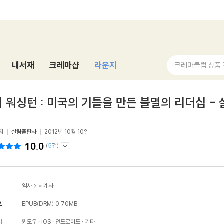
내서재
크레마샵
라운지
크레마클럽 상품
 워싱턴 : 미국의 기틀을 만든 불멸의 리더십 -
저
살림출판사
2012년 10월 10일
10.0
(
5
건)
역사
>
세계사
보
EPUB(DRM)
0.70MB
기
윈도우
iOS
안드로이드
기타