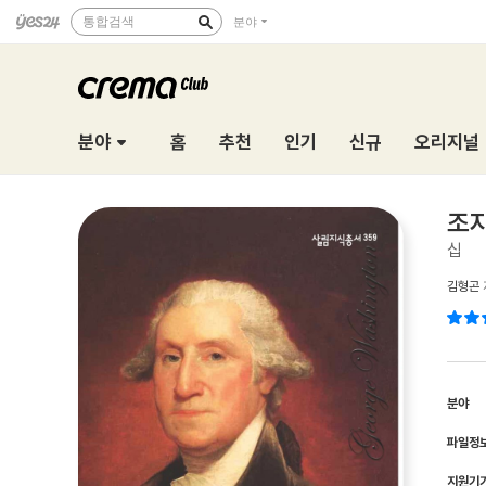
통합검색
분야
분야
홈
추천
인기
신규
오리지널
조지
십
김형곤
분야
파일정
지원기