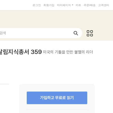
로그인
회원가입
마이페이지
카트
주문/배송
고객센터
 검색
 살림지식총서 359
미국의 기틀을 만든 불멸의 리더
가입하고 무료로 읽기