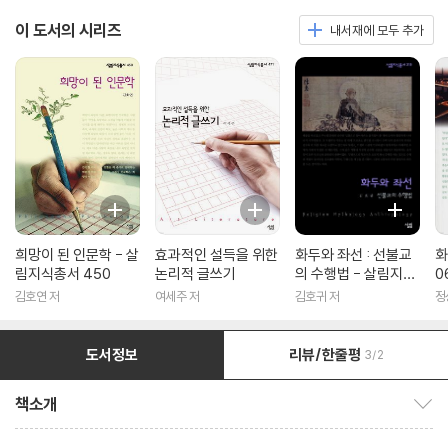
이 도서의 시리즈
내서재에 모두 추가
희망이 된 인문학 - 살
효과적인 설득을 위한
화두와 좌선 : 선불교
화
림지식총서 450
논리적 글쓰기
의 수행법 - 살림지식
0
총서 316
김호연 저
여세주 저
김호귀 저
정
도서정보
리뷰/한줄평
3/2
책소개
책소개 보이기/감추기