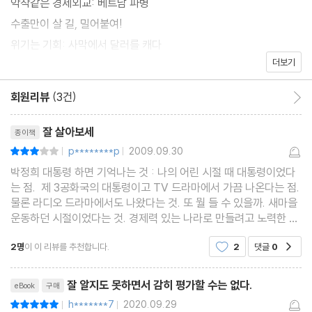
악착같은 경제외교: 베트남 파병
수출만이 살 길, 밀어붙여!
위기는 기회: 사막에서 달러를 캐다
더보기
맺는 글
회원리뷰
(3건)
회원리뷰 이동
리뷰제목
잘 살아보세
종이책
p********p
2009.09.30
평점6점
|
|
박정희 대통령 하면 기억나는 것 : 나의 어린 시절 때 대통령이었다
는 점. 제 3공화국의 대통령이고 TV 드라마에서 가끔 나온다는 점.
물론 라디오 드라마에서도 나왔다는 것. 또 뭘 들 수 있을까. 새마을
운동하던 시절이었다는 것. 경제력 있는 나라로 만들려고 노력한 대
통령이었다는 것. 유신헌법으로 독재를 하던 시절이었다는 것. 베트
2명
이 이 리뷰를 추천합니다.
2
댓글
0
공감
남 전쟁 당시 젊은이들을 그곳으로
리뷰제목
잘 알지도 못하면서 감히 평가할 수는 없다.
eBook
구매
h*******7
2020.09.29
평점10점
|
|