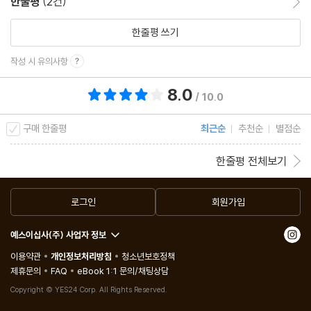
한줄평
(2건)
한줄평 쓰기
작성 시 유의사항
8.0
총 평점 8.0점
/ 10.0
구매 한줄평
최근순
추천순
별점순
한줄평 전체보기
로그인
회원가입
예스이십사(주) 사업자 정보
이용약관
개인정보처리방침
청소년보호정책
제휴문의
FAQ
eBook 1:1 문의/채팅상담
Copyright © YES24 Corp. All Rights Reserved.