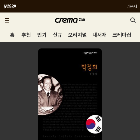
라운지
홈
추천
인기
신규
오리지널
내서재
크레마샵