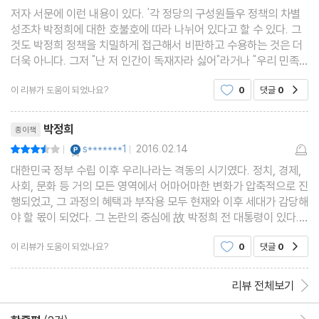
저자 서문에 이런 내용이 있다. '각 정당의 구성원들우 정책의 차별
성조차 박정희에 대한 호불호에 따라 나뉘어 있다고 할 수 있다. 그
것도 박정희 정책을 치밀하게 접근해서 비판하고 수용하는 것은 더
더욱 아니다. 그저 "난 저 인간이 독재자라 싫어"라거나 "우리 민족
을 구한 유일한 영웅이지"라는 극히 초보 수준에 불과하다'이 책이
이 리뷰가 도움이 되었나요?
0
댓글
0
공감
나오고 난 후인 지금은 어떠한가. 우리의 정치는
리뷰제목
박정희
종이책
YES마니아 : 플래티넘
s*******1
2016.02.14
평점7점
|
|
대한민국 정부 수립 이후 우리나라는 격동의 시기였다. 정치, 경제,
사회, 문화 등 거의 모든 영역에서 어마어마한 변화가 압축적으로 진
행되었고, 그 과정의 혜택과 부작용 모두 현재와 이후 세대가 감당해
야 할 몫이 되었다. 그 논란의 중심에 故 박정희 전 대통령이 있다.
역대 대통령 가운데 가장 존경 받으면서도 가장 비판받는 야누스의
이 리뷰가 도움이 되었나요?
0
댓글
0
공감
얼굴을 하고 있지만, 포스트박정희 이후 親
리뷰 전체보기
한줄평 이동