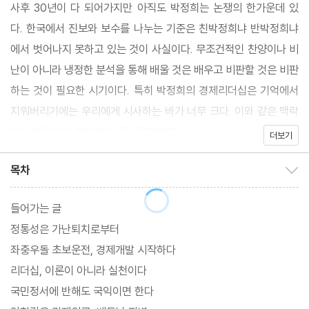
사후 30년이 다 되어가지만 아직도 박정희는 논쟁의 한가운데 있
다. 한국에서 진보와 보수를 나누는 기준은 친박정희냐 반박정희냐
에서 벗어나지 못하고 있는 것이 사실이다. 무조건적인 찬양이나 비
난이 아니라 냉정한 분석을 통해 배울 것은 배우고 비판할 것은 비판
하는 것이 필요한 시기이다. 특히 박정희의 경제리더십은 기억에서
지워버리기에는 우리에게 시사하는 바가 너무 크다. 이와 같은 맥락
에서 박정희의 경제리더십을 조명해본다.
더보기
목차
목차 보이기/감추기
들어가는 글
정통성은 가난퇴치로부터
좌충우돌 초보운전, 경제개발 시작하다
리더십, 이론이 아니라 실천이다
국민정서에 반해도 국익이면 한다