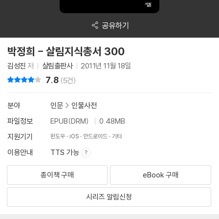
공유하기
박정희 - 살림지식총서 300
김성진
저
살림출판사
2011년 11월 18일
7.8
리뷰 총점
(5건)
분야
인문
>
인물사전
파일정보
EPUB(DRM)
0.48MB
지원기기
윈도우
iOS
안드로이드
기타
이용안내
TTS 가능
종이책 구매
eBook 구매
시리즈 알림신청