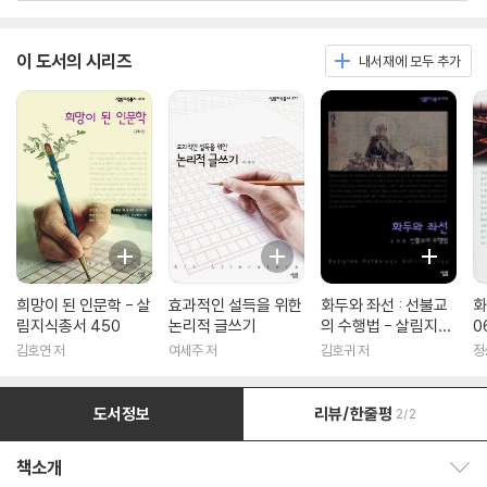
이 도서의 시리즈
내서재에 모두 추가
희망이 된 인문학 - 살
효과적인 설득을 위한
화두와 좌선 : 선불교
화
림지식총서 450
논리적 글쓰기
의 수행법 - 살림지식
0
총서 316
김호연 저
여세주 저
김호귀 저
정
도서정보
리뷰/한줄평
2/2
책소개
책소개 보이기/감추기