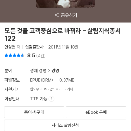
공유하기
모든 것을 고객중심으로 바꿔라 - 살림지식총서
122
안상헌
저
살림출판사
2011년 11월 18일
8.5
리뷰 총점
(4건)
분야
경제 경영
>
경영
파일정보
EPUB(DRM)
0.37MB
지원기기
윈도우
iOS
안드로이드
기타
이용안내
TTS 가능
종이책 구매
eBook 구매
시리즈 알림신청