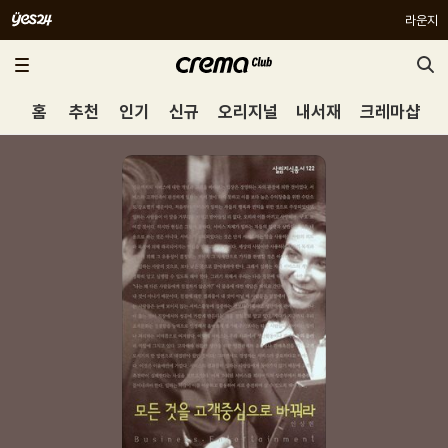
라운지
홈
추천
인기
신규
오리지널
내서재
크레마샵