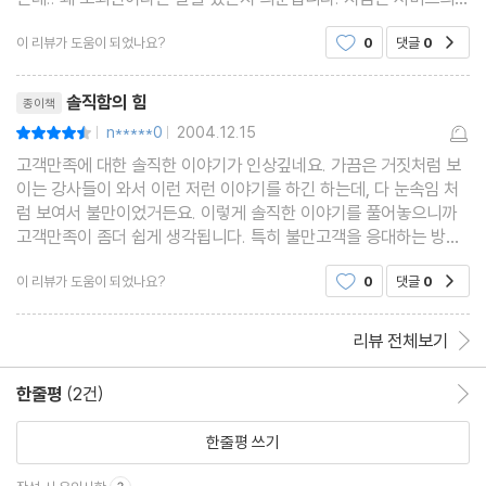
중요성에 대해선 아예 언급하는 경우도 찾기 힘듭니다. 기본이라는
이 리뷰가 도움이 되었나요?
0
댓글
0
공감
거죠. 시간의 변화에 따
리뷰제목
솔직함의 힘
종이책
n*****0
2004.12.15
평점9점
|
|
고객만족에 대한 솔직한 이야기가 인상깊네요. 가끔은 거짓처럼 보
이는 강사들이 와서 이런 저런 이야기를 하긴 하는데, 다 눈속임 처
럼 보여서 불만이었거든요. 이렇게 솔직한 이야기를 풀어놓으니까
고객만족이 좀더 쉽게 생각됩니다. 특히 불만고객을 응대하는 방법
들이 5가진가? 논해지는데 공감이 갑니다. 그리고 전체적으로 책이
이 리뷰가 도움이 되었나요?
0
댓글
0
공감
좀 얇아서 쉽게 읽기는게 장점이기도
리뷰 전체보기
한줄평
(2건)
한줄평 이동
한줄평 쓰기