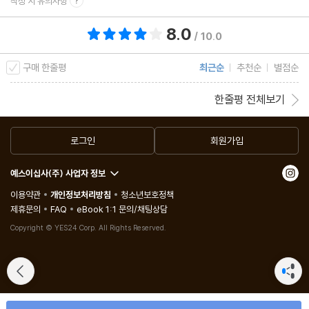
작성 시 유의사항
8.0
총 평점 8.0점
/ 10.0
구매 한줄평
최근순
추천순
별점순
한줄평 전체보기
로그인
회원가입
예스이십사(주) 사업자 정보
이용약관
개인정보처리방침
청소년보호정책
제휴문의
FAQ
eBook 1:1 문의/채팅상담
Copyright © YES24 Corp. All Rights Reserved.