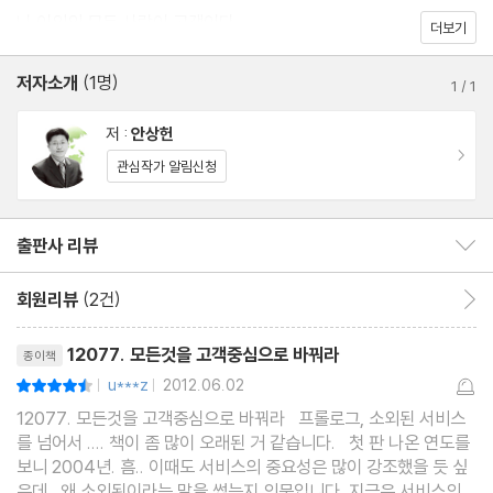
나 이외의 모든 사람이 고객이다
더보기
저자소개
(1명)
1
/
1
저 :
안상헌
이동
관심작가 알림신청
출판사 리뷰
출판사 리뷰 보이기/감추기
회원리뷰
(2건)
회원리뷰 이동
리뷰제목
12077. 모든것을 고객중심으로 바꿔라
종이책
u***z
2012.06.02
평점9점
|
|
12077. 모든것을 고객중심으로 바꿔라 프롤로그, 소외된 서비스
를 넘어서 .... 책이 좀 많이 오래된 거 같습니다. 첫 판 나온 연도를
보니 2004년. 흠.. 이때도 서비스의 중요성은 많이 강조했을 듯 싶
은데.. 왜 소외된이라는 말을 썼는지 의문입니다. 지금은 서비스의