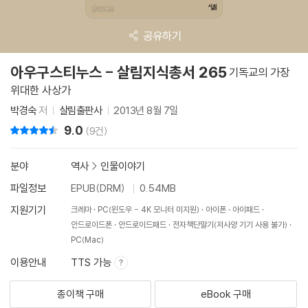
공유하기
아우구스티누스 - 살림지식총서 265
기독교의 가장
위대한 사상가
박경숙
저
살림출판사
2013년 8월 7일
9.0
리뷰 총점
(9건)
분야
역사
>
인물이야기
파일정보
EPUB(DRM)
0.54MB
지원기기
크레마
PC(윈도우 - 4K 모니터 미지원)
아이폰
아이패드
안드로이드폰
안드로이드패드
전자책단말기(저사양 기기 사용 불가)
PC(Mac)
이용안내
TTS 가능
종이책 구매
eBook 구매