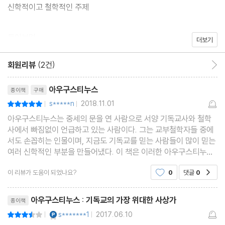
신학적이고 철학적인 주제
돌아보며
더보기
회원리뷰
(2건)
회원리뷰 이동
리뷰제목
아우구스티누스
종이책
구매
s*****n
2018.11.01
평점10점
|
|
아우구스티누스는 중세의 문을 연 사람으로 서양 기독교사와 철학
사에서 빠짐없이 언급하고 있는 사람이다. 그는 교부철학자들 중에
서도 손꼽히는 인물이며, 지금도 기독교를 믿는 사람들이 많이 믿는
여러 신학적인 부분을 만들어냈다. 이 책은 이러한 아우구스티누스
의 생애와 사상에 대해 간략히 정리한 책이다. 기본적으로 서양 중세
이 리뷰가 도움이 되었나요?
0
댓글
0
공감
철학에 대해 관심이 있는 사람들에게 유용한 책으
리뷰제목
아우구스티누스 : 기독교의 가장 위대한 사상가
종이책
YES마니아 : 플래티넘
s*******1
2017.06.10
평점7점
|
|