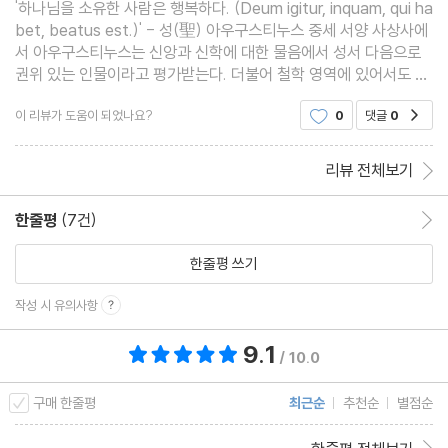
'하나님을 소유한 사람은 행복하다. (Deum igitur, inquam, qui ha
bet, beatus est.)' - 성(聖) 아우구스티누스 중세 서양 사상사에
서 아우구스티누스는 신앙과 신학에 대한 물음에서 성서 다음으로
권위 있는 인물이라고 평가받는다. 더불어 철학 영역에 있어서도 빼
놓을 수 없는 교부철학의 핵심 인물이다. 신앙에 의존하지 않은 이성
이 리뷰가 도움이 되었나요?
0
댓글
0
공감
의 사용을 거부한다는 점에서 '철학은 신학의 시녀
리뷰 전체보기
한줄평
(7건)
한줄평 이동
한줄평 쓰기
작성 시 유의사항
9.1
총 평점 9.1점
/ 10.0
구매 한줄평
최근순
추천순
별점순