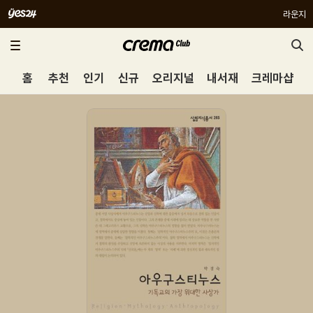
라운지
홈
추천
인기
신규
오리지널
내서재
크레마샵