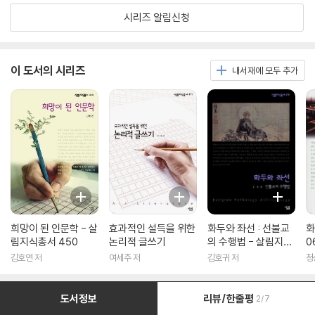
시리즈 알림신청
이 도서의 시리즈
내서재에 모두 추가
희망이 된 인문학 - 살
효과적인 설득을 위한
화두와 좌선 : 선불교
화
림지식총서 450
논리적 글쓰기
의 수행법 - 살림지식
0
총서 316
김호연 저
여세주 저
김호귀 저
정
도서정보
리뷰/한줄평
2/7