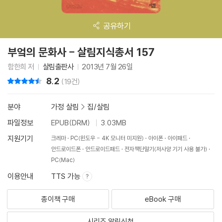
공유하기
부엌의 문화사 - 살림지식총서 157
함한희 저
살림출판사
2013년 7월 26일
8.2
리뷰 총점
(19건)
분야
가정 살림
>
집/살림
파일정보
EPUB(DRM)
3.03MB
지원기기
크레마
PC(윈도우 - 4K 모니터 미지원)
아이폰
아이패드
안드로이드폰
안드로이드패드
전자책단말기(저사양 기기 사용 불가)
PC(Mac)
이용안내
TTS 가능
종이책 구매
eBook 구매
시리즈 알림신청