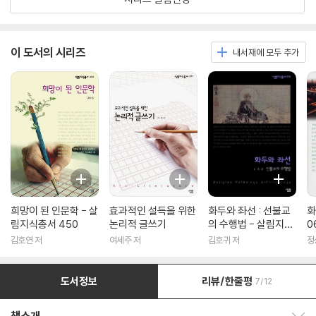
이 도서의 시리즈
내서재에 모두 추가
희망이 된 인문학 - 살
효과적인 설득을 위한
화두와 좌선 : 선불교
화
림지식총서 450
논리적 글쓰기
의 수행법 - 살림지식
0
총서 316
김호연 저
여세주 저
김호귀 저
정
도서정보
리뷰/한줄평
7/12
책소개 보이기/감추기