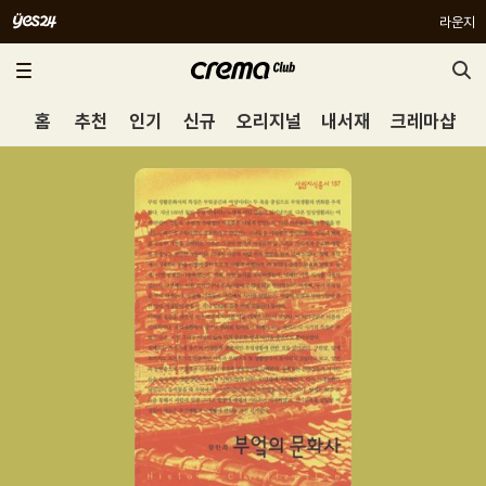
라운지
홈
추천
인기
신규
오리지널
내서재
크레마샵