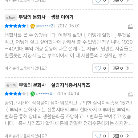
이 리뷰가 도움이 되었나요?
0
댓글
0
삶에서 가장 중요한 공간인 부엌을 통해 사회적 변화
리뷰제목
부엌의 문화사 - 생활 이야기
eBook
YES마니아 : 골드
s******2
2017.05.01
평점10점
|
|
생활사를 볼 수 있었습니다. 어떻게 살았나, 어떻게 일했나, 무엇을
먹고, 어떻게 살고 싶어했나에 관해서 볼 수 있었던 책입니다. 1930
~40년대 부엌 개량 운동에 나온 설계도는 지금도 웬만한 사람들은
힘들듯한 서양식 넓은 부엌이어서 이 때 사람들의 이상적인 부엌이
란 이랬나...라는 생각이 듭니다. 부엌에서 나오는 연탄가스때문에
이 리뷰가 도움이 되었나요?
0
댓글
0
공감
놋그릇을 사용할 수 없에 되어서 양은이나 스테인
리뷰제목
부엌의 문화사 - 살림지식총서시리즈
종이책
YES마니아 : 로얄
d*****4
2015.04.14
평점8점
|
|
출퇴근시간에 심심풀이 삼아 읽으려고 구입한 살림지식총서 157번
＜부엌의 문화사＞는 전통시대의 부터 현대까지 이루어진 부엌의
변화를 통해 당대의 생활문화를 조망하고 그 변화를 보여주고 있습
니다. 총서시리즈가 얇기 때문에 간결한 정리수준이기는 하지만 내
용도 쉽고 편하게 읽을 수 있었고 변화되는 집들의 도면이나 새로운
이 리뷰가 도움이 되었나요?
0
댓글
0
공감
부엌용품이 나왔을 당시의 광고포스터 또는