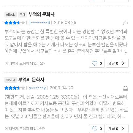
리뷰제목
부엌의 문화사
eBook
구매
t********6
2018.08.25
평점7점
|
|
부엌이라는 공간은 참 특별한 곳이다.나는 경험할 수 없었던 부엌과
도구들에 대한 변화를 한 눈에 볼 수 있는 책이다.지금은 알람을 맞
춰 알아서 밥을 해주는 기계가 나오는 정도의 눈부신 발전을 이뤘다.
예전에 부엌에서 식구들의 식사를 혼자 준비하던 주부들은 얼마나
힘들었을까 하는 생각이 들었다.그렇다고 현대의 여성이 편하다거
이 리뷰가 도움이 되었나요?
0
댓글
0
공감
나 그런건 아니다.오히려 부엌이 눈부시게 변모하
리뷰제목
부엌의 문화사
종이책
s******y
2009.04.20
평점7점
|
|
(함한희 저. 살림. 2005.1.25. 3,300원) 이 책은 조선시대로부터
현재에 이르기까지 가사노동 공간의 구성과 역할이 어떻게 변모하
여 왔는지를 추적한 내용을 담고 있다. 우리가 흔히 알고 있는 바로
는, 옛날 어머님들은 한겨울에 손 터가면서 물 긷고 빨래하고, 허리
가 꾸부정해지도록 쭈그리고 앉아 밥하고 하면서 꼬부랑할머니가
이 리뷰가 도움이 되었나요?
0
댓글
0
공감
되었고, 현대과학의 발달로 말미암아 집안살림