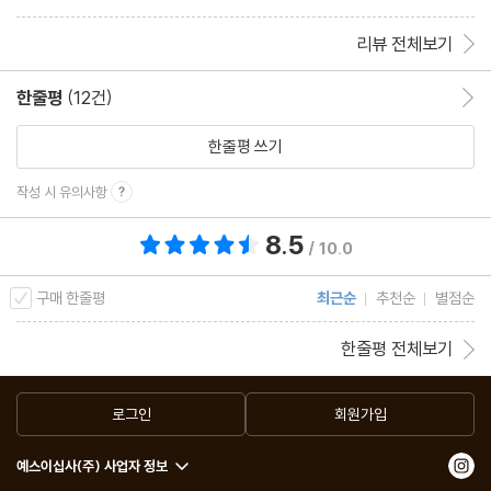
리뷰 전체보기
한줄평
(12건)
한줄평 이동
한줄평 쓰기
작성 시 유의사항
8.5
총 평점 8.5점
/ 10.0
구매 한줄평
최근순
추천순
별점순
한줄평 전체보기
로그인
회원가입
예스이십사(주) 사업자 정보