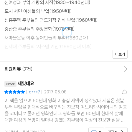
신여성과 부엌 개량의 시작(1930~1940년대)
도시 서민 여성들의 부엌(1950년대)
신흥주택 주부들의 과도기적 입식 부엌(1960년대)
중산층 주부들의 주방문화(1970년대)
새마을운동 이후 농어민들의 부엌(1980년대)
신세대 주부들의 ‘시스템 키친’(1990년대 이후)
더보기
백년을 달려온 부엌
회원리뷰
(7건)
회원리뷰 이동
리뷰제목
재밌네요
eBook
o***7
2017.05.08
평점10점
|
|
이 책을 읽으며 60년대 영화 이층집 새댁이 생각났다.시집온 첫날
부터 부엌을 현대식으로 바꾸려는 진보적 며느리와시어머니의 갈등
을 코미디로 풀어낸 영화인데그 영화를 보면 60년대 현대적 삶에
대한 여성의 욕망이 얼마나 강했는지부엌이 여성의 진보한 삶을 얼
마나 강렬하게 상징했는지 알수있다.이 책 또한 이처럼 한국 여성의
공감