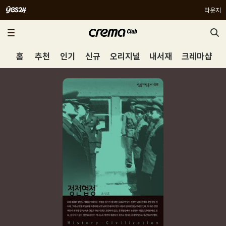
라운지
홈
추천
인기
신규
오리지널
내서재
크레마샵