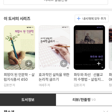
이 도서의 시리즈
내서재에 모두 추가
희망이 된 인문학 - 살
효과적인 설득을 위한
화두와 좌선 : 선불교
화
림지식총서 450
논리적 글쓰기
의 수행법 - 살림지식
0
총서 316
김호연 저
여세주 저
김호귀 저
정
도서정보
리뷰/한줄평
1/0
책소개 보이기/감추기