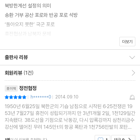
북방한계선 설정의 의미
송환 거부 공산 포로와 반공 포로 석방
‘돌아오지 못한’ 국군 포로
휴전협상과 납북자 문제
더보기
정전협정 조인과 당사자 지위
정전 후 전투 행위와 정전 상태를 감시하기 위한 기구
출판사 리뷰
출판사 리뷰 보이기/감추기
정전체제의 평화체제로 전환
"
회원리뷰
(1건)
회원리뷰 이동
리뷰제목
정전협정
종이책
h*******0
2014.09.10
평점10점
|
|
1950년 6월25일 북한군의 기습 남침으로 시작된 6·25전쟁은 19
53년 7월27일 휴전이 성립되기까지 만 3년1개월 2일, 1천129일간
지속됐다. 38도선을 기점으로 낙동강, 다시 압록강까지 삼천리금수
강산에 떨어진 무려 145만t의 항공 폭탄과 1천756만발의 포탄으
로 기간시설과 건물을 포함한 전 국토의 80%가 잿더미로 변했다.
1명
이 이 리뷰를 추천합니다.
1
댓글
0
공감