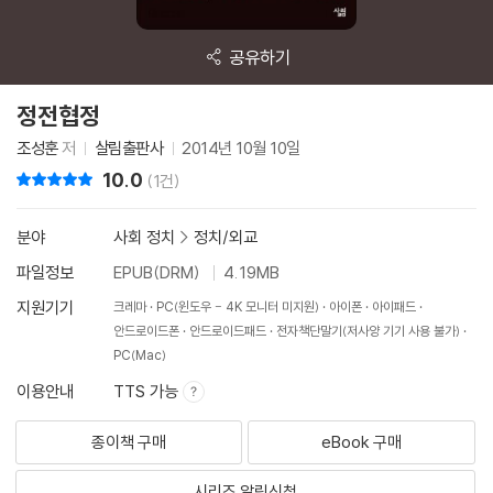
공유하기
정전협정
조성훈
저
살림출판사
2014년 10월 10일
10.0
리뷰 총점
(1건)
분야
사회 정치
>
정치/외교
파일정보
EPUB(DRM)
4.19MB
지원기기
크레마
PC(윈도우 - 4K 모니터 미지원)
아이폰
아이패드
안드로이드폰
안드로이드패드
전자책단말기(저사양 기기 사용 불가)
PC(Mac)
이용안내
TTS 가능
종이책 구매
eBook 구매
시리즈 알림신청