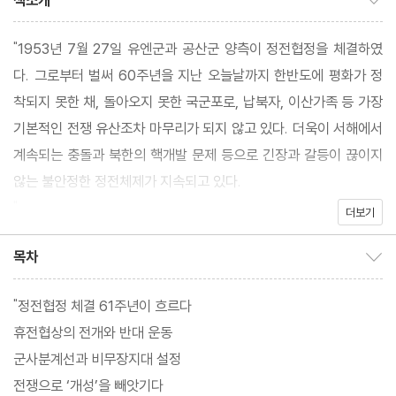
책소개
"1953년 7월 27일 유엔군과 공산군 양측이 정전협정을 체결하였
다. 그로부터 벌써 60주년을 지난 오늘날까지 한반도에 평화가 정
착되지 못한 채, 돌아오지 못한 국군포로, 납북자, 이산가족 등 가장
기본적인 전쟁 유산조차 마무리가 되지 않고 있다. 더욱이 서해에서
계속되는 충돌과 북한의 핵개발 문제 등으로 긴장과 갈등이 끊이지
않는 불안정한 정전체제가 지속되고 있다.
"
더보기
목차
목차 보이기/감추기
"정전협정 체결 61주년이 흐르다
휴전협상의 전개와 반대 운동
군사분계선과 비무장지대 설정
전쟁으로 ‘개성’을 빼앗기다