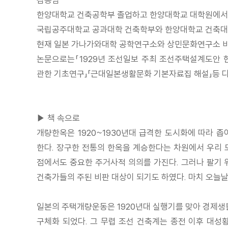
한양대학교 건축공학부 졸업하고 한양대학교 대학원에서「문
국립공주대학교 공과대학 건축학부와 한양대학교 건축대
현재 일본 가나가와대학 공학연구소와 상민문화연구소 
논문으로는「1929년 조선일보 주최 조선주택설계도안 현
관한 기초연구」「근대일본생활문화 기본자료집 해설」등 다
▶ 책 속으로
개량한옥은 1920~1930년대 급격한 도시화에 따라
한다. 장구한 전통의 한옥을 계승한다는 차원에서 우리 
점에서도 중요한 주거사적 의의를 가진다. 그러나 팔기 위
건축가들의 주된 비판 대상이 되기도 하였다. 마치 오늘날의
일본의 주택개량운동은 1920년대 실행기를 맞아 경제생
구체화 되었다. 그 무렵 조선 건축계는 종전 이후 대