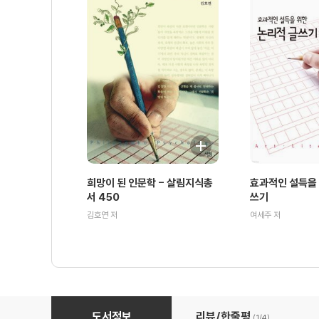
희망이 된 인문학 - 살림지식총
효과적인 설득을 
서 450
쓰기
김호연 저
여세주 저
문화생활과 문화주택 근대주거담론을 되돌아보다 - 살림지식
도서정보
리뷰/한줄평
(1/
4
)