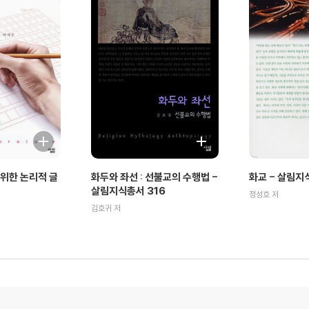
위한 논리적 글
화두와 좌선 : 선불교의 수행법 -
화교 - 살림지
살림지식총서 316
정성호 저
김호귀 저
총서 405