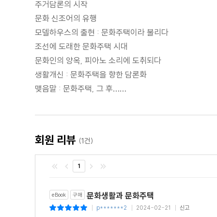
주거담론의 시작
문화 신조어의 유행
모델하우스의 출현 : 문화주택이라 불리다
조선에 도래한 문화주택 시대
문화인의 양옥, 피아노 소리에 도취되다
생활개신 : 문화주택을 향한 담론화
맺음말 : 문화주택, 그 후……
회원 리뷰
(1건)
1
문화생활과 문화주택
eBook
구매
p*******2
2024-02-21
신고
|
|
|