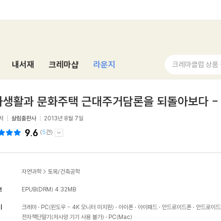
내서재
크레마샵
라운지
크레마클럽 상품
생활과 문화주택 근대주거담론을 되돌아보다 - 
저
살림출판사
2013년 8월 7일
9.6
(
5
건)
자연과학
>
토목/건축공학
보
EPUB(DRM)
4.32MB
기
크레마
PC(윈도우 - 4K 모니터 미지원)
아이폰
아이패드
안드로이드폰
안드로이드
전자책단말기(저사양 기기 사용 불가)
PC(Mac)