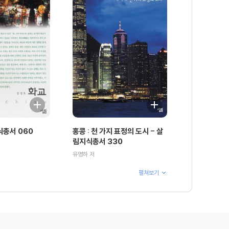
식총서 060
홍콩 : 천 가지 표정의 도시 - 살
림지식총서 330
유영하 저
펼쳐보기