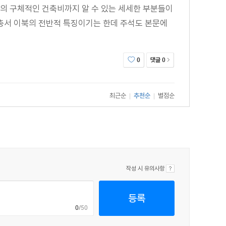
 구체적인 건축비까지 알 수 있는 세세한 부분들이
총서 이북의 전반적 특징이기는 한데 주석도 본문에
댓글
0
0
최근순
추천순
별점순
|
|
작성 시 유의사항
등록
0
/50