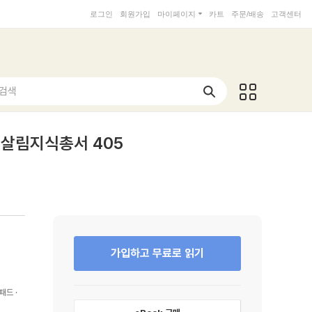
로그인
회원가입
마이페이지
카트
주문/배송
고객센터
 검색
살림지식총서 405
가입하고 무료로 읽기
패드