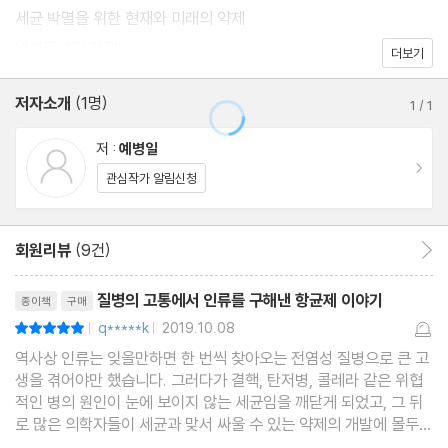
세균 박멸을 위한 현재와 미래의 약제
내성균과의 전쟁
더보기
저자소개
(1명)
1
/
1
저 :
예병일
이동
관심작가 알림신청
회원리뷰
(9건)
회원리뷰 이동
리뷰제목
질병의 고통에서 인류를 구해낸 항균제 이야기
종이책
구매
q*****k
2019.10.08
평점10점
|
|
역사상 인류는 잊을만하면 한 번씩 찾아오는 전염성 질병으로 큰 고
생을 겪어야만 했습니다. 그러다가 결핵, 탄저병, 콜레라 같은 위협
적인 병의 원인이 눈에 보이지 않는 세균임을 깨닫게 되었고, 그 뒤
로 많은 의학자들이 세균과 맞서 싸울 수 있는 약제의 개발에 몰두하
게 됩니다. 이 책은 그 의학자들의 노력으로 수많은 인류의 생명을