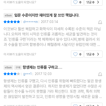
이 리뷰가 도움이 되었나요?
0
댓글
0
공감
료제 개발과정을 과학자를 중심으로 설명하
리뷰제목
입문 수준이지만 재미있게 잘 쓰인 책입니다.
eBook
d******m
2017.03.14
평점10점
|
|
이것보다 훨씬 복잡하고 화학식이 자세히 수록된 수준의 책은 아닙
니다.오히려 책의 시작은 인류를 괴롭히는 세균을 발견하는 것이
죠.'인류를 구한'이라는 책 체목에서 알수 있다시피,병에 걸려서 외
과 수술을 받으며 합병증이나 패혈증에 시달리던 유럽인에 대한 묘
사도 나옵니다.생각만해도 끔찍하더군요. 무균법에 대한 중요성을
이 리뷰가 도움이 되었나요?
0
댓글
0
공감
깨닫게 되고, 파스퇴르나 코흐, 에를리히의 발견에
리뷰제목
항생제는 인류를 구하고....
eBook
구매
g***1
2017.12.03
평점8점
|
|
항생제는 인류를 구했고, 다시 인류를 위험에 빠트렸다는 말은 항생
제의 역사에서 얻은 결론이다. 하지만 항생제가 없었다면 수많은 사
람들이 천수를 누리지 못했을 거라 확신한다. 또한 과학, 특히 의학
은 끊임없이 발전하고 있고, 인류의 생명을 연장시킬 새로운 길을 찾
고 있다는 것 역시 부인할 수 없는 사실이다. ‘안아키’사태에서도 보
공감