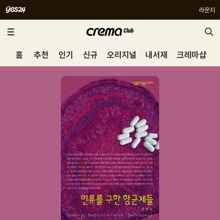
라운지
홈
추천
인기
신규
오리지널
내서재
크레마샵