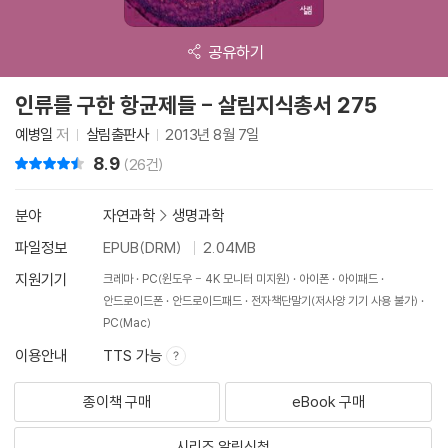
공유하기
인류를 구한 항균제들 - 살림지식총서 275
예병일
저
살림출판사
2013년 8월 7일
8.9
리뷰 총점
(26건)
분야
자연과학
>
생명과학
파일정보
EPUB(DRM)
2.04MB
지원기기
크레마
PC(윈도우 - 4K 모니터 미지원)
아이폰
아이패드
안드로이드폰
안드로이드패드
전자책단말기(저사양 기기 사용 불가)
PC(Mac)
이용안내
TTS 가능
종이책 구매
eBook 구매
시리즈 알림신청