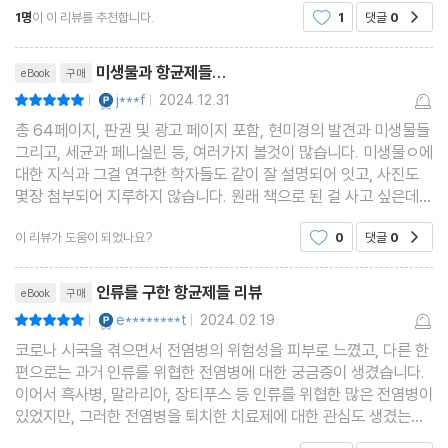
1명
이 이 리뷰를 추천합니다.
1
댓글
0
공감
구한 한 알의 약이 만들어지기까지의 과정과 그
리뷰제목
미생물과 항균제들...
eBook
구매
YES마니아 : 플래티넘
j***f
2024.12.31
평점10점
|
|
총 64페이지, 판권 및 광고 페이지 포함, 현미경의 발견과 미생물들
그리고, 세균과 페니실린 등, 여러가지 볼것이 많습니다. 미생물ㅇ에
대한 지식과 그걸 연구한 학자들도 같이 잘 설명되어 잇고, 사진도
몇장 첨부되어 지루하지 않습니다. 원래 책으로 된 걸 사고 싶은데,
이젠 절판되어 구할수 없을 거 같아, 전자책으로 구입해 보앗습니
이 리뷰가 도움이 되었나요?
0
댓글
0
공감
다. 살림출판사의 다른 책들도 유익하고, 재미
리뷰제목
인류를 구한 항균제들 리뷰
eBook
구매
YES마니아 : 플래티넘
e********t
2024.02.19
평점10점
|
|
코로나 시국을 겪으면서 전염병의 위험성을 피부로 느꼈고, 다른 한
편으로는 과거 인류를 위협한 전염병에 대한 궁금증이 생겼습니다.
이어서 흑사병, 말라리아, 장티푸스 등 인류를 위협한 많은 전염병이
있었지만, 그러한 전염병을 퇴치한 치료제에 대한 관심도 생겼는데,
이 책이 그러한 관심을 충족시켜줘서 좋았습니다. 특히 이 책에서 치