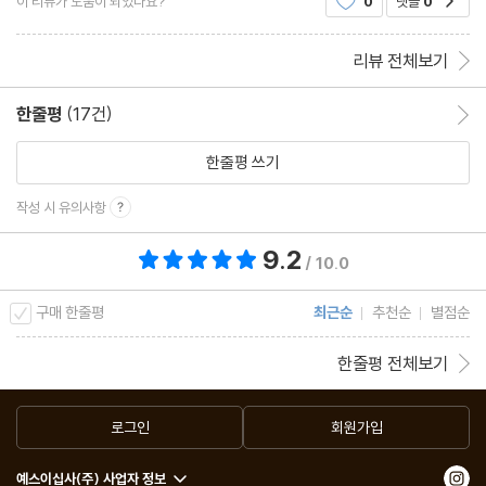
이 리뷰가 도움이 되었나요?
0
댓글
0
았듯이 우리가 의학적 성과들을 무작정 부
리뷰 전체보기
한줄평
(17건)
한줄평 이동
한줄평 쓰기
작성 시 유의사항
9.2
총 평점 9.2점
/ 10.0
구매 한줄평
최근순
추천순
별점순
한줄평 전체보기
로그인
회원가입
예스이십사(주) 사업자 정보