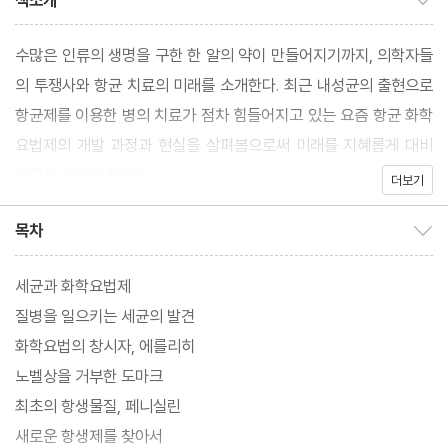
책소개
수많은 인류의 생명을 구한 한 알의 약이 만들어지기까지, 의학자들
의 투쟁사와 항균 치료의 미래를 소개한다. 최근 내성균의 출현으로
항균제를 이용한 병의 치료가 점차 힘들어지고 있는 요즘 항균 화학
요법제의 개발 과정과 현실을 살펴봄으로써 미래를 지혜롭게 대비
하고자 씌어진 책이다.
더보기
목차
목차 보이기/감추기
세균과 화학요법제
질병을 일으키는 세균의 발견
화학요법의 창시자, 에를리히
노벨상을 거부한 도마크
최초의 항생물질, 페니실린
새로운 항생제를 찾아서