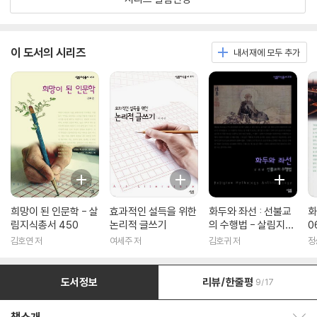
이 도서의 시리즈
내서재에 모두 추가
희망이 된 인문학 - 살
효과적인 설득을 위한
화두와 좌선 : 선불교
화
림지식총서 450
논리적 글쓰기
의 수행법 - 살림지식
0
총서 316
김호연 저
여세주 저
김호귀 저
정
도서정보
리뷰/한줄평
9/17
책소개 보이기/감추기