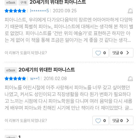
20세기의 위대한 피아니스트
eBook
구매
l*******5
2020.09.25
평점10점
|
|
피아니스트, 우리에게 다가오다음악의 장르엔 어마어마하게 다양하
기 때문에 특별히 피아노, 피아니스트에 대해서는 생각해 본 적이 별
로 없었다. 피아니스트를 ‘건반 위의 예술가’로 표현하곤 하지만 아
는 게 없어 이 책을 통해 조금은 알아가는 게 좋을 것 같다는 생각이
들어서 보게 되었다. 악보를 볼 줄도 모르는 사람으로서는 악보 안에
이 리뷰가 도움이 되었나요?
0
댓글
0
공감
작곡가의 감성과 신념이 담긴 걸 알 재주
리뷰제목
20세기의 위대한 피아니스트
eBook
w**1
2016.02.08
평점10점
|
|
피아노를 어린시절에 아주 사랑해서 피아노를 너무 갖고 싶어했던
나였고, 커서도 성인이되고 직장생활을 하다 뭔가 변화가 필요하다
고 느끼는 시점에 다시 피아노학원을 다니며 여러 음악을 다시 새롭
게 배우며 피아노와 친해진 시기에 만난 책이라 더 재미있었다. 글로
표현한 악보의 세세한 정보 하나하나. 어쩌면 악보를 모르거나 피아
이 리뷰가 도움이 되었나요?
0
댓글
0
공감
노를 모르는 사람이 본다면 외국어로 된 책을 보
리뷰제목
1
eBook