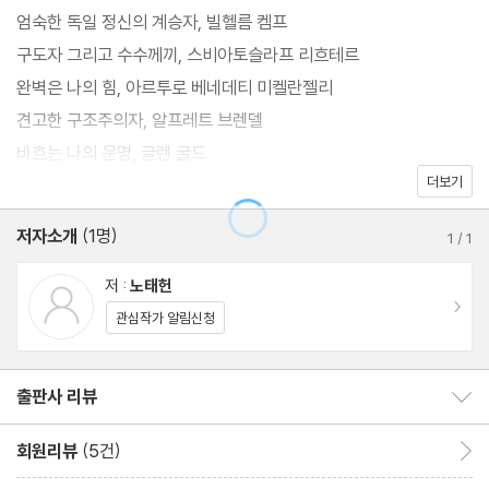
피아니스트들을 엄선했으며 그들의 연주 스타일은 물론 음악에 미
엄숙한 독일 정신의 계승자, 빌헬름 켐프
친 영향력과 소소한 삶의 이야기들까지 다루었다.
구도자 그리고 수수께끼, 스비아토슬라프 리흐테르
완벽은 나의 힘, 아르투로 베네데티 미켈란젤리
견고한 구조주의자, 알프레트 브렌델
바흐는 나의 운명, 글렌 굴드
더보기
건반의 여제, 마르타 아르헤리치
진정한 코즈모폴리턴, 마우리치오 폴리니
저자소개
(1명)
1
/
1
저 :
노태헌
이동
관심작가 알림신청
출판사 리뷰
출판사 리뷰 보이기/감추기
회원리뷰
(5건)
회원리뷰 이동
리뷰제목