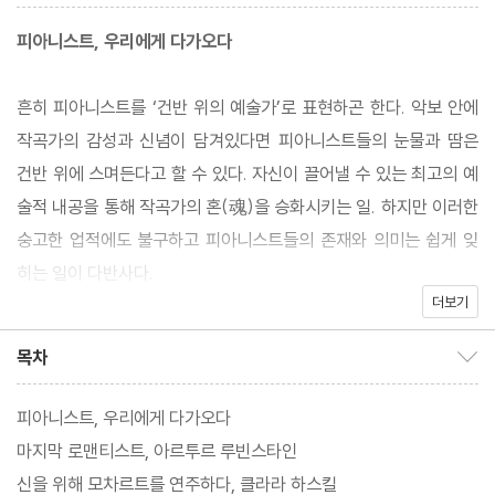
피아니스트, 우리에게 다가오다
흔히 피아니스트를 ‘건반 위의 예술가’로 표현하곤 한다. 악보 안에
작곡가의 감성과 신념이 담겨있다면 피아니스트들의 눈물과 땀은
건반 위에 스며든다고 할 수 있다. 자신이 끌어낼 수 있는 최고의 예
술적 내공을 통해 작곡가의 혼(魂)을 승화시키는 일. 하지만 이러한
숭고한 업적에도 불구하고 피아니스트들의 존재와 의미는 쉽게 잊
히는 일이 다반사다.
더보기
‘명곡’이라는 이름으로 기억되는 작품들이 있다면 ‘위대한’이라는 수
목차
목차 보이기/감추기
식어만으로 표현이 불가능한 피아니스트들도 있다. 그들은 누구였
으며 피아노의 역사 위에 어떤 발자취를 남기고 떠났는가? 이 책은
피아니스트, 우리에게 다가오다
자신의 삶과 예술적 고민 위에서 치열하게 싸운 전사(戰士)들의 이
마지막 로맨티스트, 아르투르 루빈스타인
야기다. 그 상처투성이의 영웅들 중에서 꼭 기억해야 할 아홉 명의
신을 위해 모차르트를 연주하다, 클라라 하스킬