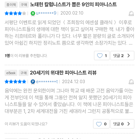
노태헌 칼럼니스트가 뽑은 9인의 피아니스트
종이책
구매
YES마니아 : 로얄
u*******9
2020.02.10
평점8점
|
|
서평단 이벤트로 읽게 되었던 ＜조희창의 에센셜 클래식＞ 이후로
피아니스트들의 생애에 대한 책이 읽고 싶어져 구매한 책. 내가 좋아
하는 리흐테르와 폴리니가 다 있다. 너무 짧은 분량의 글로 소개되어
있어 아쉽긴 하지만 정리노트 쯤으로 생각하면 소장가치는 있다. 책
크기 또한 거의 미니북 수준이어서 좁아 터진 책장의 자리를 많이 차
1명
이 이 리뷰를 추천합니다.
1
댓글
2
공감
지하지 않아 좋다. 네이버 책DB로 검색하니
리뷰제목
20세기의 위대한 피아니스트 리뷰
eBook
구매
YES마니아 : 플래티넘
e********t
2024.12.03
평점10점
|
|
음악에는 완전 문외한이며 그나마 학교 때 배운 고전 음악가를 아는
게 전부인데 이 책을 통해 그동안 전혀 알지 못했던 20세기의 피아
니스트들을 알 수 있어서 좋았습니다. 이 책에 나온 피아니스트들은
대부분은 1, 2차 세계대전을 거친 세대라서 그런지 공통적으로 불굴
의 의지와 뚝심, 섬세함 그리고 프로의식이 투철하다는 느낌이 들었
이 리뷰가 도움이 되었나요?
0
댓글
0
공감
습니다. 저는 개인적으로 클라라 하스킬이 가
리뷰제목