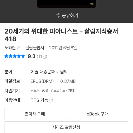
공유하기
20세기의 위대한 피아니스트 - 살림지식총서
418
노태헌
저
살림출판사
2012년 6월 8일
9.3
리뷰 총점
(11건)
분야
예술 대중문화
>
음악
파일정보
EPUB(DRM)
0.37MB
지원기기
윈도우
iOS
안드로이드
기타
이용안내
TTS 가능
종이책 구매
eBook 구매
시리즈 알림신청