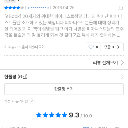
o********e
2016.04.25
평점8점
|
|
[eBook] 20세기의 위대한 피아니스트정말 당대의 뛰어난 피아니
스트들만 소개하고 있는 책입니다.피아니스트분들에 대해 정리가
잘 되어있고, 이 책의 설명을 읽고 여기 나열된 피아니스트들의 연주
곡을 들으면 더 잘 들리게 되는 것 같더군요.특히 제가 좋아하는 피
아니스트분들이라서 더욱더 좋았습니다.클래식 입문할 때 읽으면
이 리뷰가 도움이 되었나요?
0
댓글
0
공감
좋을 것 같습니다.
리뷰 전체보기
한줄평
(6건)
한줄평 이동
한줄평 쓰기
작성 시 유의사항
9.3
총 평점 9.3점
/ 10.0