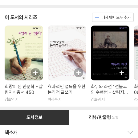
이 도서의 시리즈
내서재에 모두 추가
희망이 된 인문학 - 살
효과적인 설득을 위한
화두와 좌선 : 선불교
화
림지식총서 450
논리적 글쓰기
의 수행법 - 살림지식
0
총서 316
김호연 저
여세주 저
김호귀 저
정
도서정보
리뷰/한줄평
5/6
책소개
책소개 보이기/감추기