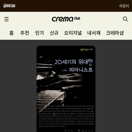
라운지
홈
추천
인기
신규
오리지널
내서재
크레마샵