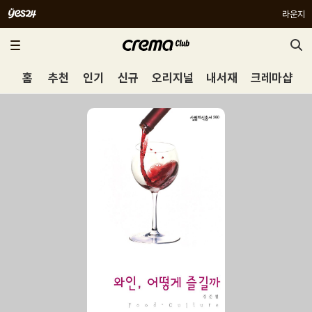
라운지
홈
추천
인기
신규
오리지널
내서재
크레마샵