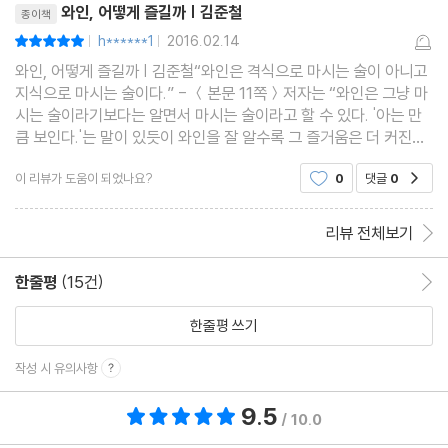
와인, 어떻게 즐길까 | 김준철
종이책
h******1
2016.02.14
평점10점
|
|
와인, 어떻게 즐길까 | 김준철“와인은 격식으로 마시는 술이 아니고
지식으로 마시는 술이다.” - ＜본문 11쪽＞저자는 “와인은 그냥 마
시는 술이라기보다는 알면서 마시는 술이라고 할 수 있다. '아는 만
큼 보인다.'는 말이 있듯이 와인을 잘 알수록 그 즐거움은 더 커진다.
그러나 와인은 세계 여러 나라의 각 지방에서 수십만 가지가 생산되
이 리뷰가 도움이 되었나요?
0
댓글
0
공감
고 있다. 이렇듯 많은 와인 중에서 한
리뷰 전체보기
한줄평
(15건)
한줄평 이동
한줄평 쓰기
작성 시 유의사항
9.5
총 평점 9.5점
/ 10.0