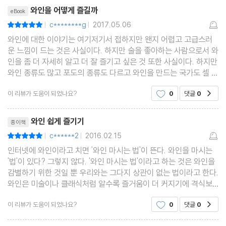
리뷰제목
와인을 어떻게 즐길까
eBook
c********g
2017.05.06
평점10점
|
|
와인에 대한 이야기는 여기저기서 접하지만 왠지 어렵고 고급스러
운 느낌이 드는 것은 사실이다. 하지만 술을 좋아하는 사람으로서 와
인을 좀 더 자세히 알고 더 잘 즐기고 싶은 것 또한 사실이다. 하지만
와인 종류도 많고 포도의 종류도 다르고 와인을 만드는 국가도 셀 수
없이 많아 어디에서부터 시작해야 할지 난감할 때도 많다. 살림지식
이 리뷰가 도움이 되었나요?
0
댓글
0
공감
총서의 ‘와인 어떻게 즐길까’는 와인과 관
리뷰제목
와인 쉽게 즐기기
종이책
c******2
2016.02.15
평점10점
|
|
인터넷에 와인이라고 치면 '와인 마시는 법'이 뜬다. 와인을 마시는
'법'이 있다? 그렇지 않다. '와인 마시는 법'이라고 하는 것은 와인을
감별하기 위한 것일 뿐 우리와는 그다지 상관이 없는 법이라고 한다.
와인은 미술이나 클래식처럼 알수록 즐거움이 더 커지기에 격식보
다는 그 맛과 향을 감상하고 서로 의견을 나눌 수 있는 것이 더 중요
이 리뷰가 도움이 되었나요?
0
댓글
0
공감
하다.와인은 격식으로 마시는 술이 아니고
리뷰제목