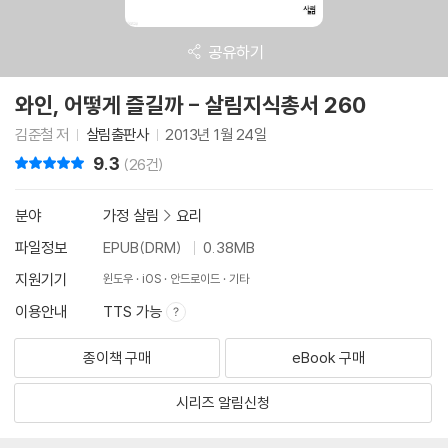
공유하기
와인, 어떻게 즐길까 - 살림지식총서 260
김준철 저
살림출판사
2013년 1월 24일
9.3
리뷰 총점
(26건)
분야
가정 살림
>
요리
파일정보
EPUB(DRM)
0.38MB
지원기기
윈도우
iOS
안드로이드
기타
이용안내
TTS 가능
종이책 구매
eBook 구매
시리즈 알림신청