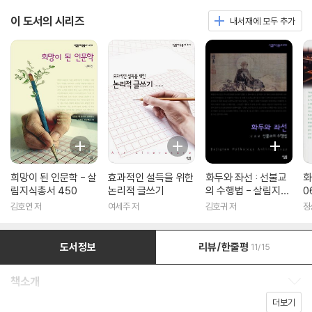
이 도서의 시리즈
내서재에 모두 추가
희망이 된 인문학 - 살
효과적인 설득을 위한
화두와 좌선 : 선불교
화
림지식총서 450
논리적 글쓰기
의 수행법 - 살림지식
0
총서 316
김호연 저
여세주 저
김호귀 저
정
도서정보
리뷰/한줄평
11/15
책소개
책소개 보이기/감추기
더보기