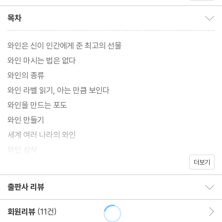
목차
목차 보이기/감추기
와인은 신이 인간에게 준 최고의 선물
와인 마시는 법은 없다
와인의 종류
와인 라벨 읽기, 아는 만큼 보인다
와인을 만드는 포도
와인 만들기
세계 여러 나라의 와인
와인 상식
더보기
글을 마치며
출판사 리뷰
출판사 리뷰 보이기/감추기
회원리뷰
(11건)
회원리뷰 이동