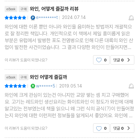
리뷰제목
와인, 어떻게 즐길까 리뷰
eBook
구매
YES마니아 : 플래티넘
e********t
2024.07.14
평점10점
|
|
와인에 대한 이론 뿐만 아니라 와인을 음미하는 방법까지 개괄적으
로 잘 정리한 책입니다. 개인적으로 이 책에서 제일 흥미롭게 읽은
부분은 유럽에서 발병한 포도 전염병으로 인해 다른 대륙의 와인 산
업이 발전한 사건이었습니다. 그 결과 다양한 와인이 만들어지면서,
가격과 맛을 겸비한 새로운 와인 강국들이 등장한 점이 흥미로웠습
이 리뷰가 도움이 되었나요?
0
댓글
0
공감
니다. 그래서 그런지 우리에게는 조금 생소한 아
리뷰제목
와인 어떻게 즐길까
eBook
구매
YES마니아 : 로얄
w******5
2019.05.14
평점10점
|
|
와인에 크게 관심이 있는건 아니지만 교양 쌓는 셈 치고 구매했어
요. 고기는 레드와인 생선요리는 화이트와인 이 정도가 와인에 대해
알고있는 전부였는데 책을 읽으니 왜 그런 식의 공식(?)이 만들어졌
는지 와인에 대한 이런저런 정보들을 알게되서 좋았어요. 와인에 대
해 잘 모르는 사람들이 지식 쌓을 겸 읽기에는 괜찮은것 같아요. 이
이 리뷰가 도움이 되었나요?
0
댓글
0
공감
미 잘 알고 있는 분이라면 좀 시시할 수도 있겠