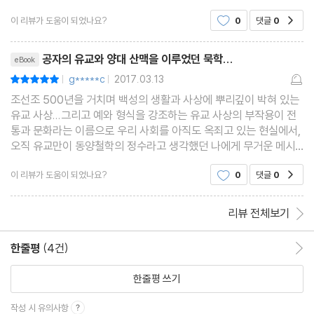
상당한 대가이며 이를 평화를 위해 사용했다는 측면이 가장 인상적
이 리뷰가 도움이 되었나요?
0
댓글
0
공감
이었습니다. 그리고 이러한 사상 중심에는 비공과
리뷰제목
공자의 유교와 양대 산맥을 이루었던 묵학...
eBook
g*****c
2017.03.13
평점10점
|
|
조선조 500년을 거치며 백성의 생활과 사상에 뿌리깊이 박혀 있는
유교 사상...그리고 예와 형식을 강조하는 유교 사상의 부작용이 전
통과 문화라는 이름으로 우리 사회를 아직도 옥죄고 있는 현실에서,
오직 유교만이 동양철학의 정수라고 생각했던 나에게 무거운 메시
지를 던져 주네요.이미 묵자의 묵학은 당대에 유교와 쌍벽을 이루던
이 리뷰가 도움이 되었나요?
0
댓글
0
공감
주류 학파였으나 민중에 뿌리내리지 못 하고 쇄락
리뷰 전체보기
한줄평
(4건)
한줄평 이동
한줄평 쓰기
작성 시 유의사항