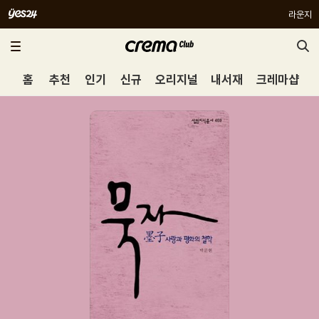
라운지
홈
추천
인기
신규
오리지널
내서재
크레마샵