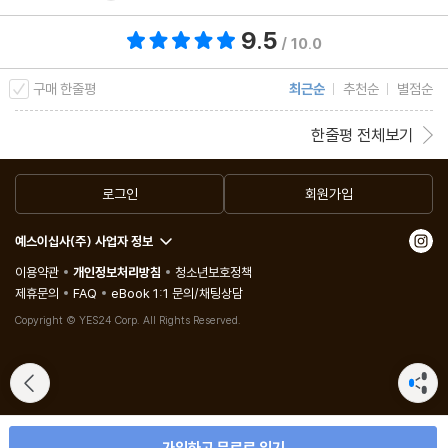
9.5
총 평점 9.5점
/ 10.0
구매 한줄평
최근순
추천순
별점순
한줄평 전체보기
로그인
회원가입
예스이십사(주) 사업자 정보
이용약관
개인정보처리방침
청소년보호정책
제휴문의
FAQ
eBook 1:1 문의/채팅상담
Copyright © YES24 Corp. All Rights Reserved.
가입하고 무료로 읽기