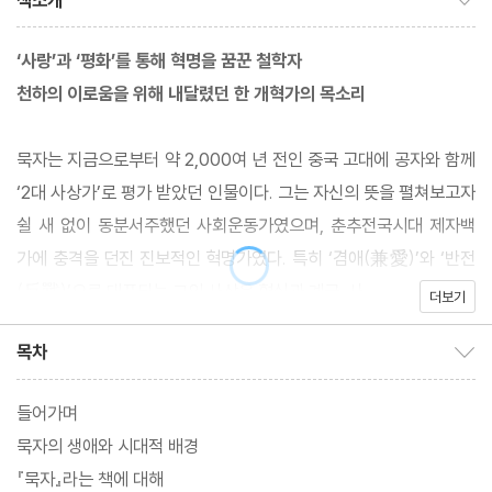
책소개
‘사랑’과 ‘평화’를 통해 혁명을 꿈꾼 철학자
천하의 이로움을 위해 내달렸던 한 개혁가의 목소리
묵자는 지금으로부터 약 2,000여 년 전인 중국 고대에 공자와 함께
‘2대 사상가’로 평가 받았던 인물이다. 그는 자신의 뜻을 펼쳐보고자
쉴 새 없이 동분서주했던 사회운동가였으며, 춘추전국시대 제자백
가에 충격을 던진 진보적인 혁명가였다. 특히 ‘겸애(兼愛)’와 ‘반전
(反戰)’으로 대표되는 그의 사상은 형식과 계급, 사
더보기
목차
목차 보이기/감추기
들어가며
묵자의 생애와 시대적 배경
『묵자』라는 책에 대해