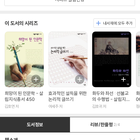
이 도서의 시리즈
내서재에 모두 추가
희망이 된 인문학 - 살
효과적인 설득을 위한
화두와 좌선 : 선불교
화
림지식총서 450
논리적 글쓰기
의 수행법 - 살림지식
0
총서 316
김호연 저
여세주 저
김호귀 저
정
도서정보
리뷰/한줄평
2/4
책소개 보이기/감추기