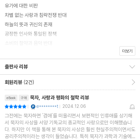
유가에 대한 비판
차별 없는 사랑과 침략전쟁 반대
하늘의 뜻과 귀신의 존재
공정한 인사와 통일된 정책
소비의 절약과 음악 반대
더보기
최초의 과학자, 최고의 기술자
묵학의 쇠미와 부흥
출판사 리뷰
출판사 리뷰 보이기/감추기
회원리뷰
(2건)
회원리뷰 이동
리뷰제목
묵자, 사랑과 평화의 철학 리뷰
eBook
구매
YES마니아 : 플래티넘
e********t
2024.12.06
평점10점
|
|
그전에는 묵자하면 '겸애'를 떠올리면서 보편적인 인류애를 상기해
서 묵자의 사상을 서양 기독교의 종교적인 사랑으로만 이해했습니
다. 하지만 이 책을 통해 본 묵자의 사상은 훨씬 현실주의적이면서도
공리주의적이라는 생각이 들었습니다. 특히 묵자가 과학과 기술에