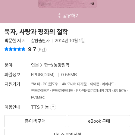
공유하기
묵자, 사랑과 평화의 철학
박문현 저
저
살림출판사
2014년 10월 1일
9.7
리뷰 총점
(6건)
분야
인문
>
한국/동양철학
파일정보
EPUB(DRM)
0.55MB
지원기기
크레마
PC(윈도우 - 4K 모니터 미지원)
아이폰
아이패드
안드로이드폰
안드로이드패드
전자책단말기(저사양 기기 사용 불가)
PC(Mac)
이용안내
TTS 가능
종이책 구매
eBook 구매
시리즈 알림신청