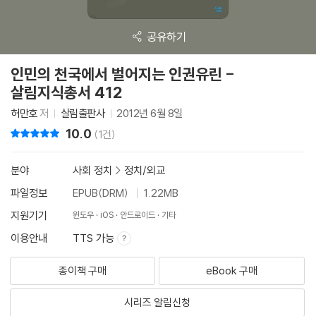
공유하기
인민의 천국에서 벌어지는 인권유린 -
살림지식총서 412
허만호
저
살림출판사
2012년 6월 8일
10.0
리뷰 총점
(1건)
분야
사회 정치
>
정치/외교
파일정보
EPUB(DRM)
1.22MB
지원기기
윈도우
iOS
안드로이드
기타
이용안내
TTS 가능
종이책 구매
eBook 구매
시리즈 알림신청