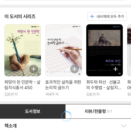
이 도서의 시리즈
내서재에 모두 추가
희망이 된 인문학 - 살
효과적인 설득을 위한
화두와 좌선 : 선불교
화
림지식총서 450
논리적 글쓰기
의 수행법 - 살림지식
0
총서 316
김호연 저
여세주 저
김호귀 저
정
도서정보
리뷰/한줄평
0/1
책소개
책소개 보이기/감추기