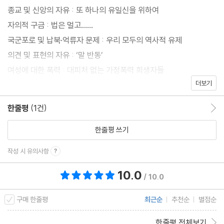
북한 정권이 인권보호에 관해 구체적으로 어떤 규정을 어기고 있는
종교 및 신앙의 자유 : 또 하나의 유일신을 위하여
지 한눈에 파악할 수 있도록 했다. 이 책을 통해 독자들은 북한 인권
자의적 구금 : 법은 멀고……
의 현주소를 파악하고, 이를 실질적으로 개선하기 위해 한국과 국제
국군포로 및 납북·억류자 문제 : 우리 모두의 역사적 유제
사회가 어떤 접근법을 준비해야 하는지에 대한 해답을 찾을 수 있을
의견 및 표현의 자유 : ‘말 반동’
것이다.
여성에 대한 폭력 : 대피처 없는 가정폭력 희생자들
더보기
탈북자 문제 : 밀어내기와 끌어당기기
정치범 수용소
한줄평
(1건)
한줄평 이동
결론 : 헬싱키 프로세스를 원용한 다자적 접근
한줄평 쓰기
작성 시 유의사항
10.0
총 평점 10.0점
/ 10.0
구매 한줄평
최근순
추천순
별점순
한줄평 전체보기