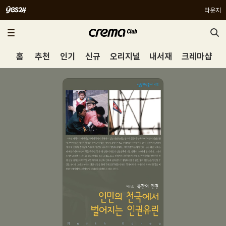
라운지
홈
추천
인기
신규
오리지널
내서재
크레마샵