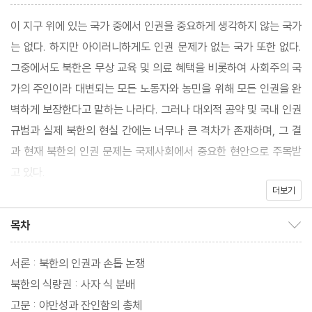
이 지구 위에 있는 국가 중에서 인권을 중요하게 생각하지 않는 국가
는 없다. 하지만 아이러니하게도 인권 문제가 없는 국가 또한 없다.
그중에서도 북한은 무상 교육 및 의료 혜택을 비롯하여 사회주의 국
가의 주인이라 대변되는 모든 노동자와 농민을 위해 모든 인권을 완
벽하게 보장한다고 말하는 나라다. 그러나 대외적 공약 및 국내 인권
규범과 실제 북한의 현실 간에는 너무나 큰 격차가 존재하며, 그 결
과 현재 북한의 인권 문제는 국제사회에서 중요한 현안으로 주목받
고 있다.
더보기
이 책 인민의 천국에서 벌어지는 인권유린에서는 북한의 식량권 문
목차
목차 보이기/감추기
제에서부터 종교, 국군포로, 가정폭력, 정치범 수용소 등 다양한 인
권 문제들을 다룬다. 특히 대한변호사협회에서 조사한 탈북자들의
서론 : 북한의 인권과 손톱 논쟁
인터뷰를 직접 인용한 생생한 사례들을 함께 전하고 있으며, 북한이
북한의 식량권 : 사자 식 분배
이미 가입해 있는 국제인권규범과 북한 국내법을 함께 수록해 현재
고문 : 야만성과 잔인함의 총체