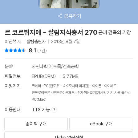
공유하기
르 코르뷔지에 - 살림지식총서 270
근대 건축의 거장
이관석
저
살림출판사
2013년 8월 7일
8.1
리뷰 총점
(7건)
분야
자연과학
>
토목/건축공학
파일정보
EPUB(DRM)
5.77MB
지원기기
크레마
PC(윈도우 - 4K 모니터 미지원)
아이폰
아이패드
안드로이드폰
안드로이드패드
전자책단말기(저사양 기기 사용 불가)
PC(Mac)
이용안내
TTS 가능
종이책 구매
eBook 구매
시리즈 알림신청