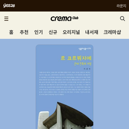
라운지
홈
추천
인기
신규
오리지널
내서재
크레마샵