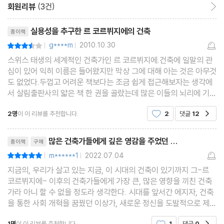
회원리뷰
(3건)
회원리뷰 이동
리뷰제목
실용성을 추구한 르 코르뷔지에의 건축
종이책
g****m
2010.10.30
평점7점
|
|
스위스 태생의 세계적인 건축가인 르 코르뷔지에.건축에 일말의 관
심이 있어 익히 이름은 들어왔지만 막상 그에 대해 아는 것은 아무것
도 없었다.두껍고 어려운 책보다는 조금 쉽게 접근해보자는 생각에
서 살림출판사의 얇은 책 한 권을 골랐는데 많은 이들의 뇌리에 기억
된 이 건축가의 업적은 이 얇은 책에서도 근접하기 쉬운 건 아니었
2명
이 이 리뷰를 추천합니다.
2
댓글
12
공감
다. 여느 사람이 보기엔 르 코르뷔지에의 건
리뷰제목
많은 건축가들에게 깊은 영감을 주었던 ...
종이책
구매
m******1
2022.07.04
평점10점
|
|
지금의, 우리가 살고 있는 지금, 이 시대의 건축이 있기까지 그-르
코르뷔지에- 이후의 건축가들에게 가장 큰, 많은 영향을 끼친 건축
가라 아니 할 수 없을 정도라 생각한다. 시대를 앞서간 에지자, 건축
을 통한 사회 개혁을 꿈꿨던 이상가, 새로운 정신을 도발적으로 제시
하는 선동가의 기질을 품은, 낭만적이면서도 고전적이면서도 지극
1명
이 이 리뷰를 추천합니다.
1
댓글
0
공감