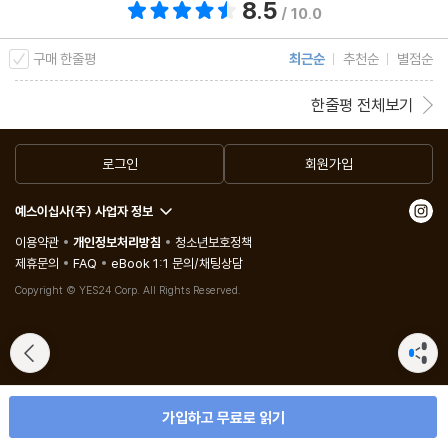
8.5
총 평점 8.5점
/ 10.0
구매 한줄평
최근순
추천순
별점순
한줄평 전체보기
로그인
회원가입
예스이십사(주) 사업자 정보
이용약관
개인정보처리방침
청소년보호정책
제휴문의
FAQ
eBook 1:1 문의/채팅상담
Copyright © YES24 Corp. All Rights Reserved.
가입하고 무료로 읽기