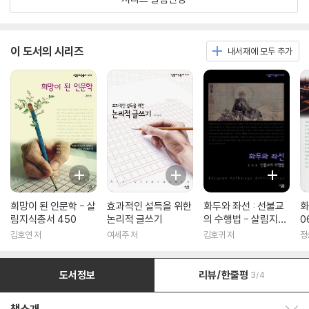
이 도서의 시리즈
내서재에 모두 추가
희망이 된 인문학 - 살
효과적인 설득을 위한
화두와 좌선 : 선불교
화
림지식총서 450
논리적 글쓰기
의 수행법 - 살림지식
0
총서 316
김호연 저
여세주 저
김호귀 저
정
도서정보
리뷰/한줄평
3/4
책소개 보이기/감추기