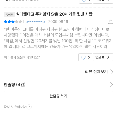
히 현대적인 천재 에술가이자 사상가... 현실에
리뷰제목
실패했다고 주저앉지 않은 20세기를 빛낸 사람.
종이책
p********p
2009.08.19
평점6점
|
|
“한 여름의 고비를 어쩌구 저쩌구 한 노인이 해변에서 심장마비로
사망했다.” 이것은 마치 소설의 도입부처럼 보입니다만 아닙니다.
『타임』에서 선정한 ‘20세기를 빛낸 100인’ 의 한 사람 ‘르 코르뷔지
에’입니다. 르 코르뷔지에는 건축가로는 유일하게 뽑힌 사람이라 더
놀랄 수밖에 없었습니다. 여기서 저는 한 사람의 이름이 더 눈에 띕
이 리뷰가 도움이 되었나요?
0
댓글
0
공감
니다. 프랑스 문화부장관 ‘앙드
리뷰 전체보기
한줄평
(4건)
한줄평 이동
한줄평 쓰기
작성 시 유의사항