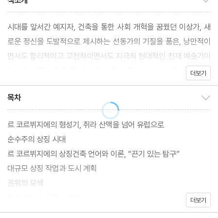
책소개
시대를 앞서간 예지자, 건축을 통한 사회 개혁을 꿈꿨던 이상가, 새
로운 정신을 도발적으로 제시하는 선동가의 기질을 품은, 낭만적이
면서도 합리적이고 고전적이면서도 지극히 현대적인 천재 예술가이
자 사상가였던 르 코르뷔지에의 건축 세계로 안내하는 책.
더보기
목차
목차 보이기/감추기
르 코르뷔지에의 형성기, 쥐라 산맥을 넘어 유럽으로
순수주의 상징 시대
르 코르뷔지에의 상징건축 언어와 이론, “끈기 있는 탐구”
대규모 상징 작업과 도시 계획
권위의 모색
주요 예술의 통합을 향해
더보기