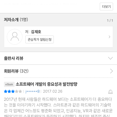
꿈을 향한 ‘4D(For a dream)’의 소프트웨어
더보기
저자소개
(1명)
1
/
1
저 :
김재호
이동
관심작가 알림신청
출판사 리뷰
출판사 리뷰 보이기/감추기
회원리뷰
(3건)
회원리뷰 이동
리뷰제목
소프트웨어 개발의 중요성과 발전방향
eBook
j******8
2017.02.26
평점6점
|
|
2017년 현재 사람들은 하드웨어 보다는 소프트웨어가 더 중요하다
는 것을 이야기하기 시작했다. 스마트폰과 같은 하드웨어의 기술력
은 각 업체간 어느정도 평준화 되었고, 인공지능, VR과 같은 새로운
패러다임의 소프트웨어가 등장하기 시작했다. 하지만 제조업 중심