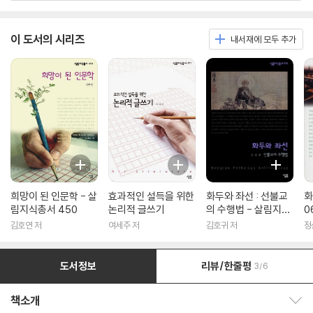
이 도서의 시리즈
내서재에 모두 추가
희망이 된 인문학 - 살
효과적인 설득을 위한
화두와 좌선 : 선불교
화
림지식총서 450
논리적 글쓰기
의 수행법 - 살림지식
0
총서 316
김호연 저
여세주 저
김호귀 저
정
도서정보
리뷰/한줄평
3/6
책소개
책소개 보이기/감추기