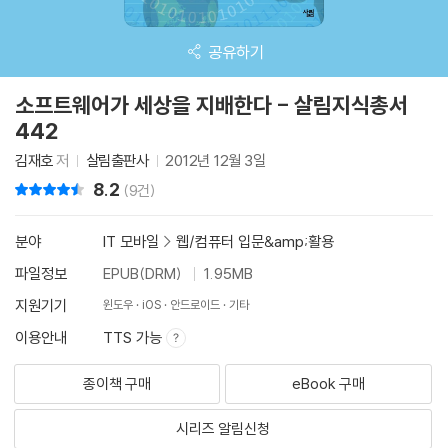
공유하기
소프트웨어가 세상을 지배한다 - 살림지식총서
442
김재호
저
살림출판사
2012년 12월 3일
8.2
리뷰 총점
(9건)
분야
IT 모바일
>
웹/컴퓨터 입문&amp;활용
파일정보
EPUB(DRM)
1.95MB
지원기기
윈도우
iOS
안드로이드
기타
이용안내
TTS 가능
종이책 구매
eBook 구매
시리즈 알림신청