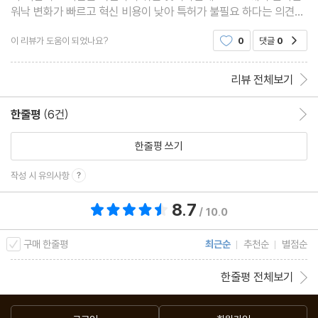
워낙 변화가 빠르고 혁신 비용이 낮아 특허가 불필요 하다는 의견이
네요.특허가 혁신을 지체시킬 가능성이 높다는데, 줄잇는 거대기업
이 리뷰가 도움이 되었나요?
0
댓글
0
공감
의 이런 특허소송이 기술혁신을 방해할 거라는 군
리뷰 전체보기
한줄평
(6건)
한줄평 이동
한줄평 쓰기
작성 시 유의사항
8.7
총 평점 8.7점
/ 10.0
구매 한줄평
최근순
추천순
별점순
한줄평 전체보기