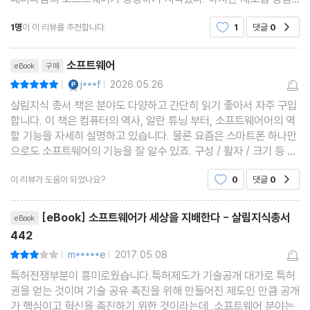
인 우리나라에서는 소프트웨어의 계발은 등한시 되어왔고 지적재산
1명
이 이 리뷰를 추천합니다.
1
댓글
0
공감
적인 측면에서도 보장받지 못하고 있다. 저자
리뷰제목
소프트웨어
eBook
구매
YES마니아 : 플래티넘
j***f
2026.05.26
평점10점
|
|
살림지식 총서 책은 분야도 다양하고 간단히 읽기 좋아서 자주 구입
합니다. 이 책은 컴퓨터의 역사, 알란 튜닝 부터, 소프트웨어어의 역
할 기능을 자세히 설명하고 있습니다. 물론 요즘은 스마트폰 하나만
으로도 소프트웨어의 기능을 잘 알수 있죠. 구성 / 활자 / 크기 등 잘
맞고, 오탈자 없이 재미잇게 읽고 있습니다. 본 책은 전문 서적이 아
이 리뷰가 도움이 되었나요?
0
댓글
0
공감
니라 우리의 교양지식을 넓히는 목적으로
리뷰제목
[eBook] 소프트웨어가 세상을 지배한다 - 살림지식총서
eBook
442
m*****e
2017.05.08
평점6점
|
|
특허전쟁부분이 흥미로웠습니다.특허제도가 기술공개 대가로 특허
권을 얻는 것이며 기술 공유 촉진을 위해 만들어진 제도인 만큼 공개
가 핵심이고 혁신을 촉진하기 위한 것이라는데..소프트웨어 분야는