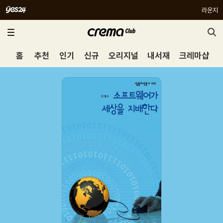
라운지
홈
추천
인기
신규
오리지널
내서재
크레마샵