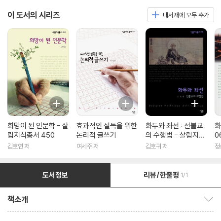
이 도서의 시리즈
내서재에 모두 추가
희망이 된 인문학 - 살
효과적인 설득을 위한
화두와 좌선 : 선불교
화
림지식총서 450
논리적 글쓰기
의 수행법 - 살림지식
0
총서 316
김호연 저
여세주 저
김호귀 저
정
도서정보
리뷰/한줄평
1/1
책소개
책소개 보이기/감추기