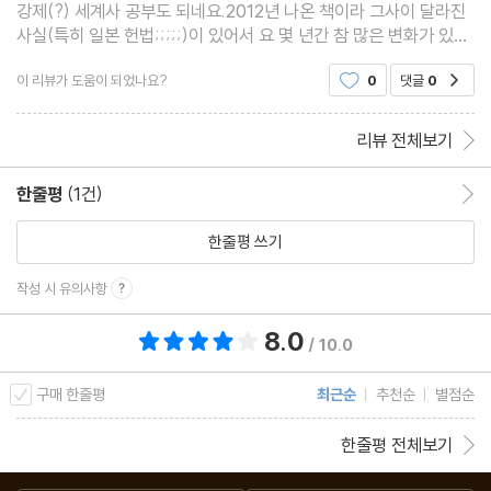
강제(?) 세계사 공부도 되네요.2012년 나온 책이라 그사이 달라진
사실(특히 일본 헌법;;;;;)이 있어서 요 몇 년간 참 많은 변화가 있었
음도 확인 할 수 있었습니다.덧붙여 지금 스멀스멀(?) 올라오는 개
이 리뷰가 도움이 되었나요?
0
댓글
0
공감
헌이야기가 실제 개헌으로 이어지기 쉽지 않겠다
리뷰 전체보기
한줄평
(1건)
한줄평 이동
한줄평 쓰기
작성 시 유의사항
8.0
총 평점 8.0점
/ 10.0
구매 한줄평
최근순
추천순
별점순
한줄평 전체보기