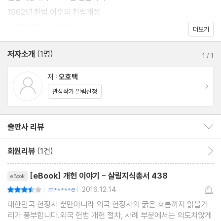
1962년 헌법 이후의 헌법개정
언젠가 개헌이 된다면
더보기
저자소개
(1명)
1
/
1
저 :
오호택
이동
관심작가 알림신청
출판사 리뷰
출판사 리뷰 보이기/감추기
회원리뷰
(1건)
회원리뷰 이동
리뷰제목
[eBook] 개헌 이야기 - 살림지식총서 438
eBook
m*****e
2016.12.14
평점7점
|
|
대한민국 헌정사 뿐만아니라 외국 헌정사의 굵은 흐름까지 읽을거
리가 풍부합니다.외국 헌법 개헌 절차, 사례 부분에서는 의도치않게