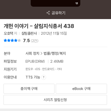
공유하기
개헌 이야기 - 살림지식총서 438
오호택
저
살림출판사
2012년 11월 15일
7.5
리뷰 총점
(2건)
분야
사회 정치
>
법률/행정/복지
파일정보
EPUB(DRM)
2.46MB
지원기기
윈도우
iOS
안드로이드
기타
이용안내
TTS 가능
종이책 구매
eBook 구매
시리즈 알림신청