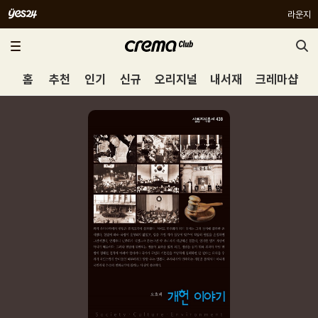
라운지
홈
추천
인기
신규
오리지널
내서재
크레마샵