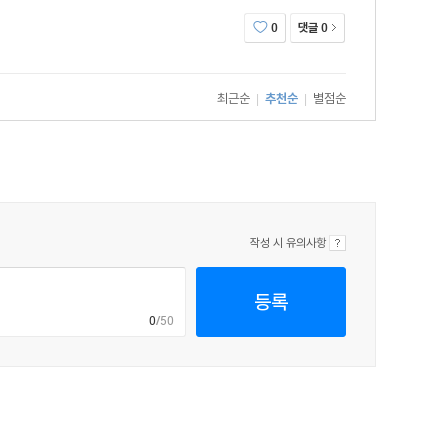
댓글
0
0
최근순
추천순
별점순
|
|
작성 시 유의사항
등록
0
/50