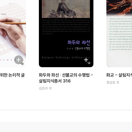
위한 논리적 글
화두와 좌선 : 선불교의 수행법 -
화교 - 살림지
살림지식총서 316
정성호 저
김호귀 저