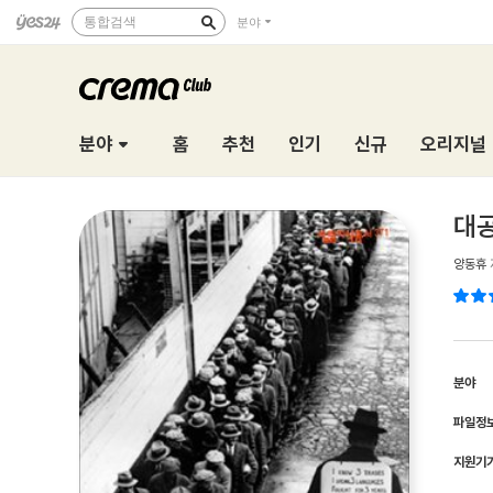
통합검색
분야
분야
홈
추천
인기
신규
오리지널
대공
양동휴
분야
파일정
지원기