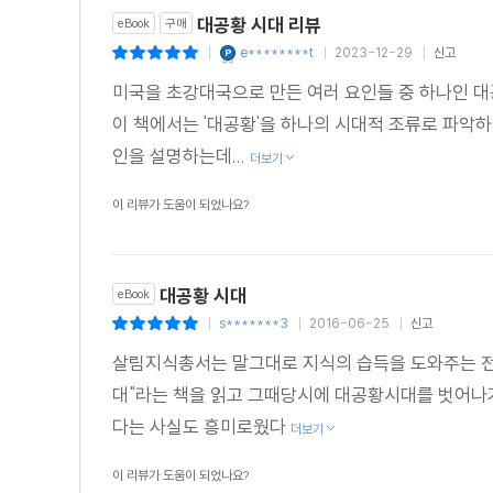
대공황 시대 리뷰
eBook
구매
e********t
2023-12-29
신고
|
|
|
미국을 초강대국으로 만든 여러 요인들 중 하나인 
이 책에서는 '대공황'을 하나의 시대적 조류로 파악
인을 설명하는데...
더보기
이 리뷰가 도움이 되었나요?
대공황 시대
eBook
s*******3
2016-06-25
신고
|
|
|
살림지식총서는 말그대로 지식의 습득을 도와주는 전
대"라는 책을 읽고 그때당시에 대공황시대를 벗어
다는 사실도 흥미로웠다
더보기
이 리뷰가 도움이 되었나요?