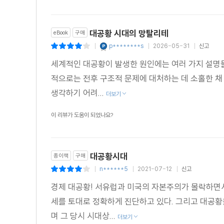
대공황 시대의 망탈리테
eBook
구매
p********s
2026-05-31
신고
|
|
|
세계적인 대공황이 발생한 원인에는 여러 가지 설명들
적으로는 전후 구조적 문제에 대처하는 데 소홀한 채 
생각하기 어려...
더보기
이 리뷰가 도움이 되었나요?
대공황시대
종이책
구매
n******5
2021-07-12
신고
|
|
|
경제 대공황! 서유럽과 미국의 자본주의가 몰락하면서
세를 토대로 정확하게 진단하고 있다. 그리고 대공황
며 그 당시 시대상...
더보기