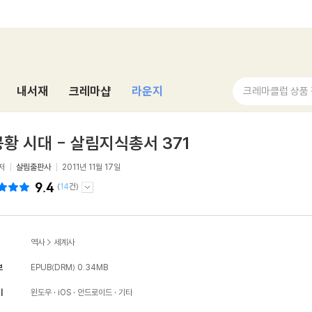
내서재
크레마샵
라운지
크레마클럽 상품
황 시대 - 살림지식총서 371
저
살림출판사
2011년 11월 17일
9.4
(
14
건)
역사
>
세계사
보
EPUB(DRM)
0.34MB
기
윈도우
iOS
안드로이드
기타