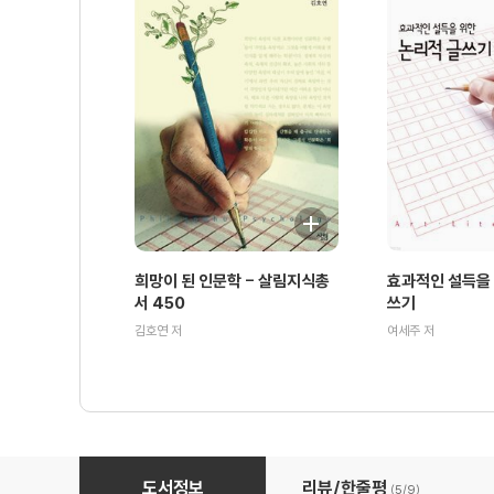
희망이 된 인문학 - 살림지식총
효과적인 설득을 
서 450
쓰기
김호연 저
여세주 저
대공황 시대 - 살림지식총서 371
도서정보
리뷰/한줄평
(5/
9
)