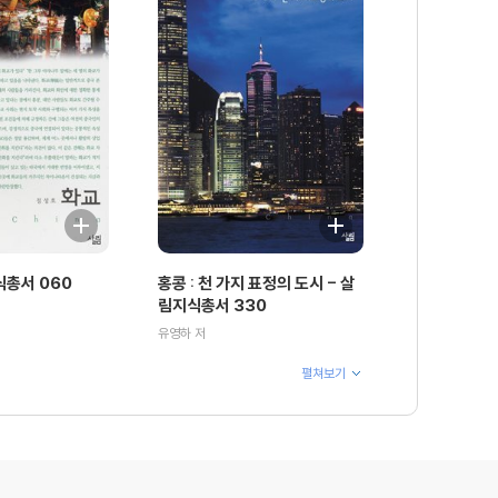
식총서 060
홍콩 : 천 가지 표정의 도시 - 살
림지식총서 330
유영하 저
펼쳐보기