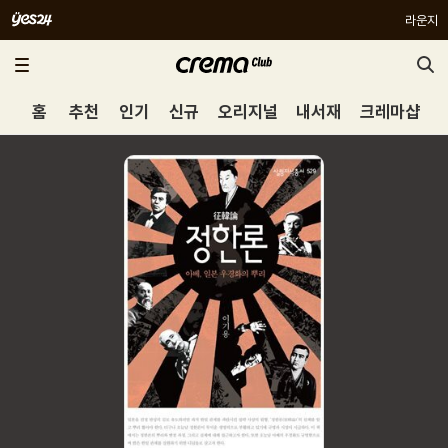
라운지
홈
추천
인기
신규
오리지널
내서재
크레마샵