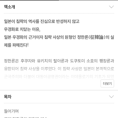
책소개
책소개 보이기/감추기
일본이 침략의 역사를 진심으로 반성하지 않고
우경화로 치닫는 이유,
일본 우경화의 근거이자 침략 사상의 원형인 정한론(征韓論)의 실
체를 파헤친다!
정한론은 후쿠자와 유키치의 탈아론과 도쿠토미 소호의 팽창론과
융합되어 침략 사상을 이루었다. 이 침략 사상은 일본이 본격적으로
군국주의와 더불어 대동아공영권이라는 이데올로기의 기초가 되었
더보기
다. 또한 만주사변, 중일 전쟁, 제2차 세계대전까지 일본이 모든 전
쟁을 대내외적으로 정당화하는 데 이용되었다.
목차
목차 보이기/감추기
‘지피지기 백전불태’라는 말이 있다. 일본이 왜 우경화의 길을 걷고
있는지 실체를 명확하게 알아야 과거와 같은 불행한 일을 반복하지
들어가며
않을 것이다. 저자가 이 책을 집필한 이유도 바로 여기에 있다. 저자