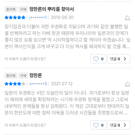
리뷰제목
정한론의 뿌리를 찾아서
종이책
구매
j*******1
2019.09.30
평점10점
|
|
장기집권과 더불어 극한 우경화로 치달으며 과거와 같은 불행한 일
을 반복하려고 하는 아베 정권 때문에 우리나라와 일본과의 관계가
좋지 않은 요즘 읽으면 딱 시의적절하다고 할 책이라 하겠습니다. 일
본이 역사인식을 크게 바꾸고 더 이상 역사를 왜곡하지 말 것을 촉구
하면서, 이 책은 고대의 정한론 원형과 그 계승과정, 에도 시대 때 삼
이 리뷰가 도움이 되었나요?
0
댓글
0
공감
한 정벌설의 재생과정, 메이지 시대 때 정한
리뷰제목
정한론
종이책
구매
n******5
2021.07.12
평점8점
|
|
일본의 우경화는 비단 오늘만의 일이 아니다. 과거로부터 항상 일본
이 해외에 세력을 확장하려는 시기에 우경화 정책을 펼쳤고 그로써
내부적인 문제들을 항상 감춰왔다. 이 책은 고대로부터 현대까지 일
본의 한반도에 대한 침략 야욕을 드러낸 사건들을 조명함으로써 강
한 경고를 하고 있다. 특히 메이지 유신 이후에 정한론을 중점적으로
이 리뷰가 도움이 되었나요?
0
댓글
0
공감
조명함으로써 당시 일본의 상황과 조선이 식민