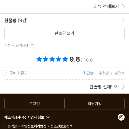
리뷰 전체보기
한줄평
(9건)
한줄평 이동
한줄평 쓰기
작성 시 유의사항
9.8
총 평점 9.8점
/ 10.0
구매 한줄평
최근순
추천순
별점순
한줄평 전체보기
로그인
회원가입
예스이십사(주) 사업자 정보
이용약관
개인정보처리방침
청소년보호정책