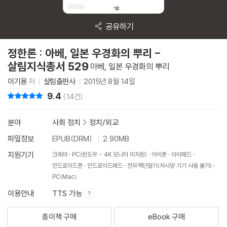
공유하기
정한론 : 아베, 일본 우경화의 뿌리 -
살림지식총서 529
아베, 일본 우경화의 뿌리
이기용
저
살림출판사
2015년 8월 14일
9.4
리뷰 총점
(14건)
분야
사회 정치
>
정치/외교
파일정보
EPUB(DRM)
2.90MB
지원기기
크레마
PC(윈도우 - 4K 모니터 미지원)
아이폰
아이패드
안드로이드폰
안드로이드패드
전자책단말기(저사양 기기 사용 불가)
PC(Mac)
이용안내
TTS 가능
종이책 구매
eBook 구매