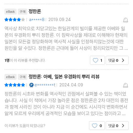
리뷰제목
정한론
eBook
구매
a*****8
2019.09.24
평점8점
|
|
역사상 최악으로 치닫고있는 한일관계의 빌미를 제공한 아베와 일
본의 우경화의 뿌리 정한론. 이 침략사상을 제대로 이해해야 현재의
일본이 모든걸 정당화하며 역사적 사실을 인정하지않는것에 대한
원인을 알 수있다. 정한론은 근대에 들어 사상이 정리되었지만 그 뿌
리는 오래전으로 거슬러 올라간다는점이 놀라웠다. 양국의 갈등의
1명
이 이 리뷰를 추천합니다.
1
댓글
0
공감
뿌리를 알아야 양국의 좀더 밝은 미래를 위한 길이
리뷰제목
정한론: 아베, 일본 우경화의 뿌리 리뷰
eBook
구매
YES마니아 : 플래티넘
e********t
2024.04.09
평점10점
|
|
정한론의 시초와 변화를 역사적인 관점에서 살펴볼 수 있는 책이었
습니다. 사실 이 책에서 가장 놀라운 점은 정한론은 2차 대전의 종전
과 함께 사라진 것이 아니라 지금 이 순간에도 시시각각 변화하면서
알게 모르게 우리에게 공격적인 모습을 보이고 있다는 점이라고 생
각합니다. 특히 2차 대전 끝난 후 일본의 경제가 폭발적으로 발전하
이 리뷰가 도움이 되었나요?
0
댓글
0
공감
면서 일본 극우세력을 중심으로 다시 정한론이