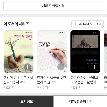
시리즈 알림신청
이 도서의 시리즈
내서재에 모두 추가
희망이 된 인문학 - 살
효과적인 설득을 위한
화두와 좌선 : 선불교
화
림지식총서 450
논리적 글쓰기
의 수행법 - 살림지식
0
총서 316
김호연 저
여세주 저
김호귀 저
정
도서정보
리뷰/한줄평
5/9