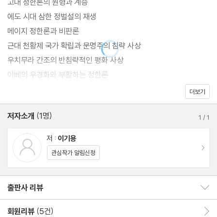
고대 정한론의 원형과 계승
는 이 책에서 오늘날 일본 우경화의 사상적 뿌리가 되는 정한론의 실
에도 시대 삼한 정벌설의 재생
체와 계보를 정확히 밝혀 일본이 역사인식을 대전환하고 더 이상 역
메이지 정한론과 비판론
사를 왜곡하지 말 것을 촉구하고 있다.
근대 천황제 국가 확립과 문명주의 침략 사상
우치무라 간조의 반침략적인 평화 사상
아베의 우경화와 부활하는 정한론
나가며
더보기
저자소개
(1명)
1
/
1
저 :
이기용
이동
관심작가 알림신청
출판사 리뷰
출판사 리뷰 보이기/감추기
회원리뷰
(5건)
회원리뷰 이동