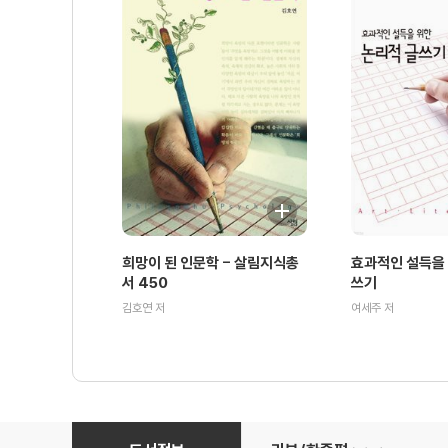
희망이 된 인문학 - 살림지식총
효과적인 설득을 
서 450
쓰기
김호연 저
여세주 저
마피아의 계보 - 살림지식총서 037