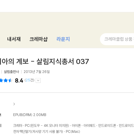
내서재
크레마샵
라운지
크레마클럽 상품
아의 계보 - 살림지식총서 037
살림출판사
2013년 7월 26일
8.4
(
25
건)
>
보
EPUB(DRM)
2.00MB
기
크레마
PC(윈도우 - 4K 모니터 미지원)
아이폰
아이패드
안드로이드폰
안드로이드
전자책단말기(저사양 기기 사용 불가)
PC(Mac)