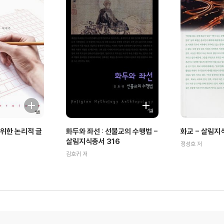
위한 논리적 글
화두와 좌선 : 선불교의 수행법 -
화교 - 살림지
살림지식총서 316
정성호 저
김호귀 저