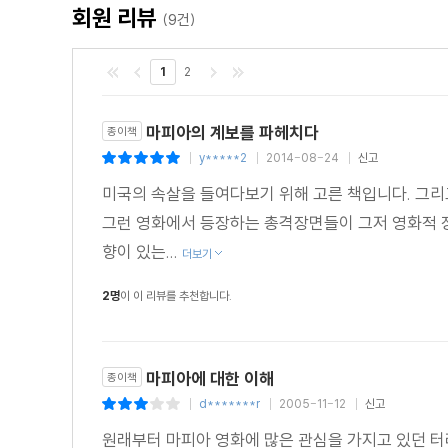
회원 리뷰
(9건)
1
2
마피아의 계보를 파헤치다
종이책
y*****2
2014-08-24
신고
|
|
|
미국의 속살을 들여다보기 위해 고른 책입니다. 그리
그런 영화에서 등장하는 총격장면들이 그저 영화적 
향이 있는...
더보기
2명
이 이 리뷰를 추천합니다.
마피아에 대한 이해
종이책
d*******r
2005-11-12
신고
|
|
|
원래부터 마피아 영화에 많은 관심을 가지고 있던 터