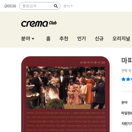
통합검색
분야
분야
홈
추천
인기
신규
오리지널
마피
안혁 저
분야
파일정
지원기