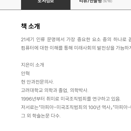
도서정보
리뷰/한줄평
(9/
16
)
책 소개
21세기 인류 문명에서 가장 중요한 요소 중의 하나로 
컴퓨터에 대한 이해를 통해 미래사회의 발전상을 가늠하게
지은이 소개
안혁
현 안과전문의사.
고려대학교 의학과 졸업, 의학박사.
1996년부터 취미로 미국조직범죄를 연구하고 있음.
저서로는『마피아-미국조직범죄의 100년 역사』『마피아-
그 외 학술논문 다수.