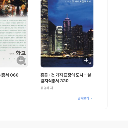
식총서 060
홍콩 : 천 가지 표정의 도시 - 살
림지식총서 330
유영하 저
펼쳐보기