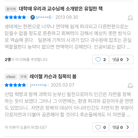
리뷰제목
대학때 우리과 교수님께 소개받은 유일한 책
종이책
YES마니아 : 플래티넘
s*****6
2013.09.30
평점10점
|
|
생태계는 한편으로 너무나 연약해 쉽게 파괴되고 다른한편으로는
믿을수 없을 정도로 튼튼하고 회복력이 강해서 예상치 못한 방식으
로 역습해 온다. 일본에 기적의 사과가 있다 과수원에 잡초는 온실
역할을한다 농약이 없으면 면역력이 강해진다. 인공비료는 없다 그
러면 농약,비료 거기에 인건비와 기계비 너무 많이 절약이되지만 수
2명
이 이 리뷰를 추천합니다.
2
댓글
0
공감
확이 되기까진 몇년이 걸린다 어느 농촌마을은
리뷰제목
레이첼 카슨과 침묵의 봄
eBook
구매
j******e
2025.03.07
평점10점
|
|
산업 혁명과 함께 과학의 눈부신 발전으로마치 인간은 자연을 정복
하는 듯이 보였다.그러나 그 이면에는, 환경 파괴와 같은어두운 면면
도 있었으니...자연은 정복의 대상이 아니라인간도 자연의 한 부분이
므로자연과 더불어 공존해야 할 것이다.후손들에게도 이 자연을 물
려줘야하므로환경 문제와 같은 깊은 고찰을 하게 해 준다.
이 리뷰가 도움이 되었나요?
0
댓글
0
공감