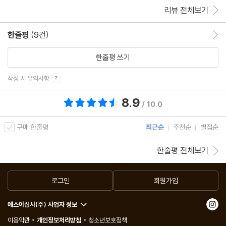
리뷰 전체보기
한줄평
(9건)
한줄평 이동
한줄평 쓰기
작성 시 유의사항
8.9
총 평점 8.9점
/ 10.0
구매 한줄평
최근순
추천순
별점순
한줄평 전체보기
로그인
회원가입
예스이십사(주) 사업자 정보
이용약관
개인정보처리방침
청소년보호정책