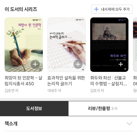
이 도서의 시리즈
내서재에 모두 추가
희망이 된 인문학 - 살
효과적인 설득을 위한
화두와 좌선 : 선불교
화
림지식총서 450
논리적 글쓰기
의 수행법 - 살림지식
0
총서 316
김호연 저
여세주 저
김호귀 저
정
도서정보
리뷰/한줄평
3/9
책소개
책소개 보이기/감추기