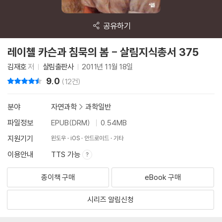
공유하기
레이첼 카슨과 침묵의 봄 - 살림지식총서 375
김재호
저
살림출판사
2011년 11월 18일
9.0
리뷰 총점
(12건)
분야
자연과학
>
과학일반
파일정보
EPUB(DRM)
0.54MB
지원기기
윈도우
iOS
안드로이드
기타
이용안내
TTS 가능
종이책 구매
eBook 구매
시리즈 알림신청