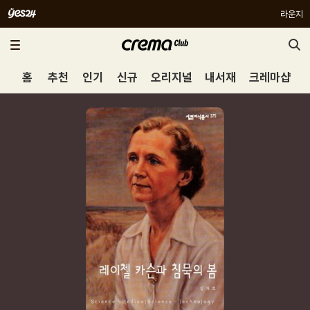
라운지
홈
추천
인기
신규
오리지널
내서재
크레마샵