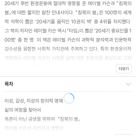
20세기 후반 환경운동에 절대적 영향을 준 레이첼 카슨과 『침묵의
봄』에 대한 짧지만 알찬 안내서이다. 『침묵의 봄』은 100명의 세계
적 석학이 뽑은 ‘20세기를 움직인 10권의 책’ 중 4위를 차지했다.
그 책의 저자인 레이첼 카슨 역시 「타임」이 뽑은 ‘20세기 중요인물 1
00명’ 중 한 명. 이 책은 레이첼 카슨의 과학적 분석력과 인문학적
감수성을 융합한 사회적 가치관에 주목하고 있다. 특히 환경윤리적
측면에서 레이첼 카슨이 보여준 삶에 대한 진정성을 중심으로 그의
삶과 학문세계를 그려내고 있다.
더보기
목차
목차 보이기/감추기
이성, 감성, 지성의 창의적 영재
삶의 여정을 찾아서
독존이 아닌 공생을 위하여: 『침묵의 봄』
레이첼 카슨의 자연관과 생명관