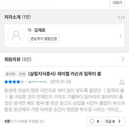
레이첼 카슨의 작품 속으로
더보기
저자소개
(1명)
1
/
1
저 :
김재호
이동
관심작가 알림신청
회원리뷰
(3건)
회원리뷰 이동
리뷰제목
(살림지식총서) 레이첼 카슨과 침묵의 봄
종이책
구매
w*******i
2019.01.08
평점8점
|
|
환경에 관심이 많은 지인으로 부터 입이 닿도록 들었던 ＜침묵의 봄
＞을 구입한 것이 언제인지 기억도 가물하다.읽어야지 읽어야지 품
었던 생각만 해도 벌써 몇 번은 읽고도 남았을 시간이 흘렀다.우스개
말로 등산에서 가장 어려운 순간이 현관문 밖으로 나오는 거라던데..
＜침묵의 봄＞을 읽는다는 것이 내게는 그처럼 어려웠던 모양이다.
5명
이 이 리뷰를 추천합니다.
5
댓글
0
공감
알쓰신잡에서 ＜침묵의 봄＞을 거론해 주지 않았