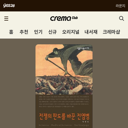
라운지
홈
추천
인기
신규
오리지널
내서재
크레마샵