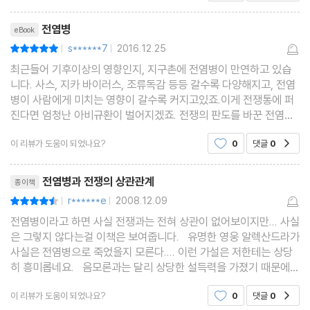
리뷰제목
전염병
eBook
s******7
2016.12.25
평점10점
|
|
최근들어 기후이상의 영향인지, 지구촌에 전염병이 만연하고 있습
니다. 사스, 지카 바이러스, 조류독감 등등 갈수록 다양해지고, 전염
병이 사람에게 미치는 영향이 갈수록 커지고있죠.이게 전쟁통에 퍼
진다면 엄청난 아비규환이 벌어지겠죠. 전쟁의 판도를 바꾼 전염병
이라는 제목만 봐도, 전쟁중에 손 쓸 방법도 없는 전염병에 속수무책
이 리뷰가 도움이 되었나요?
0
댓글
0
공감
으로 당했을 당시의 사람들의 심정이 이해가 갑니
리뷰제목
전염병과 전쟁의 상관관계
종이책
r******e
2008.12.09
평점9점
|
|
전염병이라고 하면 사실 전쟁과는 전혀 상관이 없어보이지만... 사실
은 그렇지 않다는걸 이책은 보여줍니다. 유명한 영웅 알렉산드라가
사실은 전염병으로 죽었을지 모른다.... 이런 가설은 저한테는 상당
히 흥미롭네요. 음모론과는 달리 상당한 설득력을 가졌기 때문에
더 재밌습니다. 서구의 개척시대에는 전염병이 문명을 멸망시키는
이 리뷰가 도움이 되었나요?
0
댓글
0
공감
도구로 이용되었다는 사실은 서구