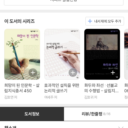
이 도서의 시리즈
내서재에 모두 추가
희망이 된 인문학 - 살
효과적인 설득을 위한
화두와 좌선 : 선불교
화
림지식총서 450
논리적 글쓰기
의 수행법 - 살림지식
0
총서 316
김호연 저
여세주 저
김호귀 저
정
도서정보
리뷰/한줄평
8/16
책소개 보이기/감추기