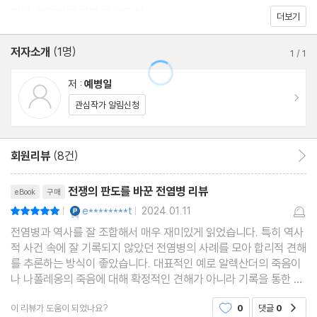
전쟁, 전염병의 가장 무서운 적
더보기
저자소개
(1명)
1
/
1
저 :
예병일
이동
관심작가 알림신청
회원리뷰
(8건)
회원리뷰 이동
리뷰제목
전쟁의 판도를 바꾼 전염병 리뷰
eBook
구매
YES마니아 : 플래티넘
e********t
2024.01.11
평점10점
|
|
전염병과 역사를 잘 조합해서 매우 재미있게 읽었습니다. 특히 역사
적 사건 속에 잘 기록되지 않았던 전염병의 사례를 모아 합리적 견해
를 추론하는 방식이 좋았습니다. 대표적인 예로 알렉산더의 죽음이
나 나폴레옹의 죽음에 대해 확정적인 견해가 아니라 기록을 통한 정
황 증거를 제시하고 여러 질병의 발병 가능성을 제기하는 부분이 인
이 리뷰가 도움이 되었나요?
0
댓글
0
공감
상적이었습니다. 한편 이 책에서 가장 흥미로운