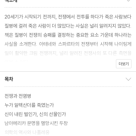
책소개
20세기가 시작되기 전까지, 전쟁에서 전투를 하다가 죽은 사람보다
질병에 걸려 죽은 사람이 더 많았다는 사실은 널리 알려지지 않았다.
책은 질병이 전쟁의 승패를 결정하는 중요한 요소 가운데 하나라는
사실을 소개한다. 아테네와 스파르타의 전쟁부터 시작해 나이팅게
일이 활약한 크림 전쟁까지, 널리 알려진 전쟁사의 또 다른 측면을
엿볼 수 있다.
더보기
목차
목차 보이기/감추기
전쟁과 전염병
누가 알렉산더를 죽였는가
신이 내린 벌인가, 신의 선물인가
남아메리카 문명을 멸망시킨 두창
의학의 역사와 나폴레옹