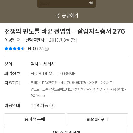
공유하기
전쟁의 판도를 바꾼 전염병 - 살림지식총서 276
예병일
저
살림출판사
2013년 8월 7일
9.0
리뷰 총점
(24건)
분야
역사
>
세계사
파일정보
EPUB(DRM)
0.66MB
지원기기
크레마
PC(윈도우 - 4K 모니터 미지원)
아이폰
아이패드
안드로이드폰
안드로이드패드
전자책단말기(저사양 기기 사용 불가)
PC(Mac)
이용안내
TTS 가능
종이책 구매
eBook 구매
시리즈 알림신청