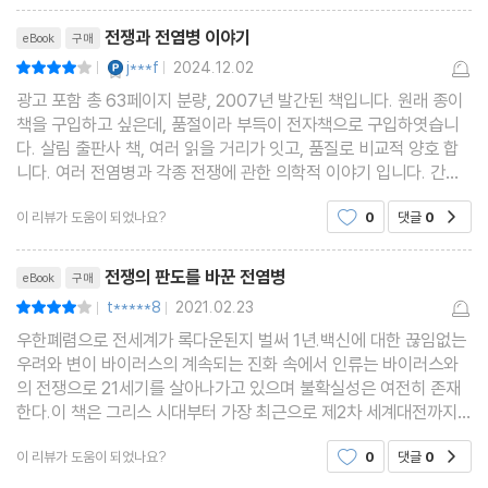
리뷰제목
전쟁과 전염병 이야기
eBook
구매
YES마니아 : 플래티넘
j***f
2024.12.02
평점8점
|
|
광고 포함 총 63페이지 분량, 2007년 발간된 책입니다. 원래 종이
책을 구입하고 싶은데, 품절이라 부득이 전자책으로 구입하엿습니
다. 살림 출판사 책, 여러 읽을 거리가 잇고, 품질로 비교적 양호 합
니다. 여러 전염병과 각종 전쟁에 관한 의학적 이야기 입니다. 간단
하게 읽기 편리하고, 재미 잇고, 쉽게 설명되어 있습니다. 항상 이야
이 리뷰가 도움이 되었나요?
0
댓글
0
공감
기 하지만 글자만 100% 이고, 그림이나 도표, 사진
리뷰제목
전쟁의 판도를 바꾼 전염병
eBook
구매
t*****8
2021.02.23
평점8점
|
|
우한폐렴으로 전세계가 록다운된지 벌써 1년.백신에 대한 끊임없는
우려와 변이 바이러스의 계속되는 진화 속에서 인류는 바이러스와
의 전쟁으로 21세기를 살아나가고 있으며 불확실성은 여전히 존재
한다.이 책은 그리스 시대부터 가장 최근으로 제2차 세계대전까지
의 사례를 들어 전쟁 중 창궐한 전염병이 어떻게 전세를 바꾸고 질서
이 리뷰가 도움이 되었나요?
0
댓글
0
공감
를 재편했는가 보여준다. 21세기를 사는 우리들조차