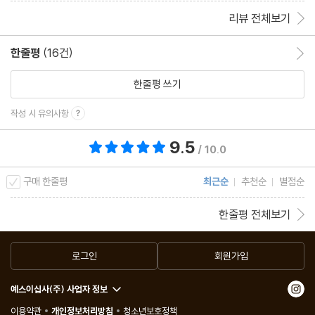
리뷰 전체보기
한줄평
(16건)
한줄평 이동
한줄평 쓰기
작성 시 유의사항
9.5
총 평점 9.5점
/ 10.0
구매 한줄평
최근순
추천순
별점순
한줄평 전체보기
로그인
회원가입
예스이십사(주) 사업자 정보
이용약관
개인정보처리방침
청소년보호정책