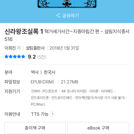
공유하기
신라왕조실록 1
혁거세거서간~지증마립간 편 - 살림지식총서
516
이희진
저
살림출판사
2018년 1월 31일
9.2
리뷰 총점
(5건)
분야
역사
>
한국사
파일정보
EPUB(DRM)
21.27MB
지원기기
크레마
PC(윈도우 - 4K 모니터 미지원)
아이폰
아이패드
안드로이드폰
안드로이드패드
전자책단말기(저사양 기기 사용 불가)
PC(Mac)
이용안내
TTS 가능
종이책 구매
eBook 구매