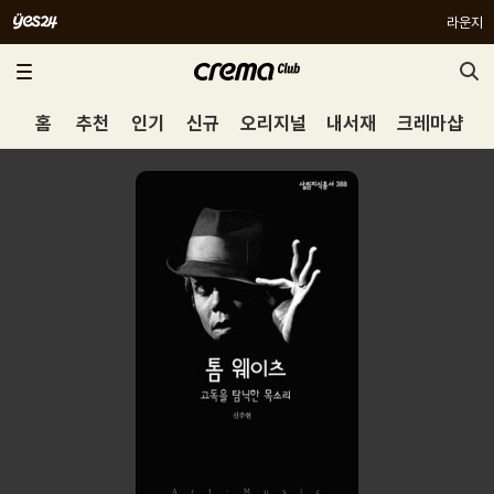
라운지
홈
추천
인기
신규
오리지널
내서재
크레마샵