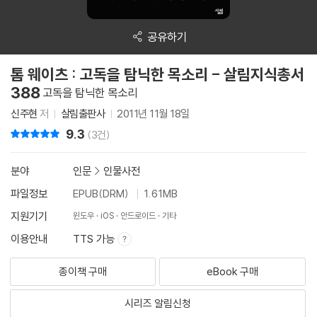
공유하기
톰 웨이츠 : 고독을 탐닉한 목소리 - 살림지식총서
388
고독을 탐닉한 목소리
신주현
저
살림출판사
2011년 11월 18일
9.3
리뷰 총점
(3건)
분야
인문
>
인물사전
파일정보
EPUB(DRM)
1.61MB
지원기기
윈도우
iOS
안드로이드
기타
이용안내
TTS 가능
종이책 구매
eBook 구매
시리즈 알림신청