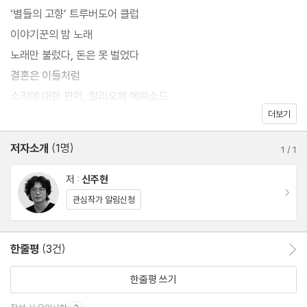
‘별들의 고향’ 트루버도어 클럽
이야기꾼의 밤 노래
노래만 불렀다, 돈은 못 벌었다
결혼은 이들처럼
소리에 대한 편력, 칼리오페 에피소드
더보기
뮤지컬 이어스
‘나’에서 세계로
저자소개
(1명)
1
/
1
저 :
신주현
이동
관심작가 알림신청
한줄평
(3건)
한줄평 이동
한줄평 쓰기