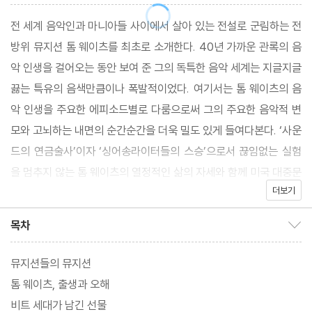
전 세계 음악인과 마니아들 사이에서 살아 있는 전설로 군림하는 전
방위 뮤지션 톰 웨이츠를 최초로 소개한다. 40년 가까운 관록의 음
악 인생을 걸어오는 동안 보여 준 그의 독특한 음악 세계는 지글지글
끓는 특유의 음색만큼이나 폭발적이었다. 여기서는 톰 웨이츠의 음
악 인생을 주요한 에피소드별로 다룸으로써 그의 주요한 음악적 변
모와 고뇌하는 내면의 순간순간을 더욱 밀도 있게 들여다본다. ‘사운
드의 연금술사’이자 ‘싱어송라이터들의 스승’으로서 끊임없는 실험
을 멈추지 않는 톰 웨이츠의 열정적인 삶의 자세와 함께 미국 대중문
더보기
화의 다양한 채널을 만날 수 있을 것이다.
목차
목차 보이기/감추기
뮤지션들의 뮤지션
톰 웨이츠, 출생과 오해
비트 세대가 남긴 선물