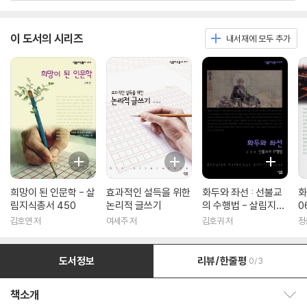
이 도서의 시리즈
내서재에 모두 추가
희망이 된 인문학 - 살
효과적인 설득을 위한
화두와 좌선 : 선불교
화
림지식총서 450
논리적 글쓰기
의 수행법 - 살림지식
0
총서 316
김호연 저
여세주 저
김호귀 저
정
도서정보
리뷰/한줄평
0/3
책소개
책소개 보이기/감추기