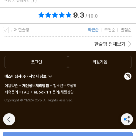
작성 시 유의사항
9.3
총 평점 9.3점
/ 10.0
구매 한줄평
최근순
추천순
별점순
한줄평 전체보기
로그인
회원가입
예스이십사(주) 사업자 정보
이용약관
개인정보처리방침
청소년보호정책
제휴문의
FAQ
eBook 1:1 문의/채팅상담
Copyright © YES24 Corp. All Rights Reserved.