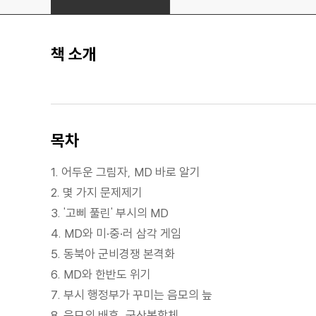
책 소개
목차
1. 어두운 그림자, MD 바로 알기
2. 몇 가지 문제제기
3. '고삐 풀린' 부시의 MD
4. MD와 미·중·러 삼각 게임
5. 동북아 군비경쟁 본격화
6. MD와 한반도 위기
7. 부시 행정부가 꾸미는 음모의 늪
8. 음모의 배후, 군산복합체