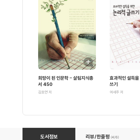
희망이 된 인문학 - 살림지식총
효과적인 설득을 
서 450
쓰기
김호연 저
여세주 저
MD : 미사일방어체제 - 살림지식총서 005
도서정보
리뷰/한줄평
(4/
6
)