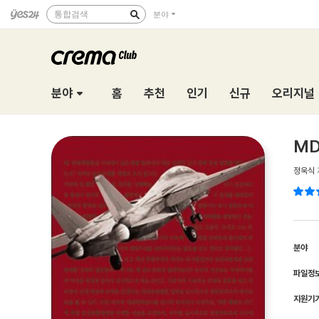
통합검색
분야
분야
홈
추천
인기
신규
오리지널
MD
정욱식
분야
파일정
지원기