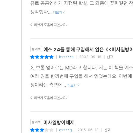
유로 공공연하게 자행된 학살. 그 와중에 꽃피웠던 
생각했다...
더보기
이 리뷰가 도움이 되었나요?
예스 24를 통해 구입해서 읽은 <<미사일방
종이책
h*****n
2003-09-16
신고
|
|
|
>, 보통 영어로는 MD라고 합니다. 저는 이 책을 예
여러 권을 한꺼번에 구입을 해서 읽었는데요. 이번에
성이라는 측면에...
더보기
이 리뷰가 도움이 되었나요?
미사일방어체제
종이책
c****g
2015-06-13
신고
|
|
|