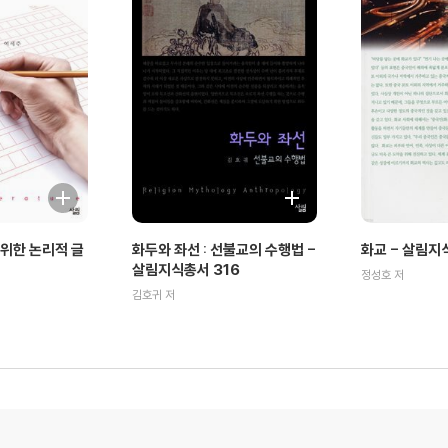
위한 논리적 글
화두와 좌선 : 선불교의 수행법 -
화교 - 살림지
살림지식총서 316
정성호 저
김호귀 저