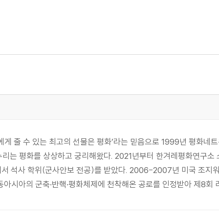
에게 줄 수 있는 최고의 선물은 평화’라는 믿음으로 1999년 평화네트워크
 누리는 평화를 상상하고 궁리해왔다. 2021년부터 한겨레평화연구소
 석사 학위(군사안보 전공)를 받았다. 2006-2007년 미국 조
 동아시아의 군축·반핵·평화체제에 천착해온 공로를 인정받아 제8회 리영