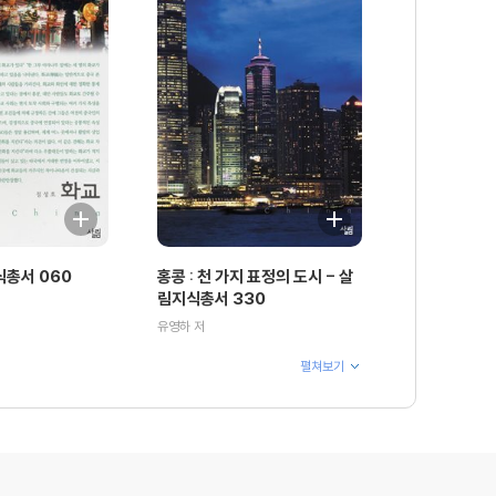
식총서 060
홍콩 : 천 가지 표정의 도시 - 살
림지식총서 330
유영하 저
펼쳐보기