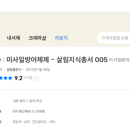
내서재
크레마샵
라운지
크레마클럽 상품
 : 미사일방어체제 - 살림지식총서 005
미사일방어
저
살림출판사
2013년 1월 18일
9.2
(
10
건)
사회 정치
>
정치/외교
보
EPUB(DRM)
0.29MB
기
윈도우
iOS
안드로이드
기타