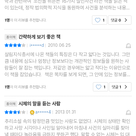
학과 관련하여 '조선을 뒤흔든 16가지 살인사건'라는 책을 읽은 적
이 있는데, 정작 법의학적 지식을 동원하여 사건을 분석하는 내용은
많지 않아서 약간 실망한 기억이 있다. 그런데 정작 이 책의 의도와
1명
이 이 리뷰를 추천합니다.
1
댓글
0
공감
는 달리 법의학 자체에 대해 궁금증이 생기면서
리뷰제목
간략하게 보기 좋은 책
종이책
i*****d
2010.06.25
평점8점
|
|
살림지식총서에 나온 책들의 특징은 다 작고 얇다는 것입니다. 그만
큼 내용에 심도나 엄청난 정보보다는 개관적인 정보들을 원하는 사
람들이 잘 잡는 책입니다. 저같은 경우에는 얇고 작다는 이유만으로
이 책을 잡았습니다. 책은 목차를 보게 되면, 그 안에 있는 정보를
거의 알게 됩니다. 법의학 관련 책들을 읽거나 추리 쪽에 관심이 있
1명
이 이 리뷰를 추천합니다.
1
댓글
1
공감
으신 분들은 이미 알고 있을 정보들도 많습니
리뷰제목
시체의 말을 듣는 사람
종이책
YES마니아 : 골드
a*****4
2013.01.31
평점7점
|
|
추리소설 속의 탐정만큼 멋있는 사람도 없었다. 시체의 상태만 확인
하고 사망 시각이나 사인일 알아내어 마침내 사건의 실마리를 찾아
낼 때마다 놀라움을 금하지 못하곤 했다. 말할 수 없는 시체는 입 대