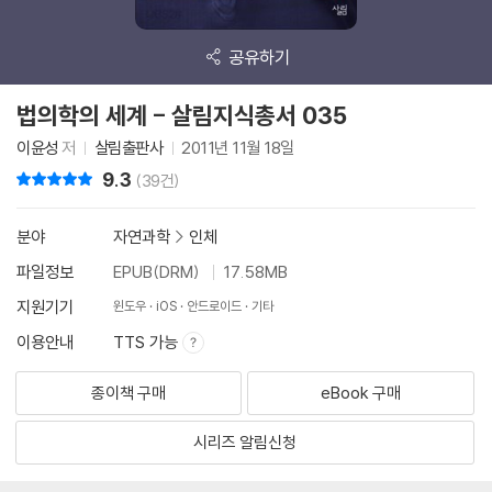
공유하기
법의학의 세계 - 살림지식총서 035
이윤성
저
살림출판사
2011년 11월 18일
9.3
리뷰 총점
(39건)
분야
자연과학
>
인체
파일정보
EPUB(DRM)
17.58MB
지원기기
윈도우
iOS
안드로이드
기타
이용안내
TTS 가능
종이책 구매
eBook 구매
시리즈 알림신청