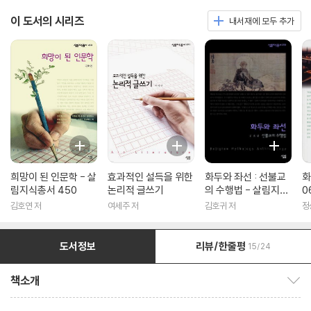
이 도서의 시리즈
내서재에 모두 추가
희망이 된 인문학 - 살
효과적인 설득을 위한
화두와 좌선 : 선불교
화
림지식총서 450
논리적 글쓰기
의 수행법 - 살림지식
0
총서 316
김호연 저
여세주 저
김호귀 저
정
도서정보
리뷰/한줄평
15/24
책소개
책소개 보이기/감추기