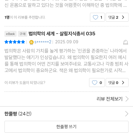
신 온몸으로 말하고 있다는 것을 어렴풋이 이해하던 중 법의학에 대
한 관심이 생겼다. 법의학자 문국진의 책을 읽은 오래전 기억이 이
1명
이 이 리뷰를 추천합니다.
1
댓글
2
공감
작은 책을 펼치게 만들었다. 인체의
리뷰제목
법의학의 세계 - 살림지식총서 035
eBook
구매
YES마니아 : 골드
s******2
2025.09.09
평점10점
|
|
법의학은 사람의 가치를 높게 평가하는 '인권을 존중하는' 나라에서
발달했다는 얘기가 인상깊습니다. 왜 법의학이 필요한지 여러 예시
를 통해 법의학이 어떤 건지를 보여주네요. 교통사고나 각종 범죄 사
고에서 법의학이 중요하군요. 책은 왜 법의학이 필요한가로 시작해
서 익사로 끝납니다. 잘 봤습니다.
이 리뷰가 도움이 되었나요?
0
댓글
0
공감
리뷰 전체보기
한줄평
(24건)
한줄평 이동
한줄평 쓰기