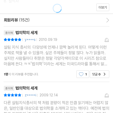
8. 질식사
더보기
9. 익사
회원리뷰
(15건)
회원리뷰 이동
리뷰제목
법의학의 세계
종이책
y****s
2010.09.19
평점10점
|
|
살림 지식 총서의 다양성에 언제나 깜짝 놀라게 된다. 어떻게 이런
주제로 책을 낼 수 있을까..싶은 주제들이 정말 많다. 누가 읽을까..
싶지만 사람들마다 취향은 정말 각양각색이므로 이 시리즈 참으로
마음에 든다.ㅋㅋ"법의학"이라는 세계는 미국드라마를 통해서 알게
되었다. 워낙 징그러운 거, 끔찍한 거 쳐다도 못 보는 남편과는 달리
1명
이 이 리뷰를 추천합니다.
1
댓글
0
공감
눈 땡그랗게 뜨고 TV 안으로 들어갈 듯 좋아
리뷰제목
법의학의 세계
종이책
z*****i
2009.12.14
평점10점
|
|
다른 살림지식총서의 책 처럼 분량이 적은 만큼 읽기에는 어렵지 않
은, 일반인을 대상으로 법의학을 소개하고 있는 책이다. 예전에 법의