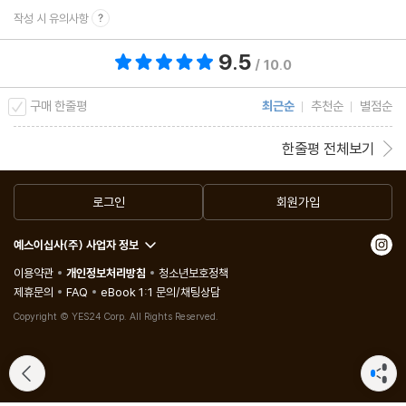
작성 시 유의사항
9.5
총 평점 9.5점
/ 10.0
구매 한줄평
최근순
추천순
별점순
한줄평 전체보기
로그인
회원가입
예스이십사(주) 사업자 정보
이용약관
개인정보처리방침
청소년보호정책
제휴문의
FAQ
eBook 1:1 문의/채팅상담
Copyright © YES24 Corp. All Rights Reserved.