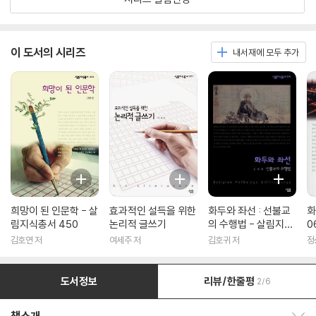
이 도서의 시리즈
내서재에 모두 추가
희망이 된 인문학 - 살
효과적인 설득을 위한
화두와 좌선 : 선불교
화
림지식총서 450
논리적 글쓰기
의 수행법 - 살림지식
0
총서 316
김호연 저
여세주 저
김호귀 저
정
도서정보
리뷰/한줄평
2/6
책소개 보이기/감추기