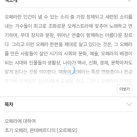
책소개
오페라란 인간이 낼 수 있는 소리 중 가장 정제되고 세련된 소리를
내는 가수들이 최고로 조화로운 오케스트라에 맞추어 노래하고 연
기하며, 무대 장치와 분장, 뛰어난 연출이 함께하는 아름다운 장르
다. 그리고 이런 오페라 한편을 제대로 알고 있다는 것은, 그 오페라
를 만든 사람들이 살던 시기의 사회와 문화, 예술, 오페라의 배경이
되는 시대와 인물들의 생활상, 나아가 역사, 신화, 경제, 문학마저도
알게 된다는 것을 의미한다. 때문에 오페라는 특정 연령층이나 전공
분야에 관계없이 감상자에게 도움을 준다. 그러나 오페라의 다채로
더보기
운 매력에도 불구하고 많은 사람이 ‘어려운 고전예술’이라는 선입견
을 가지고 있다. 그렇다면 오페라에 관심은 있지만 다가서지 못하는
목차
목차 보이기/감추기
관객에게 오페라를 좀 더 편하게 즐길 수 있는 방법은 없을까?
오페라에 대하여
이 책에서는 [로미오와 줄리엣] [카르멘] [나비부인]처럼 오페라를
초기 오페라, 몬테베르디의 [오르페오]
모르는 사람도 한번쯤은 들어보았을 만한 작품과 [오르페오] [탄호