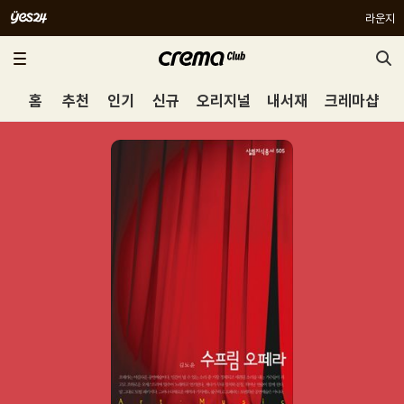
라운지
홈
추천
인기
신규
오리지널
내서재
크레마샵