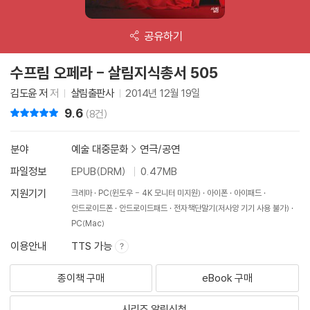
공유하기
수프림 오페라 - 살림지식총서 505
김도윤 저
저
살림출판사
2014년 12월 19일
9.6
리뷰 총점
(8건)
분야
예술 대중문화
>
연극/공연
파일정보
EPUB(DRM)
0.47MB
지원기기
크레마
PC(윈도우 - 4K 모니터 미지원)
아이폰
아이패드
안드로이드폰
안드로이드패드
전자책단말기(저사양 기기 사용 불가)
PC(Mac)
이용안내
TTS 가능
종이책 구매
eBook 구매
시리즈 알림신청