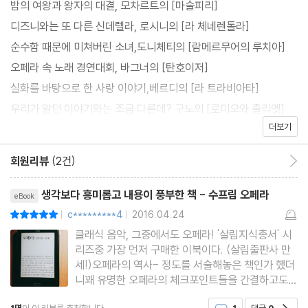
밤의 여왕과 왕자의 대결, 모차르트의 [마술피리]
이저] [니벨룽의 반지]처럼 오페라의 역사에 획을 긋는 작품 등 주요
디즈니와는 또 다른 신데렐라, 로시니의 [라 체네렌톨라]
오페라 열다섯 편을 소개하였다. 또한 각각의 작품은 등장인물 소개
순수함 때문에 미쳐버린 소녀,도니체티의 [람메르무어의 루치아]
와 작품의 줄거리, 스펙터클한 장면 소개, 작품의 해설 등을 넣어 오
오페라 속 노래 경연대회, 바그너의 [탄호이저]
페라에 대한 쉬운 접근을 돕고자 하였다. 이 책에서 다루는 오페라는
실화를 바탕으로 한 사랑 이야기,베르디의 [라 트라비아타]
대중적으로 잘 알려지고, 현재도 자주 공연되는 작품들이기 때문에,
우리가 알던 이야기와는 조금 다른데? 구노의 [로미오와 줄리엣]
이 책을 읽고 관련된 영상물을 감상한 후 공연을 관람한다면 오페라
더보기
반지의 제왕이 오페라 무대에, 바그너의 [니벨룽의 반지]
에 대한 거리감이 사라질 것이다.
이집트에서 피어난 가슴 시린 사랑이야기, 베르디의 [아이다]
회원리뷰
(2건)
회원리뷰 이동
정열적으로 사랑하는 집시 여인, 비제의 [카르멘]
리뷰제목
엇갈린 남녀의 사랑 그리고 비극, 차이콥스키의 [예브게니 오네긴]
생각보다 흥미롭고 내용이 풍부한 책 - 수프림 오페라
eBook
소녀 팜므파탈, 마스네의 [마농]
c*********4
2016.04.24
평점10점
|
|
욕망과 성결의 갈등, 과연 그 결말은? 마스네의 [타이스]
클래식 음악, 그중에서도 오페라! '살림지식총서' 시
리즈중 가장 먼저 구매한 이북이다. (살림출판사 만
인간과 요정의 슬픈 사랑, 드보르자크의 [루살카]
세!)오페라의 역사- 정도를 서술해놓은 책인가 했더
나비가 전해주는 슬픈 사랑의 날갯짓, 푸치니의 [나비부인]
니꽤 유명한 오페라의 체크포인트들을 간결하고도
오페라의 현재와 미래
흥미롭게 적어놨다. 각 유명 오페라의 간략한 배경,
공감