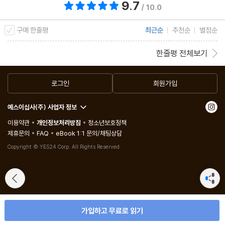
9.7
총 평점 9.7점
/ 10.0
구매 한줄평
최근순
추천순
별점순
한줄평 전체보기
로그인
회원가입
예스이십사(주) 사업자 정보
이용약관
개인정보처리방침
청소년보호정책
제휴문의
FAQ
eBook 1:1 문의/채팅상담
Copyright © YES24 Corp. All Rights Reserved.
가입하고 무료로 읽기