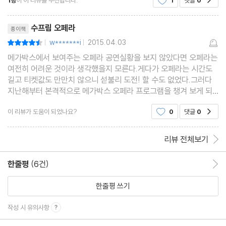
1명
이 이 리뷰를 추천합니다.
1
댓글
0
작곡자,등장인물,줄거리,배경 음악,비하인드 이야기,
체크포인트,추천영상물,하이라이트 등 오페라의 전
리뷰제목
반에 걸쳐 꼭 알아야
수프림 오페라
종이책
w*******i
2015.04.03
평점9점
|
|
메가박스에서 보여주는 오페라 공연실황을 보지 않았다면 오페라는
여전히 어려운 것이라 생각했을지 모른다.게다가 오페라는 시간도
길고 티켓값도 만만치 않으니 섣불리 도전! 할 수도 없었다.그러다
지난해부터 본격적으로 메가박스 오페라 프로그램을 챙겨 보게 되
였고,생각했던 것과 달리 재미난 요소들을 발견하면서 오페라에 대
이 리뷰가 도움이 되었나요?
0
댓글
0
공감
해 점점 관심을 가지게 되였다.그렇다고 해도 오페라
리뷰 전체보기
한줄평
(6건)
한줄평 이동
한줄평 쓰기
작성 시 유의사항