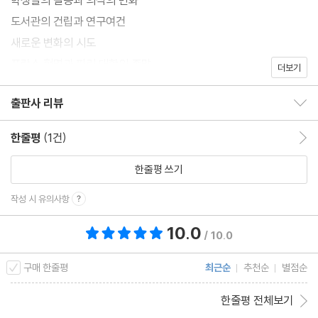
도서관의 건립과 연구여건
새로운 변화의 시도
프랑스 혁명과 파리 대학의 종말
더보기
출판사 리뷰
출판사 리뷰 보이기/감추기
한줄평
(1건)
한줄평 이동
한줄평 쓰기
작성 시 유의사항
10.0
총 평점 10.0점
/ 10.0
구매 한줄평
최근순
추천순
별점순
한줄평 전체보기