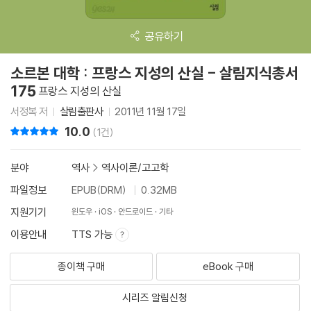
공유하기
소르본 대학 : 프랑스 지성의 산실 - 살림지식총서
175
프랑스 지성의 산실
서정복 저
살림출판사
2011년 11월 17일
10.0
리뷰 총점
(1건)
분야
역사
>
역사이론/고고학
파일정보
EPUB(DRM)
0.32MB
지원기기
윈도우
iOS
안드로이드
기타
이용안내
TTS 가능
종이책 구매
eBook 구매
시리즈 알림신청