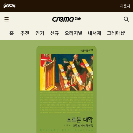
라운지
홈
추천
인기
신규
오리지널
내서재
크레마샵