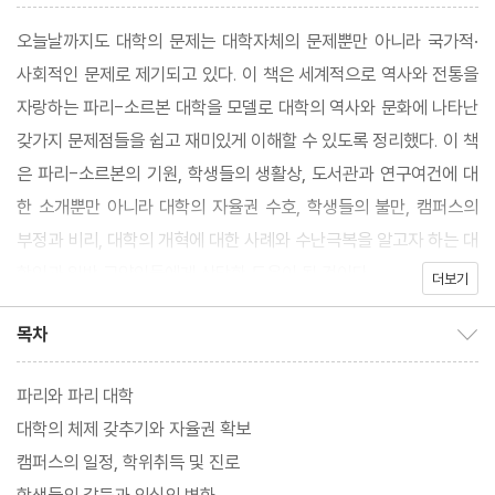
오늘날까지도 대학의 문제는 대학자체의 문제뿐만 아니라 국가적·
사회적인 문제로 제기되고 있다. 이 책은 세계적으로 역사와 전통을
자랑하는 파리-소르본 대학을 모델로 대학의 역사와 문화에 나타난
갖가지 문제점들을 쉽고 재미있게 이해할 수 있도록 정리했다. 이 책
은 파리-소르본의 기원, 학생들의 생활상, 도서관과 연구여건에 대
한 소개뿐만 아니라 대학의 자율권 수호, 학생들의 불만, 캠퍼스의
부정과 비리, 대학의 개혁에 대한 사례와 수난극복을 알고자 하는 대
학인과 일반 교양인들에게 상당한 도움이 될 것이다.
더보기
목차
목차 보이기/감추기
파리와 파리 대학
대학의 체제 갖추기와 자율권 확보
캠퍼스의 일정, 학위취득 및 진로
학생들의 갈등과 의식의 변화