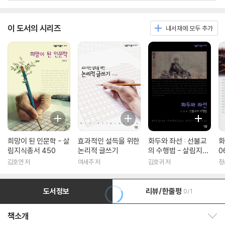
이 도서의 시리즈
내서재에 모두 추가
희망이 된 인문학 - 살
효과적인 설득을 위한
화두와 좌선 : 선불교
화
림지식총서 450
논리적 글쓰기
의 수행법 - 살림지식
0
총서 316
김호연 저
여세주 저
김호귀 저
정
도서정보
리뷰/한줄평
0/1
책소개
책소개 보이기/감추기