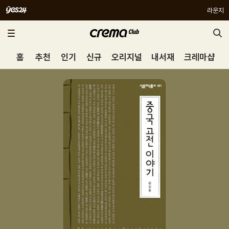
라운지
홈
추천
인기
신규
오리지널
내서재
크레마샵