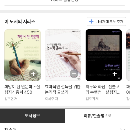
이 도서의 시리즈
내서재에 모두 추가
희망이 된 인문학 - 살
효과적인 설득을 위한
화두와 좌선 : 선불교
화
림지식총서 450
논리적 글쓰기
의 수행법 - 살림지식
0
총서 316
김호연 저
여세주 저
김호귀 저
정
도서정보
리뷰/한줄평
6/8
책소개 보이기/감추기