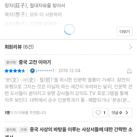
장자(莊子), 절대자유를 찾아서
묵자(墨子), 모두 다 사랑하라
순자(荀子), 인간을 말하다
더보기
명가(名家), 이름을 탐구하다
관자(管子), 먹고 입을 것이 풍족해야
회원리뷰
(6건)
회원리뷰 이동
한비자(韓非子), 오로지 법대로"
리뷰제목
중국 고전 이야기
종이책
YES마니아 : 플래티넘
s*******1
2016.12.04
평점9점
|
|
‘문(文) · 사(史) · 철(哲)’을 위시한 인문학 열풍이 거세다. 잠깐의
유행으로 그치는 것은 아닐까 하는 세간의 우려와는 달리, 인문학 관
련 도서들이 쏟아지고 유명 강사들의 강의도 TV 프로그램을 통해
자주 보인다. 대학에서 순수 인문학과가 통 · 폐합되거나 ‘문송(문과
라서 죄송)합니다.’라는 서글픈 유행어가 공존하는 모순된 세태다.
1명
이 이 리뷰를 추천합니다.
1
댓글
0
공감
자본주의적 관점에서 볼 때 경제적 가치도
리뷰제목
중국 사상의 바탕을 이루는 사상서들에 대한 간략한 소
종이책
구매