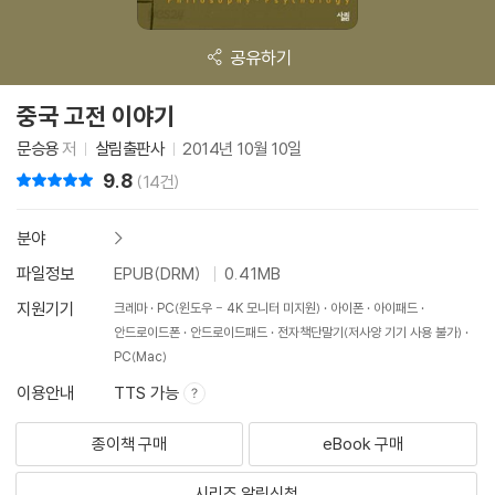
공유하기
중국 고전 이야기
문승용
저
살림출판사
2014년 10월 10일
9.8
리뷰 총점
(14건)
분야
>
파일정보
EPUB(DRM)
0.41MB
지원기기
크레마
PC(윈도우 - 4K 모니터 미지원)
아이폰
아이패드
안드로이드폰
안드로이드패드
전자책단말기(저사양 기기 사용 불가)
PC(Mac)
이용안내
TTS 가능
종이책 구매
eBook 구매
시리즈 알림신청