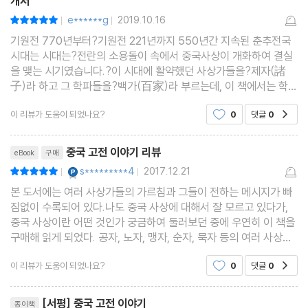
개서
e******g
2019.10.16
평점10점
|
|
기원전 770년부터?기원전 221년까지 550년간 지속된 춘추전국
시대는 시대는?전란의 소용돌이 속에서 중국사상이 개화하여 결실
을 맺는 시기였습니다.?이 시대에 활약했던 사상가들을?제자(諸
子)라 하고 그 학파들을?백가(百家)라 부르는데, 이 책에서는 학술
과 사상의 자유를 구가하며 나타난 제자백가의 사상 가운데에서 유
이 리뷰가 도움이 되었나요?
0
댓글
0
공감
가(儒家), 도가(道家), 묵가(墨家) 그리고 법가(法家) 등과 같
리뷰제목
중국 고전 이야기 리뷰
eBook
구매
YES마니아 : 플래티넘
s*********4
2017.12.21
평점10점
|
|
본 도서에는 여러 사상가들의 가르침과 그들이 전하는 메시지가 빠
짐없이 수록되어 있다.나도 중국 사상에 대해서 잘 모르고 있다가,
중국 사상이란 어떤 것인가 궁금하여 둘러보던 중에 우연히 이 책을
구매해 읽게 되었다. 공자, 노자, 맹자, 순자, 묵자 등의 여러 사상가
들의 가르침을 짚어가며, 본 도서는 오늘날 갖는 중국고전의 의미를
이 리뷰가 도움이 되었나요?
0
댓글
0
공감
기초부터 짚어가며 새삼스레 일깨워 준다.또
리뷰제목
[서평] 중국 고전 이야기
종이책