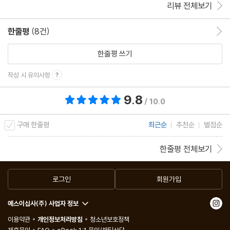
리뷰 전체보기
한줄평
(8건)
한줄평 이동
한줄평 쓰기
작성 시 유의사항
9.8
총 평점 9.8점
/ 10.0
구매 한줄평
최근순
추천순
별점순
한줄평 전체보기
로그인
회원가입
예스이십사(주) 사업자 정보
이용약관
개인정보처리방침
청소년보호정책