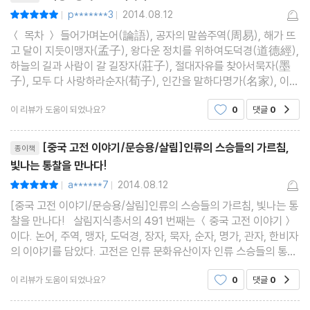
p*******3
2014.08.12
평점10점
|
|
＜ 목차 ＞ 들어가며논어(論語), 공자의 말씀주역(周易), 해가 뜨
고 달이 지듯이맹자(孟子), 왕다운 정치를 위하여도덕경(道德經),
하늘의 길과 사람이 갈 길장자(莊子), 절대자유를 찾아서묵자(墨
子), 모두 다 사랑하라순자(荀子), 인간을 말하다명가(名家), 이름
을 탐구하다관자(管子), 먹고 입을 것이 풍족해야한비자(韓非子),
이 리뷰가 도움이 되었나요?
0
댓글
0
공감
오로지 법대로 ​살림지식총서시리즈의 491번째 책으
리뷰제목
[중국 고전 이야기/문승용/살림]인류의 스승들의 가르침,
종이책
빛나는 통찰을 만나다!
a******7
2014.08.12
평점10점
|
|
[중국 고전 이야기/문승용/살림]인류의 스승들의 가르침, 빛나는 통
찰을 만나다! 살림지식총서의 491 번째는 ＜중국 고전 이야기＞
이다. 논어, 주역, 맹자, 도덕경, 장자, 묵자, 순자, 명가, 관자, 한비자
의 이야기를 담았다. 고전은 인류 문화유산이자 인류 스승들의 통찰
을 담은 지혜의 산물이다. 때로는 입에서 입으로 전해온 이야기다.
이 리뷰가 도움이 되었나요?
0
댓글
0
공감
때로는 석판에, 파피루스에, 갑