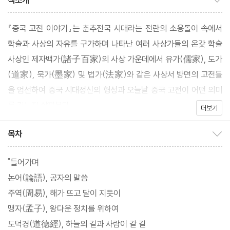
책소개
『중국 고전 이야기』는 춘추전국 시대라는 전란의 소용돌이 속에서
학술과 사상의 자유를 구가하며 나타난 여러 사상가들의 온갖 학술
사상인 제자백가(諸子百家)의 사상 가운데에서 유가(儒家), 도가
(道家), 묵가(墨家) 및 법가(法家)와 같은 사상서 방면의 고전들
을 엄선하여 중국 시대정신의 형성과 오늘날 중국 고전이 어떤 의미
를 갖는지 살펴본다.
더보기
목차
목차 보이기/감추기
"들어가며
논어(論語), 공자의 말씀
주역(周易), 해가 뜨고 달이 지듯이
맹자(孟子), 왕다운 정치를 위하여
도덕경(道德經), 하늘의 길과 사람이 갈 길