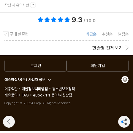
작성 시 유의사항
9.3
총 평점 9.3점
/ 10.0
구매 한줄평
최근순
추천순
별점순
한줄평 전체보기
로그인
회원가입
예스이십사(주) 사업자 정보
이용약관
개인정보처리방침
청소년보호정책
제휴문의
FAQ
eBook 1:1 문의/채팅상담
Copyright © YES24 Corp. All Rights Reserved.