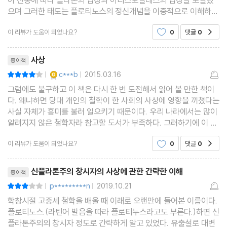
아 전통에 따라 플라톤의 입장과 아리스토텔레스의 입장을 포괄했
으며 그러한 태도는 플로티노스의 정신개념을 이중적으로 이해하게
끔 하네요삶을 운명적으로 이해하려는 사고방식에 대해서 플로티노
이 리뷰가 도움이 되었나요?
0
댓글
0
공감
스의 생각들을 알수 있어서 좋았습니다
리뷰제목
사상
종이책
YES마니아 : 골드
c***b
2015.03.16
평점8점
|
|
그럼에도 불구하고 이 책은 다시 한 번 도전해서 읽어 볼 만한 책이
다. 왜냐하면 당대 개인의 철학이 한 사회의 사상에 영향을 끼쳤다는
사실 자체가 흥미를 불러 일으키기 때문이다. 우리 나라에서는 많이
알려지지 않은 철학자라 참고할 도서가 부족하다. 그러하기에 이 책
을 통하여 플로티노스 철학을 정리해보는 수 밖에 달리 뾰족한 수가
이 리뷰가 도움이 되었나요?
0
댓글
0
공감
없기도 하다.
리뷰제목
신플라톤주의 창시자의 사상에 관한 간략한 이해
종이책
p*********n
2019.10.21
평점6점
|
|
학창시절 고중세 철학을 배울 때 이래로 오랜만에 들어본 이름이다.
플로티노스.(라틴어 발음을 따라 플로티누스라고도 부른다.)하면 신
플라톤주의의 창시자 정도로 간략하게 알고 있었다. 유출설로 대변