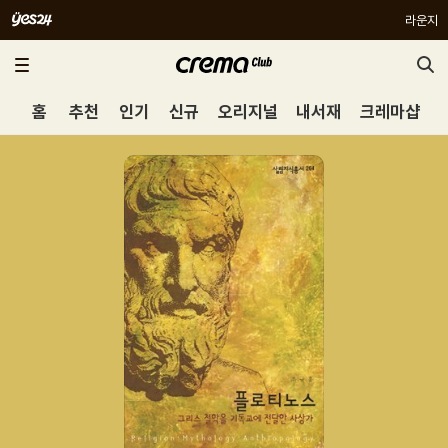
라운지
홈
추천
인기
신규
오리지널
내서재
크레마샵