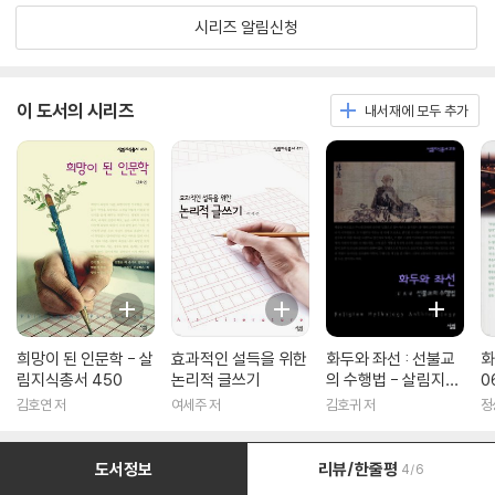
시리즈 알림신청
이 도서의 시리즈
내서재에 모두 추가
희망이 된 인문학 - 살
효과적인 설득을 위한
화두와 좌선 : 선불교
화
림지식총서 450
논리적 글쓰기
의 수행법 - 살림지식
0
총서 316
김호연 저
여세주 저
김호귀 저
정
도서정보
리뷰/한줄평
4/6