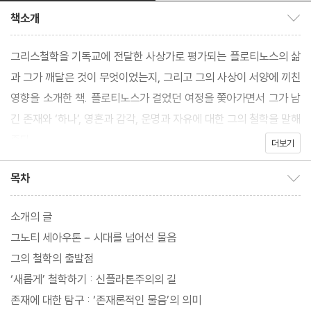
책소개
책소개 보이기/감추기
그리스철학을 기독교에 전달한 사상가로 평가되는 플로티노스의 삶
과 그가 깨달은 것이 무엇이었는지, 그리고 그의 사상이 서양에 끼친
영향을 소개한 책. 플로티노스가 걸었던 여정을 쫓아가면서 그가 남
긴 존재와 ‘하나’, 영혼과 감각, 운명과 자유에 대한 그의 철학을 말해
준다.
더보기
목차
목차 보이기/감추기
소개의 글
그노티 세아우톤－시대를 넘어선 물음
그의 철학의 출발점
‘새롭게’ 철학하기 : 신플라톤주의의 길
존재에 대한 탐구 : ‘존재론적인 물음’의 의미