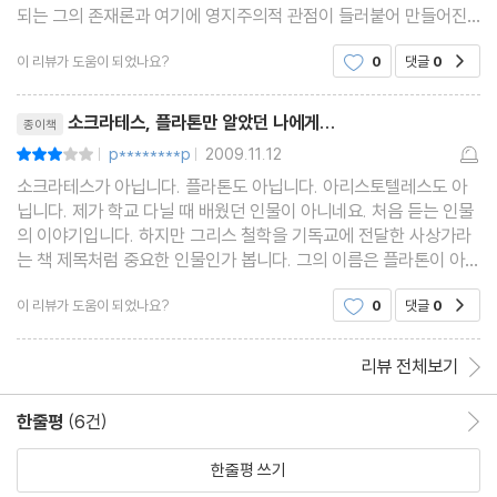
되는 그의 존재론과 여기에 영지주의적 관점이 들러붙어 만들어진
종교적 특성, 그리고 이런 것들이 기독교회에 미친 영향력 정도까
이 리뷰가 도움이 되었나요?
0
댓글
0
공감
지. 개인적으로는 그 중에서도 특히 마지막
리뷰제목
소크라테스, 플라톤만 알았던 나에게...
종이책
p********p
2009.11.12
평점6점
|
|
소크라테스가 아닙니다. 플라톤도 아닙니다. 아리스토텔레스도 아
닙니다. 제가 학교 다닐 때 배웠던 인물이 아니네요. 처음 듣는 인물
의 이야기입니다. 하지만 그리스 철학을 기독교에 전달한 사상가라
는 책 제목처럼 중요한 인물인가 봅니다. 그의 이름은 플라톤이 아닌
플로티노스입니다. 신플라톤주의의 선구자 플로티노스 여기에서 신
이 리뷰가 도움이 되었나요?
0
댓글
0
공감
플라톤주의에 대한 의문이 들 것
리뷰 전체보기
한줄평
(6건)
한줄평 이동
한줄평 쓰기