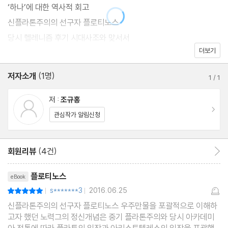
‘하나’에 대한 역사적 회고
신플라톤주의의 선구자 플로티노스
당시 헬레니즘 후기 시대사조와 맞서서
더보기
‘정신’과 육체적인 삶
연대기 및 작품
저자소개
(1명)
1
/
1
저 :
조규홍
이동
관심작가 알림신청
회원리뷰
(4건)
회원리뷰 이동
리뷰제목
플로티노스
eBook
s*******3
2016.06.25
평점10점
|
|
신플라톤주의의 선구자 플로티노스 우주만물을 포괄적으로 이해하
고자 했던 노력그의 정신개념은 중기 플라톤주의와 당시 아카데미