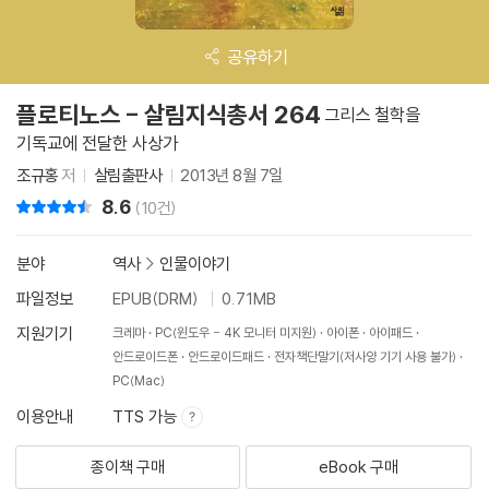
공유하기
플로티노스 - 살림지식총서 264
그리스 철학을
기독교에 전달한 사상가
조규홍
저
살림출판사
2013년 8월 7일
8.6
리뷰 총점
(10건)
분야
역사
>
인물이야기
파일정보
EPUB(DRM)
0.71MB
지원기기
크레마
PC(윈도우 - 4K 모니터 미지원)
아이폰
아이패드
안드로이드폰
안드로이드패드
전자책단말기(저사양 기기 사용 불가)
PC(Mac)
이용안내
TTS 가능
종이책 구매
eBook 구매