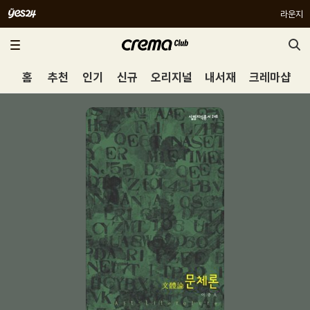
라운지
홈
추천
인기
신규
오리지널
내서재
크레마샵