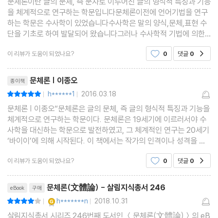
문체론이란 글의 문체, 즉 문자로 이루어진 글의 형식적 특징과 기능
을 체계적으로 연구하는 학문입니다문체론이전에 언어기법을 연구
하는 학문은 수사학이 있었습니다수사학은 말의 양식,문체,표현 수
단을 기초로 하여 발달되어 왔습니다그러나 수사학적 기법에 의한
문체는 굳어진 어법과 문장부호 , 표기법등을 그대로 사용하면서 개
이 리뷰가 도움이 되었나요?
0
댓글
0
공감
인의 특수한 문체나 사상표현의 개성을 무시하는 문
리뷰제목
문체론 | 이종오
종이책
h******1
2016.03.18
평점10점
|
|
문체론 | 이종오“문체론은 글의 문체, 즉 글의 형식적 특징과 기능을
체계적으로 연구하는 학문이다. 문체론은 19세기에 이르러서야 수
사학을 대신하는 학문으로 발전하였고, 그 체계적인 연구는 20세기
‘바이이’에 의해 시작된다. 이 책에서는 작가의 인격이나 성격을 다
루는 인상주의적인 문학적 문체론을 극복하기 위하여, 그리고 문학
이 리뷰가 도움이 되었나요?
0
댓글
0
공감
적 언어사용을 다루는 언어학적 문체론의
리뷰제목
문체론(文體論) - 살림지식총서 246
eBook
구매
YES마니아 : 골드
h*******n
2018.10.31
평점8점
|
|
살림지식총서 시리즈 246번째 도서인 ＜문체론(文體論)＞의 eB