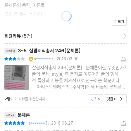
문체론의 동향, 이론들
표현 문체론 : 바이이
더보기
관념 문체론 : 스피제
구조 문체론 : 리파테르
회원리뷰
(5건)
회원리뷰 이동
리뷰제목
나가는 글 : 문체론의 성공과 실패
3-5. 살림지식총서 246[문체론]
종이책
YES마니아 : 골드
s*******e
2016.03.09
평점6점
|
|
살림지식총서 246[문체론] 문체론이란 무엇인가?
글의 문체, style, 즉 문자로 이루어진 글의 형식
적 특징과 기능을 체계적으로 연구하는 학문이다.
아리스토텔레스의 [수사학]에서 비롯된 문체론은
시대가 흐르면서 시대에 맞는 변화의 양상을 보인다.
2명
이 이 리뷰를 추천합니다.
2
댓글
0
공감
중세에서 담론을 표현하는 규범으로 쓰이던 문체는
자연발생적이고 개성이 강한 창의성을 중시하다가,1
리뷰제목
9세기 낭만주의에 이르러
문체론
eBook
s*******3
2016.06.27
평점10점
|
|