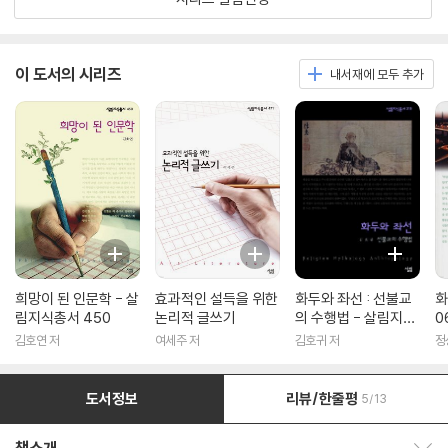
이 도서의 시리즈
내서재에 모두 추가
희망이 된 인문학 - 살
효과적인 설득을 위한
화두와 좌선 : 선불교
화
림지식총서 450
논리적 글쓰기
의 수행법 - 살림지식
0
총서 316
김호연 저
여세주 저
김호귀 저
정
도서정보
리뷰/한줄평
5/13
책소개 보이기/감추기