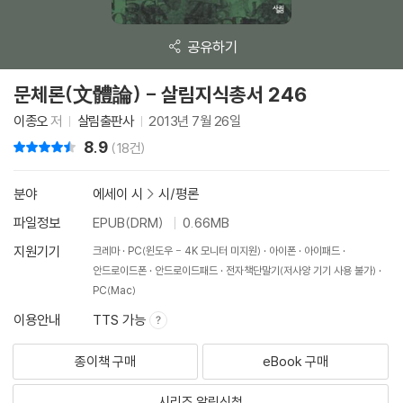
공유하기
문체론(文體論) - 살림지식총서 246
이종오
저
살림출판사
2013년 7월 26일
8.9
리뷰 총점
(18건)
분야
에세이 시
>
시/평론
파일정보
EPUB(DRM)
0.66MB
지원기기
크레마
PC(윈도우 - 4K 모니터 미지원)
아이폰
아이패드
안드로이드폰
안드로이드패드
전자책단말기(저사양 기기 사용 불가)
PC(Mac)
이용안내
TTS 가능
종이책 구매
eBook 구매
시리즈 알림신청