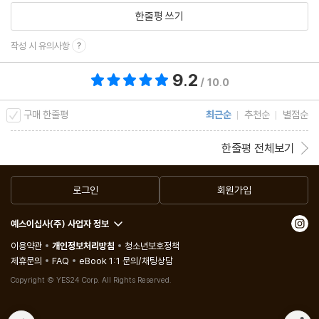
한줄평 쓰기
작성 시 유의사항
9.2
총 평점 9.2점
/ 10.0
구매 한줄평
최근순
추천순
별점순
한줄평 전체보기
로그인
회원가입
예스이십사(주) 사업자 정보
이용약관
개인정보처리방침
청소년보호정책
제휴문의
FAQ
eBook 1:1 문의/채팅상담
Copyright © YES24 Corp. All Rights Reserved.