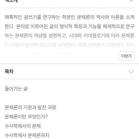
책소개
매혹적인 글쓰기를 연구하는 학문인 문체론의 역사와 이론을 소개
한다. 문자로 이루어진 글의 형식적 특징과 기능을 체계적으로 연구
하는 문체론의 개념을 설명하고, 시대와 이데올로기에 따라 문체론
이 어떻게 발전해 왔는지를 보여준다. 또한 문체론의 대표적인 학자
들과 그들의 이론의 핵심을 간추렸다.
더보기
목차
목차 보이기/감추기
들어가는 글
문체론의 기원과 발전 과정
문체론이란 무엇인가?
수사학에서의 문체
수사학에서 문체론까지