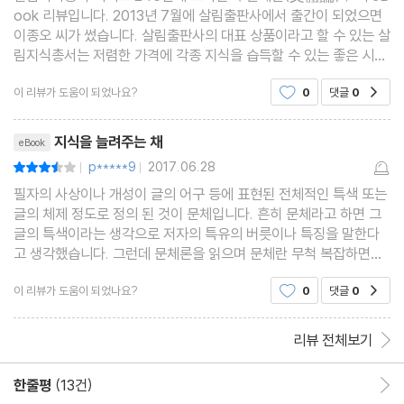
ook 리뷰입니다. 2013년 7월에 살림출판사에서 출간이 되었으면
이종오 씨가 썼습니다. 살림출판사의 대표 상품이라고 할 수 있는 살
림지식총서는 저렴한 가격에 각종 지식을 습득할 수 있는 좋은 시리
즈입니다. 그래서 가끔 이렇게 관심이 있는 분야의 책을 구매하곤 합
이 리뷰가 도움이 되었나요?
0
댓글
0
공감
니다. ＜문체론(文體論)＞은 쓰기에 관심이 많은 저에
리뷰제목
지식을 늘려주는 채
eBook
p*****9
2017.06.28
평점7점
|
|
필자의 사상이나 개성이 글의 어구 등에 표현된 전체적인 특색 또는
글의 체제 정도로 정의 된 것이 문체입니다. 흔히 문체라고 하면 그
글의 특색이라는 생각으로 저자의 특유의 버릇이나 특징을 말한다
고 생각했습니다. 그런데 문체론을 읽으며 문체란 무척 복잡하면서
도 이론이 있는 하나의 학문이다 라는 생각을 하게 되었습니다.문체
이 리뷰가 도움이 되었나요?
0
댓글
0
공감
를 이론화 한다는 것 자체가 무척 이색적인 학문
리뷰 전체보기
한줄평
(13건)
한줄평 이동