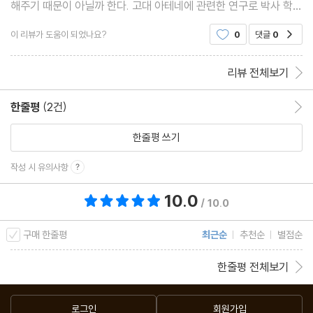
해주기 때문이 아닐까 한다. 고대 아테네에 관련한 연구로 박사 학위
를 받은 저자, 최자영이 이 책을 쓴 이유 중 하나는 바로 그것 때문이
이 리뷰가 도움이 되었나요?
0
댓글
0
공감
리라 짐작한다. 고대에 관련한 역사서는 이
리뷰 전체보기
한줄평
(2건)
한줄평 이동
한줄평 쓰기
작성 시 유의사항
10.0
총 평점 10.0점
/ 10.0
구매 한줄평
최근순
추천순
별점순
한줄평 전체보기
로그인
회원가입