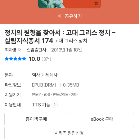
공유하기
정치의 원형을 찾아서 : 고대 그리스 정치 -
살림지식총서 174
고대 그리스 정치
최자영
저
살림출판사
2013년 1월 18일
10.0
리뷰 총점
(3건)
분야
역사
>
세계사
파일정보
EPUB(DRM)
0.35MB
지원기기
윈도우
iOS
안드로이드
기타
이용안내
TTS 가능
종이책 구매
eBook 구매
시리즈 알림신청