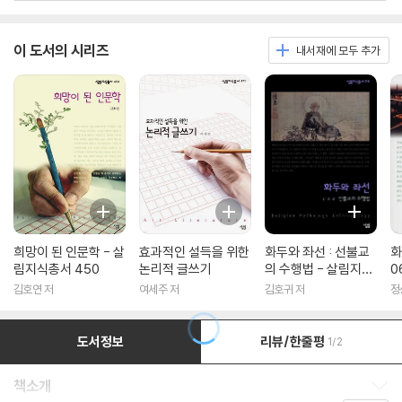
이 도서의 시리즈
내서재에 모두 추가
희망이 된 인문학 - 살
효과적인 설득을 위한
화두와 좌선 : 선불교
화
림지식총서 450
논리적 글쓰기
의 수행법 - 살림지식
0
총서 316
김호연 저
여세주 저
김호귀 저
정
도서정보
리뷰/한줄평
1/2
책소개
책소개 보이기/감추기