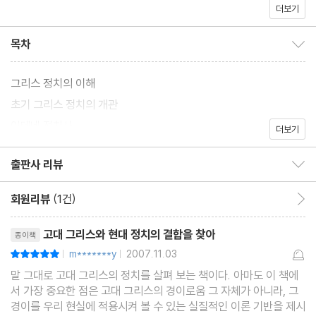
더보기
목차
목차 보이기/감추기
그리스 정치의 이해
초기 그리스 정치의 개관
아테네 정치사
더보기
출판사 리뷰
출판사 리뷰 보이기/감추기
회원리뷰
(1건)
회원리뷰 이동
리뷰제목
고대 그리스와 현대 정치의 결합을 찾아
종이책
m*******y
2007.11.03
평점10점
|
|
말 그대로 고대 그리스의 정치를 살펴 보는 책이다. 아마도 이 책에
서 가장 중요한 점은 고대 그리스의 경이로움 그 자체가 아니라, 그
경이를 우리 현실에 적용시켜 볼 수 있는 실질적인 이론 기반을 제시