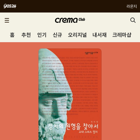
라운지
홈
추천
인기
신규
오리지널
내서재
크레마샵