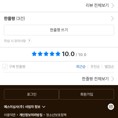
리뷰 전체보기
한줄평
(3건)
한줄평 이동
한줄평 쓰기
작성 시 유의사항
10.0
총 평점 10.0점
/ 10.0
구매 한줄평
최근순
추천순
별점순
한줄평 전체보기
로그인
회원가입
예스이십사(주) 사업자 정보
이용약관
개인정보처리방침
청소년보호정책