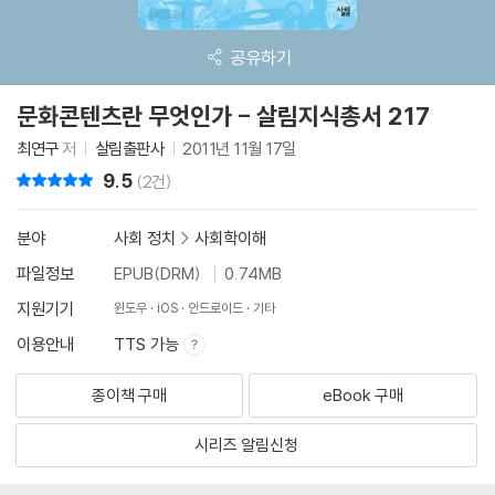
공유하기
문화콘텐츠란 무엇인가 - 살림지식총서 217
최연구
저
살림출판사
2011년 11월 17일
9.5
리뷰 총점
(2건)
분야
사회 정치
>
사회학이해
파일정보
EPUB(DRM)
0.74MB
지원기기
윈도우
iOS
안드로이드
기타
이용안내
TTS 가능
종이책 구매
eBook 구매
시리즈 알림신청