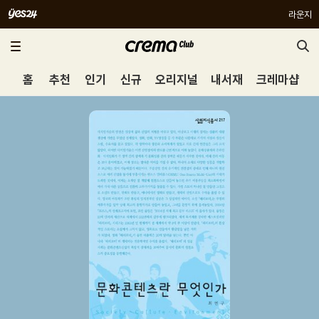
라운지
홈
추천
인기
신규
오리지널
내서재
크레마샵