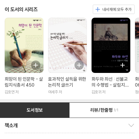
이 도서의 시리즈
내서재에 모두 추가
희망이 된 인문학 - 살
효과적인 설득을 위한
화두와 좌선 : 선불교
화
림지식총서 450
논리적 글쓰기
의 수행법 - 살림지식
0
총서 316
김호연 저
여세주 저
김호귀 저
정
도서정보
리뷰/한줄평
1/1
책소개
책소개 보이기/감추기