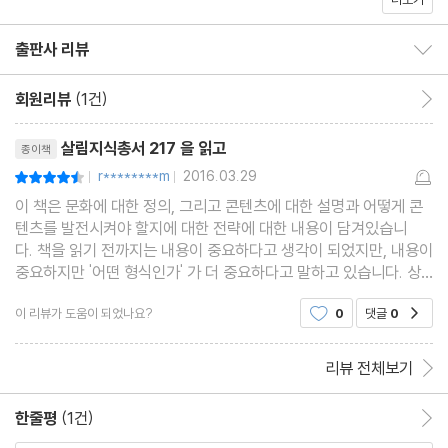
국의 주력산업이 되기를 원하는 바람을 이 책에 담고 있다.
출판사 리뷰
출판사 리뷰 보이기/감추기
회원리뷰
(1건)
회원리뷰 이동
리뷰제목
살림지식총서 217 을 읽고
종이책
r********m
2016.03.29
평점9점
|
|
이 책은 문화에 대한 정의, 그리고 콘텐츠에 대한 설명과 어떻게 콘
텐츠를 발전시켜야 할지에 대한 전략에 대한 내용이 담겨있습니
다. 책을 읽기 전까지는 내용이 중요하다고 생각이 되었지만, 내용이
중요하지만 '어떤 형식인가' 가 더 중요하다고 말하고 있습니다. 상
당히 공감이 가는 사항이었습니다. 이유를 보니 더 고개가 끄덕여졌
이 리뷰가 도움이 되었나요?
0
댓글
0
공감
습니다. 형식이 달라지면 그 내용을 수용하는 것도
리뷰 전체보기
한줄평
(1건)
한줄평 이동