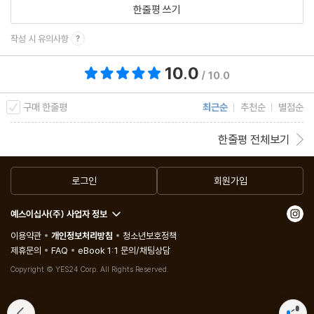
한줄평 쓰기
작성 시 유의사항
10.0
총 평점 10.0점
/ 10.0
구매 한줄평
최근순
추천순
별점순
한줄평 전체보기
로그인
회원가입
예스이십사(주) 사업자 정보
이용약관
개인정보처리방침
청소년보호정책
제휴문의
FAQ
eBook 1:1 문의/채팅상담
Copyright © YES24 Corp. All Rights Reserved.