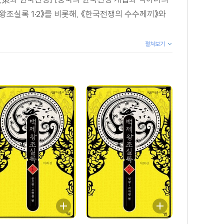
조실록 1·2》를 비롯해, 《한국전쟁의 수수께끼》와
펼쳐보기