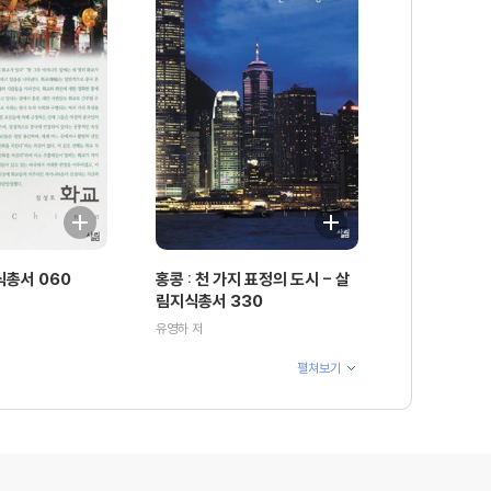
식총서 060
홍콩 : 천 가지 표정의 도시 - 살
림지식총서 330
유영하 저
펼쳐보기