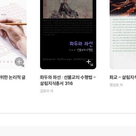
위한 논리적 글
화두와 좌선 : 선불교의 수행법 -
화교 - 살림지
살림지식총서 316
정성호 저
김호귀 저