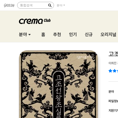
통합검색
분야
분야
홈
추천
인기
신규
오리지널
고조
이희진
분야
파일정
지원기