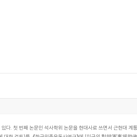
고 있다. 첫 번째 논문인 석사학위 논문을 현대사로 쓰면서 근현대 계
정에 대한 검토]를, 《한국민족운동사연구》에 [미국의 對韓軍事援助