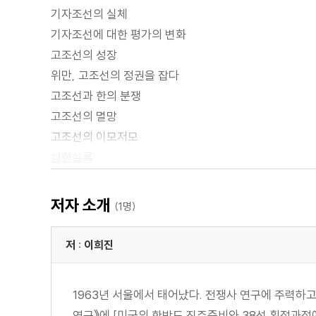
기자조선의 실체
기자조선에 대한 평가의 변화
고조선의 성장
위만, 고조선의 정권을 잡다
고조선과 한의 분쟁
고조선의 멸망
고조선의 이모저모
삼한실록
부여실록
옥저실록
저자 소개
(1명)
동예실록
읍루실록
저 : 이희진
두막루실록
1963년 서울에서 태어났다. 전쟁사 연구에 주력하
연구》에 [미국의 한반도 진주준비와 38선 획정과