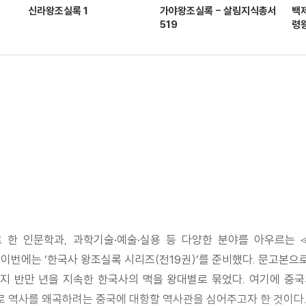
신라왕조실록 1
가야왕조실록 - 살림지식총서
백제
519
령왕
로 한 인문학과, 과학기술·예술·실용 등 다양한 분야를 아우르는
이번에는 ‘한국사 왕조실록 시리즈(전19권)’를 준비했다. 문고본으
 반만 년을 지속한 한국사의 맥을 왕대별로 묶었다. 여기에 중국
 역사를 왜곡하려는 중국에 대항할 역사관을 심어주고자 한 것이다