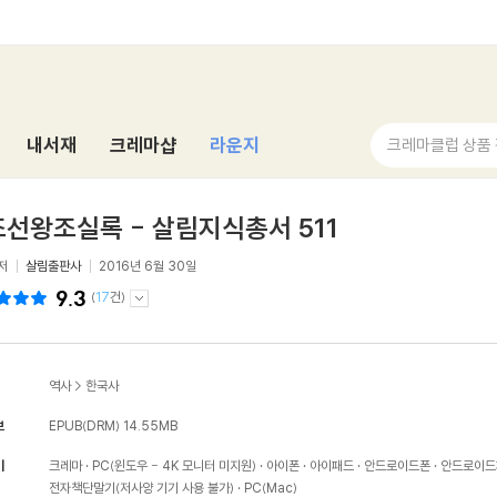
내서재
크레마샵
라운지
크레마클럽 상품
선왕조실록 - 살림지식총서 511
저
살림출판사
2016년 6월 30일
9.3
(
17
건)
역사
>
한국사
보
EPUB(DRM)
14.55MB
기
크레마
PC(윈도우 - 4K 모니터 미지원)
아이폰
아이패드
안드로이드폰
안드로이드
전자책단말기(저사양 기기 사용 불가)
PC(Mac)