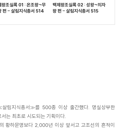
왕조실록 01 : 온조왕~무
백제왕조실록 02 : 성왕~의자
 편 - 살림지식총서 514
왕 편 - 살림지식총서 515
 ≪살림지식총서≫를 500종 이상 출간했다. 명실상부한
로서는 최초로 시도되는 기획이다.
의 황하문명보다 2,000년 이상 앞서고 고조선의 흔적이
.