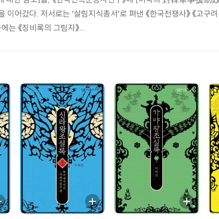
 이어갔다. 저서로는 ‘살림지식총서’로 펴낸 《한국전쟁사》 《고구려왕
근에는 《징비록의 그림자》...