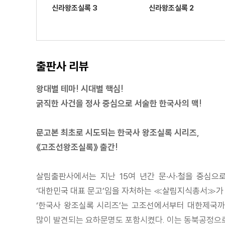
신라왕조실록 3
신라왕조실록 2
출판사 리뷰
왕대별 테마! 시대별 핵심!
굵직한 사건을 정사 중심으로 서술한 한국사의 맥!
문고본 최초로 시도되는 한국사 왕조실록 시리즈,
《고조선왕조실록》 출간!
살림출판사에서는 지난 15여 년간 문·사·철을 중심으
‘대한민국 대표 문고’임을 자처하는 ≪살림지식총서≫가 
‘한국사 왕조실록 시리즈’는 고조선에서부터 대한제국까지
많이 발견되는 요하문명도 포함시켰다. 이는 동북공정으로