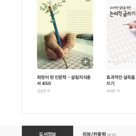
희망이 된 인문학 - 살림지식총
효과적인 설득을 
서 450
쓰기
김호연 저
여세주 저
고조선왕조실록 - 살림지식총서 511
도서정보
리뷰/한줄평
(4/
13
)