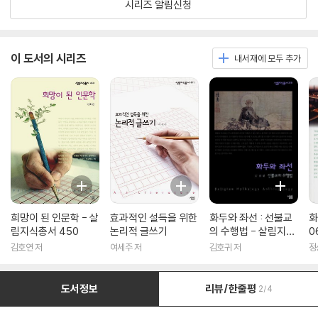
시리즈 알림신청
이 도서의 시리즈
내서재에 모두 추가
희망이 된 인문학 - 살
효과적인 설득을 위한
화두와 좌선 : 선불교
화
림지식총서 450
논리적 글쓰기
의 수행법 - 살림지식
0
총서 316
김호연 저
여세주 저
김호귀 저
정
도서정보
리뷰/한줄평
2/4