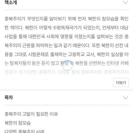
책소개
책소개 보이기/감추기
종북주의가 무엇인지를 알아보기 위해 먼저 북한의 참모습을 확인
한 책이다. 북한이 어떻게 수령독재국가가 되었는지, 언제부터 대남
사업을 통해 대한민국 사회에 영향을 끼쳤는지를 살펴보는 것은 종
북주의의 근원을 파악하는 일과 같기 때문이다. 또한 북한의 선전 내
용을 그대로 시험문제로 출제하는 고등학교 교사, 북한의 실상을 아
는 탈북자들의 말은 듣지 않고 환상 속 북한을 선전하는 인터넷 카페
운영자 등 다양한 종북주의 사례를 통해 종북주의와 종북주의자의
진실을 낱낱이 고발한다
더보기
목차
목차 보이기/감추기
종북주의 고발이 필요한 이유
북한의 참모습
다양한 종북주의 사례