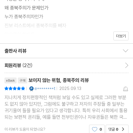
왜 종북주의가 문제인가
누가 종북주의자인가
진보 리스트에서 종북주의를 빼자
앞으로의 한반도
더보기
출판사 리뷰
출판사 리뷰 보이기/감추기
회원리뷰
(2건)
회원리뷰 이동
리뷰제목
보이지 않는 위협, 종북주의 리뷰
eBook
구매
YES마니아 : 플래티넘
e********t
2025.09.13
평점10점
|
|
지나치게 정치편향적인 책처럼 보일 수도 있고 실제로 그러한 부분
도 없지 않아 있지만, 그럼에도 불구하고 저자의 주장들 중 일부는
귀기울여 들을 필요가 있다고 생각합니다. 특히 우리 사회에서 통용
되는 보편적 권리들, 예를 들면 천부인권이나 자유권들은 북한 국민
들에게도 똑같이 적용되어야 하고 그러한 권리들을 인정하지 않는
이 리뷰가 도움이 되었나요?
0
댓글
0
공감
북한 정권에 대해서는 비판 해야된다고 생각합니