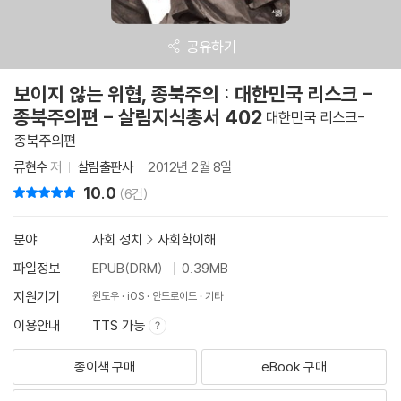
공유하기
보이지 않는 위협, 종북주의 : 대한민국 리스크 -
종북주의편 - 살림지식총서 402
대한민국 리스크-
종북주의편
류현수
저
살림출판사
2012년 2월 8일
10.0
리뷰 총점
(6건)
분야
사회 정치
>
사회학이해
파일정보
EPUB(DRM)
0.39MB
지원기기
윈도우
iOS
안드로이드
기타
이용안내
TTS 가능
종이책 구매
eBook 구매