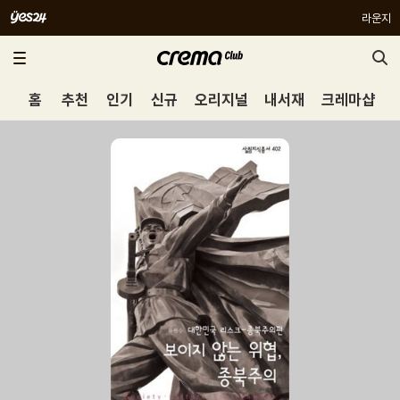
라운지
홈
추천
인기
신규
오리지널
내서재
크레마샵