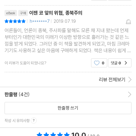
리뷰제목
이젠 코 앞의 위협, 종북주의
eBook
구매
h*******7
2019.07.19
평점10점
|
|
어른들이, 언론이 종북, 주사파를 말해도 모른 채 지내 왔는데 언제
부터인가 대한민국의 미래가 이상한 방향으로 흘러가는 것 같은 느
낌을 받게 되었다. 그러던 중 이 책을 발견하게 되었고, 마침 크레마
기기도 사용하고 싶은 마음에 구매하게 되었다. 책은 내용이 쉽게 읽
히고 무엇보다 쪽수가 많지 않은 만큼 압축적으로 종북주의에 대해
이 리뷰가 도움이 되었나요?
0
댓글
0
공감
정보를 제공해 쉽게 읽을 수 있었다. 그러나
리뷰 전체보기
한줄평
(4건)
한줄평 이동
한줄평 쓰기
작성 시 유의사항
10.0
총 평점 10.0점