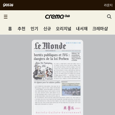
라운지
홈
추천
인기
신규
오리지널
내서재
크레마샵