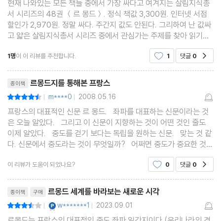
현재 나와있는 모든 책들 중에서 가장 싸다고 여겨지는 살림지식총
서 시리즈의 48권 ＜르 몽드＞. 정식 책값 3,300원. 인터넷 서점
할인가 2,970원. 정말 싸다. 주간지 값도 안된다. 그리하여 난 값싸
고 얇은 살림지식총서 시리즈 중에서 관심가는 주제를 찾아 읽기를
즐긴다. 책세상문고 시리즈도 마찬가지. 이런 작고 깜찍한 책들을 좋
1명
이 이 리뷰를 추천합니다.
1
댓글
0
공감
아한다. ＜르 몽드＞는 프랑스의 대표적인
리뷰제목
르몽드지를 통해본 프랑스
종이책
m****0
2008.05.16
평점9점
|
|
프랑스의 대표적인 신문 르 몽드. 좌파를 대표하는 신문이라는 것
은 오늘 알았다. 그리고 이 신문이 지향하는 것이 어떤 것인 줄도
이제 알았다. 중도를 걷기 보다는 독립을 원하는 신문. 맞는 것 같
다. 신문에서 중도라는 것이 무엇일까? 어쩌면 중도가 중요한 것이
아니라 자신들이 주장하는 것을 관철할 수 있는, 그리고 그 어떤 것
이 리뷰가 도움이 되었나요?
0
댓글
0
공감
에 굴하지 않고 자신들
리뷰제목
르몽드 세계를 바라보는 새로운 시각
종이책
구매
YES마니아 : 플래티넘
w*******1
2023.09.01
평점7점
|
|
르몽드는 프랑스의 대표적인 중도.좌파 일간지이다 (우리나라의 경