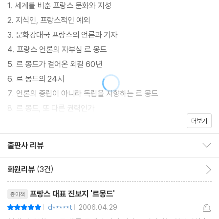
1. 세계를 비춘 프랑스 문화와 지성
2. 지식인, 프랑스적인 예외
3. 문화강대국 프랑스의 언론과 기자
4. 프랑스 언론의 자부심 르 몽드
5. 르 몽드가 걸어온 외길 60년
6. 르 몽드의 24시
7. 언론의 중립이 아니라 독립을 지향하는 르 몽드
8. 르 몽드, 또 다른 권력인가
더보기
9. 또 다른 세계를 보여주는 르 몽드 디플로마티크
10. 프랑스의 지성과 문화를 지탱하는 언론의 힘
출판사 리뷰
출판사 리뷰 보이기/감추기
회원리뷰
(3건)
회원리뷰 이동
리뷰제목
프랑스 대표 진보지 '르몽드'
종이책
d*****t
2006.04.29
평점10점
|
|