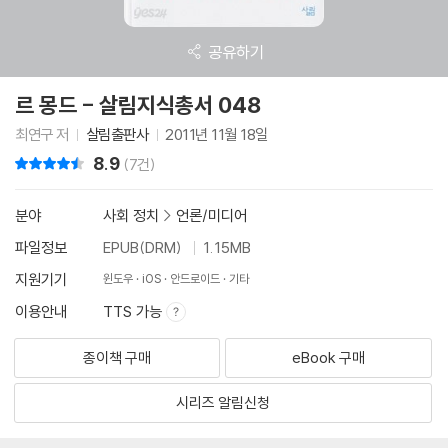
공유하기
르 몽드 - 살림지식총서 048
최연구 저
살림출판사
2011년 11월 18일
8.9
리뷰 총점
(7건)
분야
사회 정치
>
언론/미디어
파일정보
EPUB(DRM)
1.15MB
지원기기
윈도우
iOS
안드로이드
기타
이용안내
TTS 가능
종이책 구매
eBook 구매
시리즈 알림신청