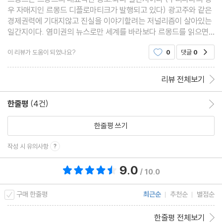
우 자매지인 르몽드 디플로마티크가 발행되고 있다) 광고주와 같은
경제권력에 기대지않고 진실을 이야기할려는 저널리즘이 살아있는
일간지이다. 염미권의 뉴스로만 세계를 바라보다 르몽드를 읽으면
새로운 시각과 정답이 없음에 적지않게 놀랄것이다 (실제 몽드는 프
이 리뷰가 도움이 되었나요?
0
댓글
0
공감
랑스어로 세계라는 뜻이다) 일간지는 힘들겠지만 월
리뷰 전체보기
한줄평
(4건)
한줄평 이동
한줄평 쓰기
작성 시 유의사항
9.0
총 평점 9.0점
/ 10.0
구매 한줄평
최근순
추천순
별점순
한줄평 전체보기