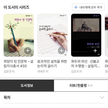
이 도서의 시리즈
내서재에 모두 추가
희망이 된 인문학 - 살
효과적인 설득을 위한
화두와 좌선 : 선불교
화
림지식총서 450
논리적 글쓰기
의 수행법 - 살림지식
0
총서 316
김호연 저
여세주 저
김호귀 저
정
도서정보
리뷰/한줄평
3/4
목차
목차 보이기/감추기