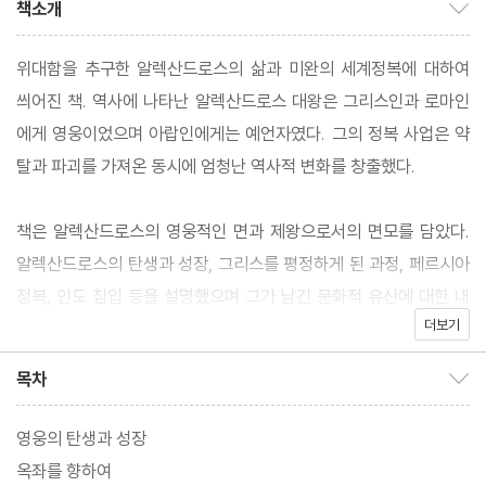
책소개
책소개 보이기/감추기
위대함을 추구한 알렉산드로스의 삶과 미완의 세계정복에 대하여
씌어진 책. 역사에 나타난 알렉산드로스 대왕은 그리스인과 로마인
에게 영웅이었으며 아랍인에게는 예언자였다. 그의 정복 사업은 약
탈과 파괴를 가져온 동시에 엄청난 역사적 변화를 창출했다.
책은 알렉산드로스의 영웅적인 면과 제왕으로서의 면모를 담았다.
알렉산드로스의 탄생과 성장, 그리스를 평정하게 된 과정, 페르시아
정복, 인도 침입 등을 설명했으며 그가 남긴 문화적 유산에 대한 내
더보기
용을 담았다. 또한 유럽과 근동문화의 토대가 된 헬레니즘과 그리스
문화에 대해서도 소개했다.
목차
목차 보이기/감추기
영웅의 탄생과 성장
옥좌를 향하여