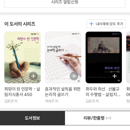
시리즈 알림신청
이 도서의 시리즈
내서재에 모두 추가
희망이 된 인문학 - 살
효과적인 설득을 위한
화두와 좌선 : 선불교
화
림지식총서 450
논리적 글쓰기
의 수행법 - 살림지식
0
총서 316
김호연 저
여세주 저
김호귀 저
정
도서정보
리뷰/한줄평
4/6