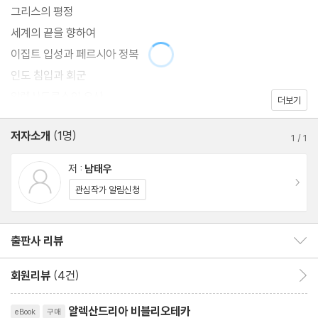
그리스의 평정
세계의 끝을 향하여
이집트 입성과 페르시아 정복
인도 침입과 회군
알렉산드로스의 유산
더보기
저자소개
(1명)
1
/
1
저 :
남태우
이동
관심작가 알림신청
출판사 리뷰
출판사 리뷰 보이기/감추기
회원리뷰
(4건)
회원리뷰 이동
리뷰제목
알렉산드리아 비블리오테카
eBook
구매