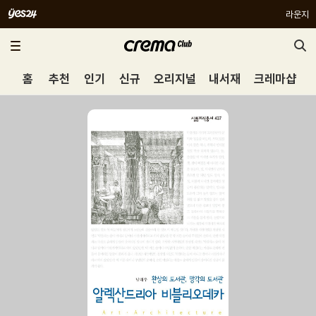
라운지
홈
추천
인기
신규
오리지널
내서재
크레마샵