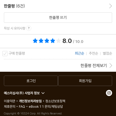
한줄평
(6건)
한줄평 이동
한줄평 쓰기
작성 시 유의사항
8.0
총 평점 8.0점
/ 10.0
구매 한줄평
최근순
추천순
별점순
한줄평 전체보기
로그인
회원가입
예스이십사(주) 사업자 정보
이용약관
개인정보처리방침
청소년보호정책
제휴문의
FAQ
eBook 1:1 문의/채팅상담
Copyright © YES24 Corp. All Rights Reserved.