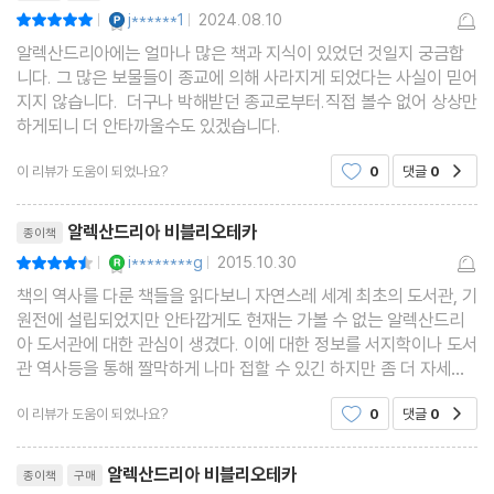
YES마니아 : 플래티넘
j******1
2024.08.10
평점10점
|
|
알렉산드리아에는 얼마나 많은 책과 지식이 있었던 것일지 궁금합
니다. 그 많은 보물들이 종교에 의해 사라지게 되었다는 사실이 믿어
지지 않습니다. 더구나 박해받던 종교로부터.직접 볼수 없어 상상만
하게되니 더 안타까울수도 있겠습니다.
이 리뷰가 도움이 되었나요?
0
댓글
0
공감
리뷰제목
알렉산드리아 비블리오테카
종이책
YES마니아 : 로얄
i********g
2015.10.30
평점9점
|
|
책의 역사를 다룬 책들을 읽다보니 자연스레 세계 최초의 도서관, 기
원전에 설립되었지만 안타깝게도 현재는 가볼 수 없는 알렉산드리
아 도서관에 대한 관심이 생겼다. 이에 대한 정보를 서지학이나 도서
관 역사등을 통해 짤막하게 나마 접할 수 있긴 하지만 좀 더 자세한
내용이 궁금하다면 책 [알렉산드리아 비블리오테카]를 읽어보면 된
이 리뷰가 도움이 되었나요?
0
댓글
0
공감
다. 알렉산드리아 도서관의 특징을 살펴보면 우
리뷰제목
알렉산드리아 비블리오테카
종이책
구매