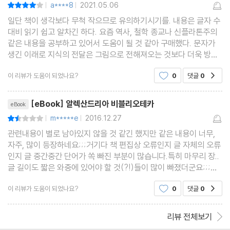
a****8
2021.05.06
평점8점
|
|
일단 책이 생각보다 무척 작으므로 유의하기시기를. 내용은 글자 수
대비 읽기 쉽고 알차긴 하다. 요즘 역사, 철학 종교나 신플라톤주의
같은 내용을 공부하고 있어서 도움이 될 것 같아 구매했다. 문자가
생긴 이래로 지식의 전달은 그림으로 전해져오는 것보다 더욱 방대
한 양으로 이루어질 수 있게 됐다. 역사를 거쳐오면서 문자는 글이
이 리뷰가 도움이 되었나요?
0
댓글
0
공감
되고, 문서가 되고, 책이 되어왔다. 최초의 도
리뷰제목
[eBook] 알렉산드리아 비블리오테카
eBook
m*****e
2016.12.27
평점3점
|
|
관련내용이 별로 남아있지 않을 것 같긴 했지만 같은 내용이 너무,
자주, 많이 등장하네요;;;거기다 책 편집상 오류인지 글 자체의 오류
인지 글 중간중간 단어가 쏙 빠진 부분이 많습니다.특히 마무리 장..
글 길이도 짧은 와중에 있어야 할 것(?!)들이 많이 빠졌더군요;;;
또... 중간중간 글이 너무 번역투라 읽기 힘드네요;;;;;내용은 제법
이 리뷰가 도움이 되었나요?
0
댓글
0
공감
흥미로운데.. 안타깝다는...
리뷰 전체보기