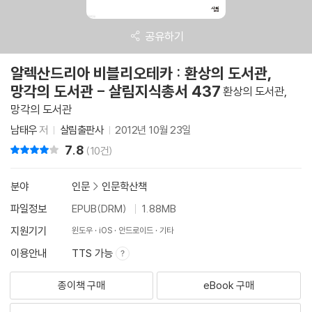
공유하기
알렉산드리아 비블리오테카 : 환상의 도서관,
망각의 도서관 - 살림지식총서 437
환상의 도서관,
망각의 도서관
남태우
저
살림출판사
2012년 10월 23일
7.8
리뷰 총점
(10건)
분야
인문
>
인문학산책
파일정보
EPUB(DRM)
1.88MB
지원기기
윈도우
iOS
안드로이드
기타
이용안내
TTS 가능
종이책 구매
eBook 구매