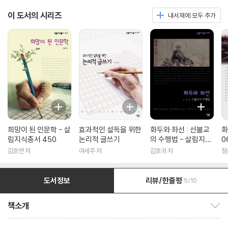
이 도서의 시리즈
내서재에 모두 추가
희망이 된 인문학 - 살
효과적인 설득을 위한
화두와 좌선 : 선불교
화
림지식총서 450
논리적 글쓰기
의 수행법 - 살림지식
0
총서 316
김호연 저
여세주 저
김호귀 저
정
도서정보
리뷰/한줄평
5/10
책소개
책소개 보이기/감추기