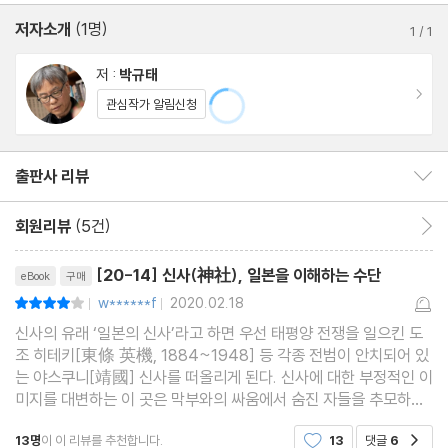
저자소개
(1명)
1
/
1
저 :
박규태
이동
관심작가 알림신청
출판사 리뷰
출판사 리뷰 보이기/감추기
회원리뷰
(5건)
회원리뷰 이동
리뷰제목
[20-14] 신사(神社), 일본을 이해하는 수단
eBook
구매
w******f
2020.02.18
평점8점
|
|
신사의 유래 ‘일본의 신사’라고 하면 우선 태평양 전쟁을 일으킨 도
조 히테키[東條 英機, 1884~1948] 등 각종 전범이 안치되어 있
는 야스쿠니[靖國] 신사를 떠올리게 된다. 신사에 대한 부정적인 이
미지를 대변하는 이 곳은 막부와의 싸움에서 숨진 자들을 추모하기
위해 1869년[메이지 2년] 설립한 도쿄 쇼콘자[東京 招魂社]를
13명
이 이 리뷰를 추천합니다.
13
댓글
6
공감
전신(前身)으로 하고 있다. 하지만 모든 신사가 다 이런