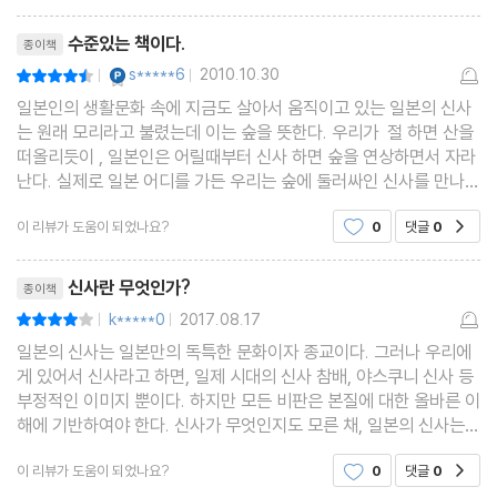
리뷰제목
수준있는 책이다.
종이책
YES마니아 : 플래티넘
s*****6
2010.10.30
평점9점
|
|
일본인의 생활문화 속에 지금도 살아서 움직이고 있는 일본의 신사
는 원래 모리라고 불렸는데 이는 숲을 뜻한다. 우리가 절 하면 산을
떠올리듯이 , 일본인은 어릴때부터 신사 하면 숲을 연상하면서 자라
난다. 실제로 일본 어디를 가든 우리는 숲에 둘러싸인 신사를 만나게
된다. 우리는 신사 하면 으레 식민지시대에 강요받았던 신사 참배를
이 리뷰가 도움이 되었나요?
0
댓글
0
공감
떠올리기 십상이다. 이는 역사의 교훈을 반
리뷰제목
신사란 무엇인가?
종이책
k*****0
2017.08.17
평점8점
|
|
일본의 신사는 일본만의 독특한 문화이자 종교이다. 그러나 우리에
게 있어서 신사라고 하면, 일제 시대의 신사 참배, 야스쿠니 신사 등
부정적인 이미지 뿐이다. 하지만 모든 비판은 본질에 대한 올바른 이
해에 기반하여야 한다. 신사가 무엇인지도 모른 채, 일본의 신사는
무조건 나쁘다는 식으로는 발전적인 한일 관계를 맺을 수 없다. 이
이 리뷰가 도움이 되었나요?
0
댓글
0
공감
책에서는 신사란 무엇인가부터 대표적 신사인