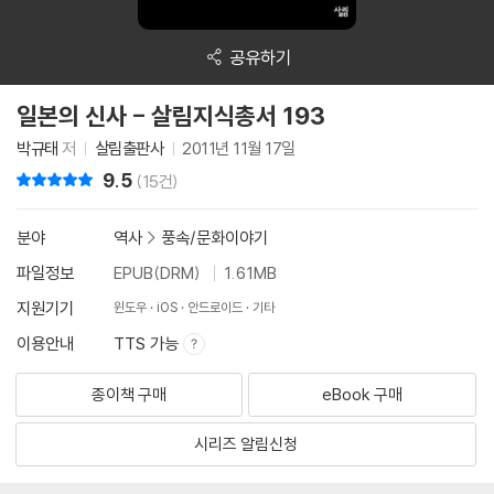
공유하기
일본의 신사 - 살림지식총서 193
박규태
저
살림출판사
2011년 11월 17일
9.5
리뷰 총점
(15건)
분야
역사
>
풍속/문화이야기
파일정보
EPUB(DRM)
1.61MB
지원기기
윈도우
iOS
안드로이드
기타
이용안내
TTS 가능
종이책 구매
eBook 구매
시리즈 알림신청