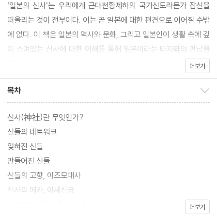
‘일본의 신사’는 우리에게 근대천황제하의 국가신도라든가 잡신을
떠올리는 것이 전부이다. 이는 곧 일본에 대한 편견으로 이어질 수밖
에 없다. 이 책은 일본의 역사와 문화, 그리고 일본인이 생활 속에 깊
이 스며있는 신사에 대한 이해를 통해 일본이라는 타자와의 만남을
준비하고 있다.
더보기
목차
목차 보이기/감추기
신사(神社)란 무엇인가?
신들의 네트워크
잊혀진 신들
만들어진 신들
신들의 고향, 이즈모대사
신사의 메카, 이세신궁
일본신화의 무대를 찾아서
더보기