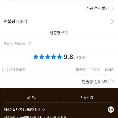
리뷰 전체보기
한줄평
(10건)
한줄평 이동
한줄평 쓰기
작성 시 유의사항
9.8
총 평점 9.8점
/ 10.0
구매 한줄평
최근순
추천순
별점순
한줄평 전체보기
로그인
회원가입
예스이십사(주) 사업자 정보
이용약관
개인정보처리방침
청소년보호정책