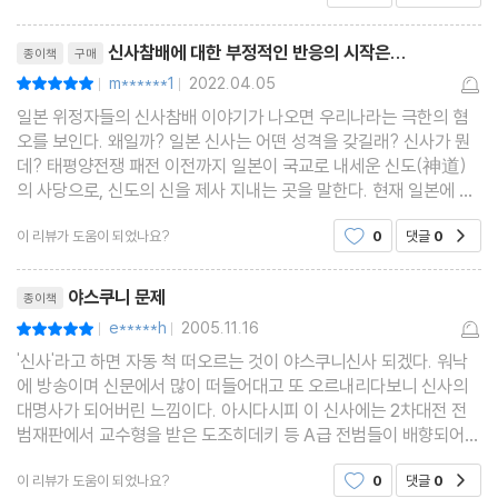
리뷰제목
신사참배에 대한 부정적인 반응의 시작은...
종이책
구매
m******1
2022.04.05
평점10점
|
|
일본 위정자들의 신사참배 이야기가 나오면 우리나라는 극한의 혐
오를 보인다. 왜일까? 일본 신사는 어떤 성격을 갖길래? 신사가 뭔
데? 태평양전쟁 패전 이전까지 일본이 국교로 내세운 신도(神道)
의 사당으로, 신도의 신을 제사 지내는 곳을 말한다. 현재 일본에 산
재한 신사는 전설의 인물 또는 신격화된 실존 인물에게 제사를 지내
이 리뷰가 도움이 되었나요?
0
댓글
0
공감
는 곳이 있고, 누구를 내세우는지 불분명한 곳도
리뷰제목
야스쿠니 문제
종이책
e*****h
2005.11.16
평점10점
|
|
'신사'라고 하면 자동 척 떠오르는 것이 야스쿠니신사 되겠다. 워낙
에 방송이며 신문에서 많이 떠들어대고 또 오르내리다보니 신사의
대명사가 되어버린 느낌이다. 아시다시피 이 신사에는 2차대전 전
범재판에서 교수형을 받은 도조히데키 등 A급 전범들이 배향되어
있고, 일본국의 총리대신이 야스쿠니에 참배하는 것을 두고 중국, 한
이 리뷰가 도움이 되었나요?
0
댓글
0
공감
국, 대만 등 2차대전 피해국들은 군국주의의 부활이