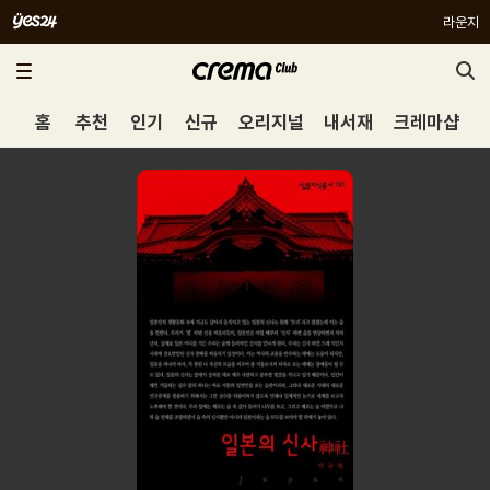
라운지
홈
추천
인기
신규
오리지널
내서재
크레마샵