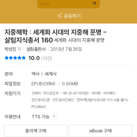
공유하기
지중해학 : 세계화 시대의 지중해 문명 -
살림지식총서 160
세계화 시대의 지중해 문명
박상진
저
살림출판사
2013년 7월 26일
10.0
리뷰 총점
(13건)
분야
역사
>
세계사
파일정보
EPUB(DRM)
0.60MB
지원기기
크레마
PC(윈도우 - 4K 모니터 미지원)
아이폰
아이패드
안드로이드폰
안드로이드패드
전자책단말기(저사양 기기 사용 불가)
PC(Mac)
이용안내
TTS 가능
종이책 구매
eBook 구매