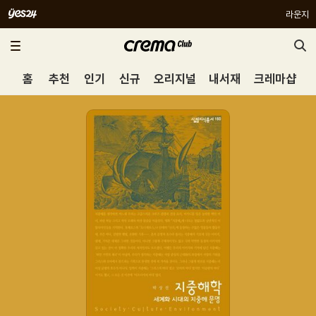
라운지
홈
추천
인기
신규
오리지널
내서재
크레마샵