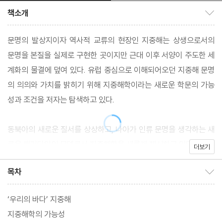
책소개
책소개 보이기/감추기
문명의 발상지이자 역사적 교류의 현장인 지중해는 상생으로서의
문명을 본질을 실제로 구현한 곳이지만 근대 이후 서양이 주도한 세
계화의 물결에 덮여 있다. 유럽 중심으로 이해되어오던 지중해 문명
의 의의와 가치를 밝히기 위해 지중해학이라는 새로운 학문의 가능
성과 조건을 저자는 탐색하고 있다.
동북아의 새로운 질서를 상상하고, 나아가 인류 문명을 생각하는 새
로운 패러다임의 모델로서 지중해학을 새롭게 제시하고 있다.
더보기
목차
목차 보이기/감추기
‘우리의 바다’ 지중해
지중해학의 가능성