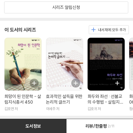
시리즈 알림신청
이 도서의 시리즈
내서재에 모두 추가
희망이 된 인문학 - 살
효과적인 설득을 위한
화두와 좌선 : 선불교
화
림지식총서 450
논리적 글쓰기
의 수행법 - 살림지식
0
총서 316
김호연 저
여세주 저
김호귀 저
정
도서정보
리뷰/한줄평
2/11