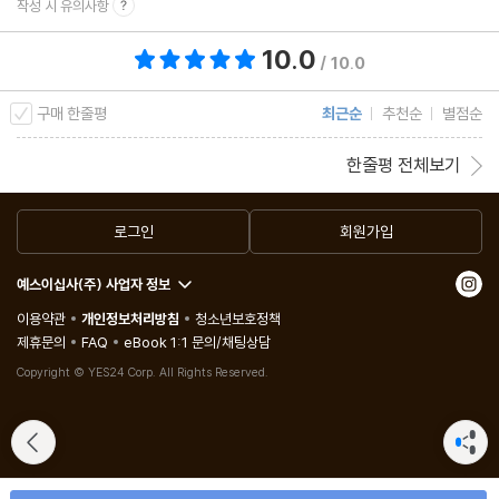
작성 시 유의사항
10.0
총 평점 10.0점
/ 10.0
구매 한줄평
최근순
추천순
별점순
한줄평 전체보기
로그인
회원가입
예스이십사(주) 사업자 정보
이용약관
개인정보처리방침
청소년보호정책
제휴문의
FAQ
eBook 1:1 문의/채팅상담
Copyright © YES24 Corp. All Rights Reserved.