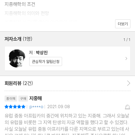
지중해학의 조건
지중해학의 의미와 전망
지중해적 사고(思考)와 앞으로의 과제
더보기
저자소개
(1명)
1
/
1
저 :
박상진
이동
관심작가 알림신청
회원리뷰
(2건)
회원리뷰 이동
리뷰제목
지중해
종이책
구매
p****o
2021.09.08
평점10점
|
|
유럽 중동 아프립카의 중간에 위치하고 있는 지중해. 그래서 오늘날
의 유럽을 비롯한 그 지역 탄생의 자궁 역할을 했다고 할 수 있겠다.
사실 오늘날 유럽 중동 아프리카를 다른 지역으로 부르고 있는데 사