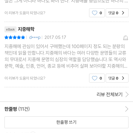
실은 그게 아니라 하나로 봐야 한다. 지중해를 중심으로한 하나의 역
사이다. 대항해가 시작되는 16세기 이후 오늘날에 이르기까지 유럽
이 리뷰가 도움이 되었나요?
0
댓글
0
공감
그중에서도 서유럽이 세계를 리드하고 중심이
리뷰제목
지중해학
eBook
d***p
2017.05.17
평점10점
|
|
지중해에 관심이 있어서 구매했는데 100페이지 정도 되는 분량의
책인데 읽을 만합니다.지중해의 바다는 여러 다양한 문명들의 교류
의 무대로서 지중해 문명의 심장의 역할을 담당했습니다.또 역사와
문학, 예술, 인종, 언어, 종교 등에 비추어 살펴 보아야할 지중해의
모습은 매우 다양할 것입니다.지중해라는 공간에서 이들은 시대마
이 리뷰가 도움이 되었나요?
0
댓글
0
공감
다 펼쳐낸 전체적인 관계망의 날줄과 씨줄을 이루고
리뷰 전체보기
한줄평
(11건)
한줄평 이동
한줄평 쓰기