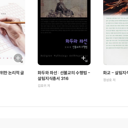
위한 논리적 글
화두와 좌선 : 선불교의 수행법 -
화교 - 살림지
살림지식총서 316
정성호 저
김호귀 저