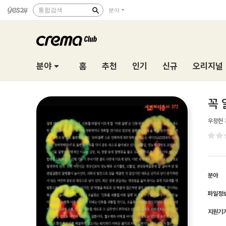
통합검색
분야
분야
홈
추천
인기
신규
오리지널
꼭 
우정헌
분야
파일정
지원기