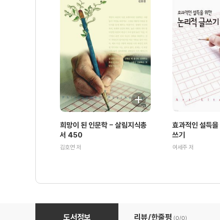
희망이 된 인문학 - 살림지식총
효과적인 설득을 
서 450
쓰기
김호연 저
여세주 저
꼭 알아야 하는 미래 질병 10가지 - 살림지식총서 373
도서정보
리뷰/한줄평
(0/
0
)