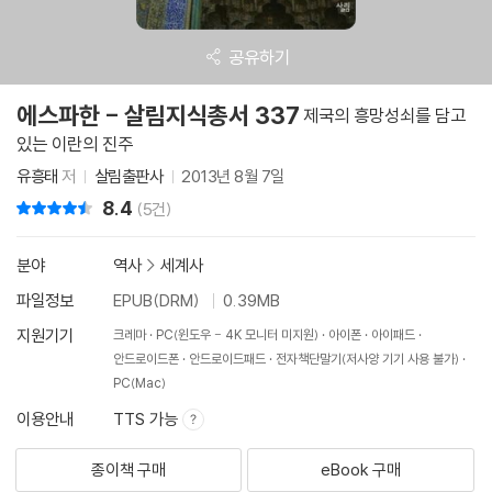
공유하기
에스파한 - 살림지식총서 337
제국의 흥망성쇠를 담고
있는 이란의 진주
유흥태
저
살림출판사
2013년 8월 7일
8.4
리뷰 총점
(5건)
분야
역사
>
세계사
파일정보
EPUB(DRM)
0.39MB
지원기기
크레마
PC(윈도우 - 4K 모니터 미지원)
아이폰
아이패드
안드로이드폰
안드로이드패드
전자책단말기(저사양 기기 사용 불가)
PC(Mac)
이용안내
TTS 가능
종이책 구매
eBook 구매