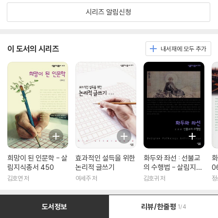
시리즈 알림신청
이 도서의 시리즈
내서재에 모두 추가
희망이 된 인문학 - 살
효과적인 설득을 위한
화두와 좌선 : 선불교
화
림지식총서 450
논리적 글쓰기
의 수행법 - 살림지식
0
총서 316
김호연 저
여세주 저
김호귀 저
정
도서정보
리뷰/한줄평
1/4