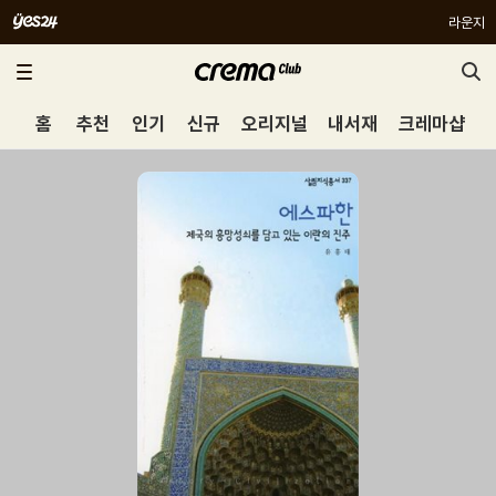
라운지
홈
추천
인기
신규
오리지널
내서재
크레마샵