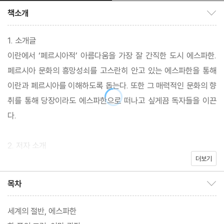
책소개
책소개 보이기/감추기
1. 소개글
이란에서 ‘페르시아적’ 아름다움을 가장 잘 간직한 도시 에스파한.
페르시아 문화의 흥망성쇠를 고스란히 안고 있는 에스파한을 통해
이란과 페르시아를 이해하도록 돕는다. 또한 그 매력적인 문화의 향
취를 통해 당장이라도 에스파한으로 떠나고 싶게끔 독자들을 이끈
다.
2. 저자 소개
더보기
유흥태
현재 이란 에스파한 국립대학교 정치학과에서 박사 과정중이다. 한
목차
목차 보이기/감추기
국외국어대학교 국제지역대학원 중동아프리카학과를 졸업했다. 신
정일치 국가를 표방하는 이란의 정치와
세계의 절반, 에스파한