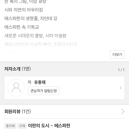
한 폭의 그림, 이맘 광장
시와 자연의 어우러짐
에스파한의 생명줄, 자얀데 강
에스파한 속 기독교
새로운 시대로의 출발, 시아 이슬람
페르시아인의 사상적 뿌리, 조로아스터교
여행을 마치며
더보기
저자소개
(1명)
1
/
1
저 :
유흥태
이동
관심작가 알림신청
회원리뷰
(1건)
회원리뷰 이동
리뷰제목
이란의 도시 - 에스파한
종이책
구매