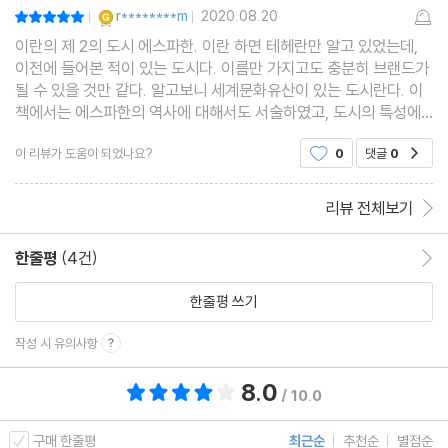
YES마니아 : 골드
r********m
2020.08.20
평점10점
|
|
이란의 제 2의 도시 에스파한. 이란 하면 테헤란만 알고 있었는데,
이전에 들어본 적이 있는 도시다. 이름만 가지고도 충분히 브랜드가
될 수 있을 것만 같다. 알고보니 세계문화유산이 있는 도시란다. 이
책에서는 에스파한의 역사에 대해서도 서술하였고, 도시의 특성에
대해서도 언급하였다. 사파비 왕조, 시아 이슬람의 부흥, 그리고 조
이 리뷰가 도움이 되었나요?
0
댓글
0
공감
로아스터교 와도 연관된 중요한 도시가 이 곳
리뷰 전체보기
한줄평
(4건)
한줄평 이동
한줄평 쓰기
작성 시 유의사항
8.0
총 평점 8.0점
/ 10.0
구매 한줄평
최근순
추천순
별점순