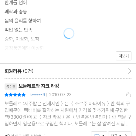
한계를 넘어
쾌락과 충동
몸의 윤리를 향하여
억압 없는 만족
승화, 이상화, 도착
궁정풍연애와 이상화
더보기
사드: 파괴와 창조
도착에서 승화로
회원리뷰
(9건)
회원리뷰 이동
아름다운 안티고네
리뷰제목
사랑의 윤리
보들레르와 자크 라캉
종이책
더 읽으면 좋을 책들
k*****9
2010.07.23
평점10점
|
|
보들레르 :저주받은 천재시인＞은 ＜조르주 바타이유＞란 책의 구
입때문에 택배비를 절약하는 차원에서 가격을 맞추기위해 구입한
책(3300원)이고 ＜자크 라캉＞은 ＜번역은 반역인가＞란 책을 구
입하면서 입문용으로 구입한 책이다. 보들레르는 잘 알려진 시집 ＜
악의 꽃＞의 저자이고 자크 라캉은 프로이드의 뒤를 잇는 정신분석
공감