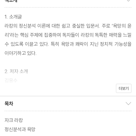
책소개
1. 소개글
라캉의 정신분석 이론에 대한 쉽고 충실한 입문서. 주로 ‘욕망의 윤
리’라는 핵심 주제에 집중하여 독자들이 라캉의 독특한 매력을 느낄
수 있도록 이끌고 있다. 특히 욕망과 쾌락이 지닌 정치적 가능성을
이야기하고 있다.
2. 저자 소개
김용수
더보기
현 한림대학교 영어영문학과 부교수. 미국 뉴욕주립대(SUNY at B
uffalo)에서 윌리엄 포크너의 소설에 대한 정신분석적 연구로 박사
목차
목차 보이기/감추기
학위를 받았다. 공저로 『대중문학: 주변부의 반란』이 있으며, 논문
자크 라캉
정신분석과 욕망