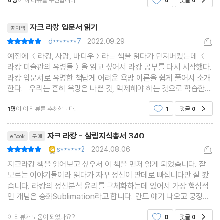
4명
이 이 리뷰를 추천합니다.
4
댓글
0
학자 겸 철학자이다. 이 책들은 책값만큼이나 쪽
리뷰제목
자크 라캉 입문서 읽기
종이책
d*******7
2022.09.29
평점10점
|
|
예전에 ＜라캉, 사랑, 바디우＞라는 책을 읽다가 던져버렸는데 ＜
라캉 미술관의 유령들＞을 읽고 싶어서 라캉 공부를 다시 시작했다.
라캉 입문서로 유명한 책답게 어려운 욕망 이론을 쉽게 풀어서 소개
한다. 우리는 흔히 욕망은 나쁜 것, 억제해야 하는 것으로 학습한
다. 특히 성적인 욕망을 표현하는데 있어서 자유롭지 못하다. 라캉은
1명
이 이 리뷰를 추천합니다.
1
댓글
0
공감
이를 재미있는 표현으로 "욕망은 나중에 다시
리뷰제목
자크 라캉 - 살림지식총서 340
eBook
구매
YES마니아 : 골드
s******2
2024.08.06
평점10점
|
|
지크라캉 책을 읽어보고 싶우서 이 책을 먼저 읽게 되었습니다. 잘
모르는 이야기들이라 읽다가 자꾸 정신이 딴데로 빠집니다만 잘 봤
습니다. 라캉의 정신분석 윤리를 구체화하는데 있어서 가장 핵심적
인 개념은 승화Sublimation라고 합니다. 칸트 얘기 나오고 궁정풍
연애 나오고 사드 나오고 안티고네가 나오는군요. 라캉책 읽고 나중
이 리뷰가 도움이 되었나요?
0
댓글
0
공감
에 다시 한번 읽어봐야겠습니다.