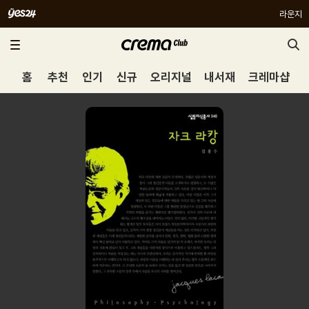
라운지
홈
추천
인기
신규
오리지널
내서재
크레마샵