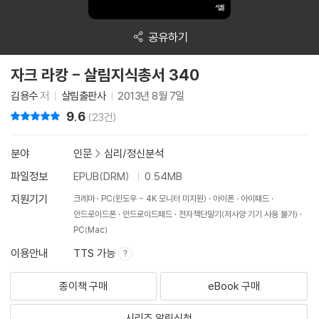
공유하기
자크 라캉 - 살림지식총서 340
김용수
저
살림출판사
2013년 8월 7일
9.6
리뷰 총점
(23건)
분야
인문
>
심리/정신분석
파일정보
EPUB(DRM)
0.54MB
지원기기
크레마
PC(윈도우 - 4K 모니터 미지원)
아이폰
아이패드
안드로이드폰
안드로이드패드
전자책단말기(저사양 기기 사용 불가)
PC(Mac)
이용안내
TTS 가능
종이책 구매
eBook 구매
시리즈 알림신청