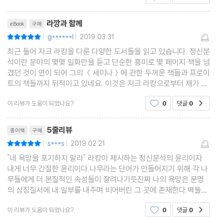
리뷰제목
라깡과 함께
eBook
구매
g******l
2019.03.31
평점10점
|
|
최근 들어 자크 라캉을 다룬 다양한 도서들을 읽고 있습니다. 정신분
석이란 분야의 몇몇 일화만을 듣고 단순한 흥미로 몇 페이지 책을 넘
겼던 것이 연이 되어 그의 ＜세미나＞에 관한 두꺼운 책들과 프로이
트의 책들까지 뒤적이고 있네요. 이것은 자크 라캉으로부터 제가 무
엇인가 조짐을 발견했다는 말이 될 듯합니다. 꼭 이런 방식으로 만나
이 리뷰가 도움이 되었나요?
0
댓글
0
공감
는 작가와 사상가들이 과거에도 있었습니다.
리뷰제목
5줄리뷰
종이책
구매
s***s
2019.02.21
평점10점
|
|
"네 욕망을 포기하지 말라" 라캉이 제시하는 정신분석의 윤리이자
내게 너무 간절한 윤리이다.나무라는 단어가 만들어지기 위해 각 나
무들에게 더 본질적인 속성들이 잘려나가듯진짜 나의 욕망은 문명
의 상징질서에 내 일부를 내주며 비어버린 그 곳에 존재한다.벽돌이
다양해도 집의 본질은 그 공간에 있듯 내 특성들은 내가 아니다. 나
이 리뷰가 도움이 되었나요?
0
댓글
0
공감
의 본질은 공백에 존재한다.내 욕망을 사랑하자.