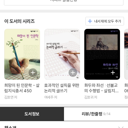
이 도서의 시리즈
내서재에 모두 추가
희망이 된 인문학 - 살
효과적인 설득을 위한
화두와 좌선 : 선불교
화
림지식총서 450
논리적 글쓰기
의 수행법 - 살림지식
0
총서 316
김호연 저
여세주 저
김호귀 저
정
도서정보
리뷰/한줄평
9/14
책소개 보이기/감추기