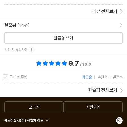
리뷰 전체보기
한줄평
(14건)
한줄평 이동
한줄평 쓰기
작성 시 유의사항
9.7
총 평점 9.7점
/ 10.0
구매 한줄평
최근순
추천순
별점순
한줄평 전체보기
로그인
회원가입
예스이십사(주) 사업자 정보