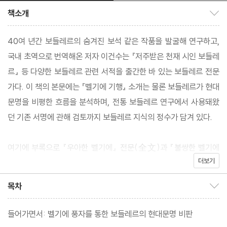
책소개
책소개 보이기/감추기
40여 년간 보들레르의 숨겨진 보석 같은 작품을 발굴해 연구하고,
국내 초역으로 번역해온 저자 이건수는 『저주받은 천재 시인 보들레
르』 등 다양한 보들레르 관련 서적을 출간한 바 있는 보들레르 전문
가다. 이 책의 본문에는 『벨기에 기행』 소개는 물론 보들레르가 현대
문명을 비평한 흐름을 분석하며, 전통 보들레르 연구에서 사용돼왔
던 기존 서명에 관해 검토까지 보들레르 지식의 정수가 담겨 있다.
여기에 부록으로 『우아한 벨기에』 전문(全文)과 『불쌍한 벨기에
더보기
여!』를 위한 「개요」 전문 그리고 보들레르 생전의 마지막 시집(186
6년 브뤼셀)이 된 『표류물』 속 시 세 편을 주석과 함께 실었다. 『우
목차
목차 보이기/감추기
아한 벨기에』와 「개요」는 국내 첫 완역이므로, 본문의 이해를 도울
뿐만 아니라 숨겨진 보들레르의 진품(珍品)을 찾아 읽는 기쁨을 함
들어가면서: 벨기에 풍자를 통한 보들레르의 현대문명 비판
께 제공한다.