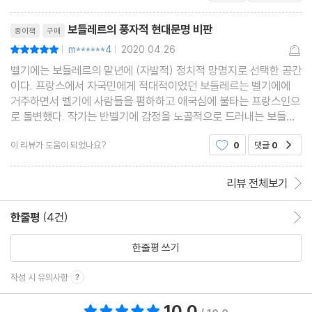
리뷰제목
보들레르의 풍자적 현대문명 비판
종이책
구매
m******4
2020.04.26
평점10점
|
|
벨기에는 보들레르의 말년에 (자발적) 정치적 망명지로 선택한 공간
이다. 프랑스에서 자국민에게 적대적이었던 보들레르는 벨기에에
거주하면서 벨기에 사람들을 폄하하고 애국심에 불타는 프랑스인으
로 돌변했다. 작가는 반벨기에 감정을 노골적으로 드러내는 보들레
르의 기록들을 검토하며 당시 보들레르가 이러한 평가와 판단을 했
이 리뷰가 도움이 되었나요?
0
댓글
0
공감
던 배경에 대한 설명을 충분하게 덧붙이고 있다. 이러
리뷰 전체보기
한줄평
(4건)
한줄평 이동
한줄평 쓰기
작성 시 유의사항
10.0
총 평점 10.0점