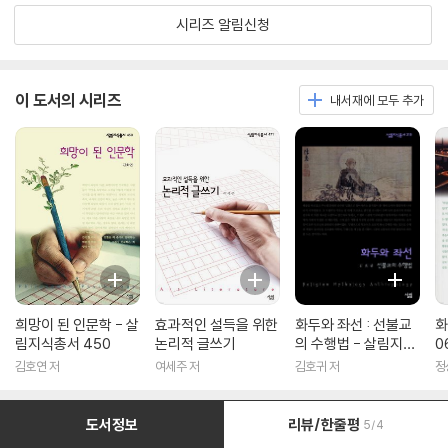
시리즈 알림신청
이 도서의 시리즈
내서재에 모두 추가
희망이 된 인문학 - 살
효과적인 설득을 위한
화두와 좌선 : 선불교
화
림지식총서 450
논리적 글쓰기
의 수행법 - 살림지식
0
총서 316
김호연 저
여세주 저
김호귀 저
정
도서정보
리뷰/한줄평
5/4