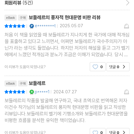
주
회원리뷰
(5건)
샤를 보들레르 연보
리뷰제목
보들레르의 풍자적 현대문명 비판 리뷰
eBook
구매
참고문헌
YES마니아 : 플래티넘
e********t
2025.05.07
평점10점
|
|
처음 이 책을 읽었을 때 보들레르가 지나치게 한 국가에 대해 적개심
을 표출하고 있다고 느끼면서, 어쩌면 보들레르가 국수주의자가 아
닌가 라는 생각도 들었습니다. 하지만 저자의 해설을 듣고 그가 벨기
에에서 느꼈던 적개심과 분노가 조금은 이해가 되었습니다. 당시 프
랑스에 만연한 진보주의, 물질주의 등에 반감을 가진 보들레르가 피
이 리뷰가 도움이 되었나요?
0
댓글
0
공감
난처로 가게 된 벨기에에서도 프랑스와 같은
리뷰제목
보들레르
eBook
구매
YES마니아 : 로얄
p*****1
2024.07.27
평점10점
|
|
보들레르의 작품을 발굴해 연구하고, 국내 초역으로 번역해온 저자
이건수 작가님의 보들레르의 풍자적 현대문명 비판을 읽고 작성한
리뷰입니다.보들레르의 벨기에 기행소개와 보들레르가 현대문명을
비평한 흐름을 분석한 유익한 책이었습니다.
이 리뷰가 도움이 되었나요?
0
댓글
0
공감