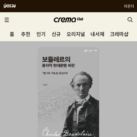
라운지
홈
추천
인기
신규
오리지널
내서재
크레마샵