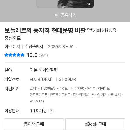
공유하기
보들레르의 풍자적 현대문명 비판
『벨기에 기행』을
중심으로
이건수
저
살림출판사
2020년 8월 5일
10.0
리뷰 총점
(9건)
분야
인문
>
서양철학
파일정보
EPUB(DRM)
31.09MB
지원기기
크레마
PC(윈도우 - 4K 모니터 미지원)
아이폰
아이패드
안드로이드폰
안드로이드패드
전자책단말기(저사양 기기 사용 불가)
PC(Mac)
이용안내
TTS 가능
종이책 구매
eBook 구매