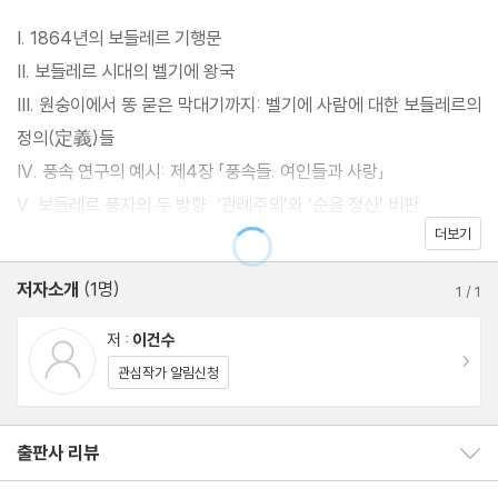
I. 1864년의 보들레르 기행문
II. 보들레르 시대의 벨기에 왕국
III. 원숭이에서 똥 묻은 막대기까지: 벨기에 사람에 대한 보들레르의
정의(定義)들
IV. 풍속 연구의 예시: 제4장 「풍속들. 여인들과 사랑」
V. 보들레르 풍자의 두 방향: ‘관례주의’와 ‘순응 정신’ 비판
더보기
VI. 『벨기에 기행』의 제목 선정과 문학적 의의
VII. 운문시집 『우아한 벨기에』
저자소개
(1명)
1
/
1
VIII. 풍자 문학의 절정, 미완의 산문집 『불쌍한 벨기에여!』
저 :
이건수
이동
[부록 1] 보들레르의 풍자시집 『우아한 벨기에』(국내 최초 완역)
관심작가 알림신청
[부록 2] 『불쌍한 벨기에여!』의 「개요」(국내 초역)
[부록 3] 잊혀진 시집 『표류물』 에 실린 세 편의 익살 풍자시
출판사 리뷰
출판사 리뷰 보이기/감추기
회원리뷰 이동