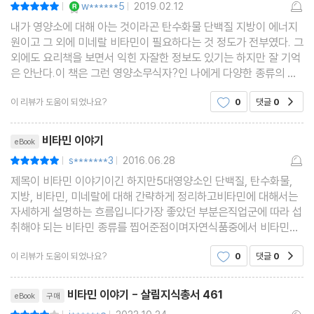
w******5
2019.02.12
평점10점
|
|
내가 영양소에 대해 아는 것이라곤 탄수화물 단백질 지방이 에너지
원이고 그 외에 미네랄 비타민이 필요하다는 것 정도가 전부였다. 그
외에도 요리책을 보면서 익힌 자잘한 정보도 있기는 하지만 잘 기억
은 안난다.이 책은 그런 영양소무식자?인 나에게 다양한 종류의 영
양소의 종류를 알려주고, 기능이 어떻고, 어떤 음식을 어떻게 먹으면
이 리뷰가 도움이 되었나요?
0
댓글
0
공감
더 잘 흡수할 수 있는지 친절하게 설명해준다
리뷰제목
비타민 이야기
eBook
s*******3
2016.06.28
평점10점
|
|
제목이 비타민 이야기이긴 하지만5대영양소인 단백질, 탄수화물,
지방, 비타민, 미네랄에 대해 간략하게 정리하고비타민에 대해서는
자세하게 설명하는 흐름입니다가장 좋았던 부분은직업군에 따라 섭
취해야 되는 비타민 종류를 찝어준점이며자연식품중에서 비타민을
얻을수 있는 식품들을 자세하게 소개한 점이 정보를 얻는데 도움이
이 리뷰가 도움이 되었나요?
0
댓글
0
공감
됐다고 생각합니다유익한내용 가볍게 잘 읽고 갑니다
리뷰제목
비타민 이야기 - 살림지식총서 461
eBook
구매
평점8점