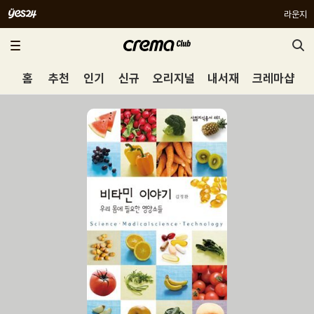
라운지
홈
추천
인기
신규
오리지널
내서재
크레마샵