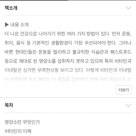
책소개
책소개 보이기/감추기
▶ 내용 소개
더 나은 건강으로 나아가기 위한 여러 가지 방법이 있다. 먼저 운동,
취미, 음식 등 기본적인 생활환경이 가장 우선되어야 한다. 그러나
바쁜 현대인들은 운동을 멀리하고 불규칙한 식습관과 패스트푸드
등으로 제대로 된 영양소를 섭취하지 못하고 있으며 특히 비타민과
미네랄은 심각한 부족현상을 보이고 있다. 이렇게 비타민과 미네랄
이 부족하면 우리 몸에는 이 물질을 섭취하기 위해 여러 증상으로 신
호를 보내지만 어떤 영양소가 부족한지 스스로 진단하기
더보기
목차
목차 보이기/감추기
영양소란 무엇인가
비타민의 이해