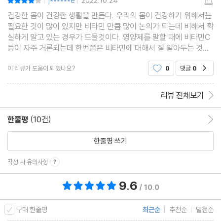
j******e
2022.10.24
|
|
건강한 몸이 건강한 생활을 만든다. 우리의 몸이 건강하기 위해서는
필요한 것이 많이 있지만 비타민 만큼 많이 논의가 되는데 비해서 확
실하게 알고 있는 경우가 드물것이다. 영양제를 말할 때에 비타민C
등이 자주 거론되는데 한번쯤은 비타민에 대해서 잘 알아두는 것도
좋을 것이다. 이 책은, 영양소로서의 비타민과 미네랄, 영양제의 이
이 리뷰가 도움이 되었나요?
0
댓글
0
공감
해와 응용, 생활 속의 비타민에 대해서
리뷰 전체보기
한줄평
(10건)
한줄평 이동
한줄평 쓰기
작성 시 유의사항
9.6
총 평점 9.6점
/ 10.0
구매 한줄평
최근순
추천순
별점순