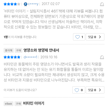
YES마니아 : 플래티넘
c****y
2017.02.07
평점8점
|
|
'비타민 이야기 - 살림지식총서 461'책에 대해 리뷰를 써봅니다.컴
퓨터 뷰어상으로, 전체화면 양면보기 기준상으로 약 87페이지 분량
으로 꾸며져 있었습니다.약사 선생님께서 저술하신 책이라서, 의학
적으로 신뢰할 수 있는 정보들인 것 같습니다.비타민, 미네랄, 단백
질, 탄수화물, 지방, 영양제 등에 관한 사항들을 자세한 설명으로쉽
1명
이 이 리뷰를 추천합니다.
1
댓글
0
공감
게 파악해 볼 수 있었습니다. 우리 몸에 도움이 되
리뷰제목
영양소와 영양제 안내서
종이책
구매
d******1
2019.10.16
평점10점
|
|
비타민은 동물체의 주된 영양소가 아니면서도 발육과 생리 작용을
유지하는 데 없어서는 안 되는 유기 화합물을 통틀어 이르는 말이랍
니다. 비교적 소량이 필요하지만 체내에서 생성되지 않고, 크게 수용
성 비타민과 지용성 비타민으로 나누어진답니다. 부족하면 특유의
결핍 증상이 나타나고 또한 과잉 섭취할 때 부작용이 나타나기도 한
이 리뷰가 도움이 되었나요?
0
댓글
0
공감
답니다. 이 책은 우리 몸에 필요한 영양소를 파악
리뷰제목
비타민 이야기
eBook
구매
YES마니아 : 로얄