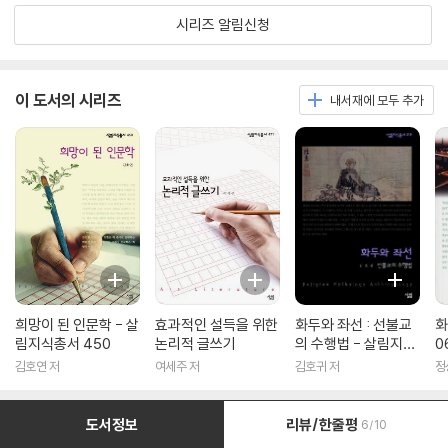
시리즈 알림신청
이 도서의 시리즈
내서재에 모두 추가
희망이 된 인문학 - 살
효과적인 설득을 위한
화두와 좌선 : 선불교
화
림지식총서 450
논리적 글쓰기
의 수행법 - 살림지식
0
총서 316
김호연 저
여세주 저
김호귀 저
정
도서정보
리뷰/한줄평
6/10