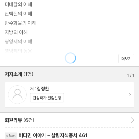
미네랄의 이해
단백질의 이해
탄수화물의 이해
지방의 이해
영양제의 이해
영양제의 응용
더보기
생활 속의 비타민
저자소개
(1명)
1
/
1
저 :
김정환
이동
관심작가 알림신청
회원리뷰
(6건)
회원리뷰 이동
리뷰제목
비타민 이야기 - 살림지식총서 461
eBook