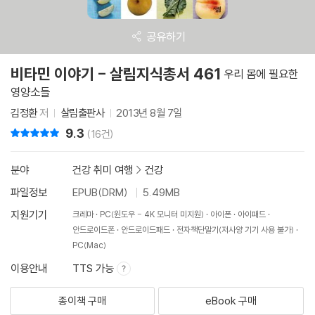
공유하기
비타민 이야기 - 살림지식총서 461
우리 몸에 필요한
영양소들
김정환
저
살림출판사
2013년 8월 7일
9.3
리뷰 총점
(16건)
분야
건강 취미 여행
>
건강
파일정보
EPUB(DRM)
5.49MB
지원기기
크레마
PC(윈도우 - 4K 모니터 미지원)
아이폰
아이패드
안드로이드폰
안드로이드패드
전자책단말기(저사양 기기 사용 불가)
PC(Mac)
이용안내
TTS 가능
종이책 구매
eBook 구매