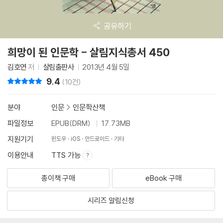
공유하기
희망이 된 인문학 - 살림지식총서 450
김호연
저
살림출판사
2013년 4월 5일
9.4
리뷰 총점
(10건)
분야
인문
>
인문학산책
파일정보
EPUB(DRM)
17.73MB
지원기기
윈도우
iOS
안드로이드
기타
이용안내
TTS 가능
종이책 구매
eBook 구매
시리즈 알림신청