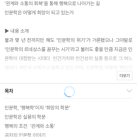
‘관계와 소통의 회복’을 통해 행복으로 나아가는 길
인문학은 어떻게 희망이 되고 있는가
▶ 내용 소개
불과 몇 년 전까지만 해도 ‘인문학의 위기’가 거론됐으나 그야말로
‘인문학의 르네상스를 꿈꾸는 시기’라고 불러도 좋을 만큼 지금은 인
문학이 대접받는 시대다. 인간가치와 인간성의 실종 등으로 그 어느
때보다 개인과 사회가 신음하고 있는 이때, 인문학은 어떻게 ‘희망의
더보기
학문’으로 작용하고 있는가?
이 책 ??희망이 된 인문학??은 “왜 인문학을 공부하
목차
목차 보이기/감추기
인문학, ‘행복학’이자 ‘희망의 학문’
인문학은 실용의 학문
행복의 조건: ‘관계와 소통’
공자의 인문학 이야기