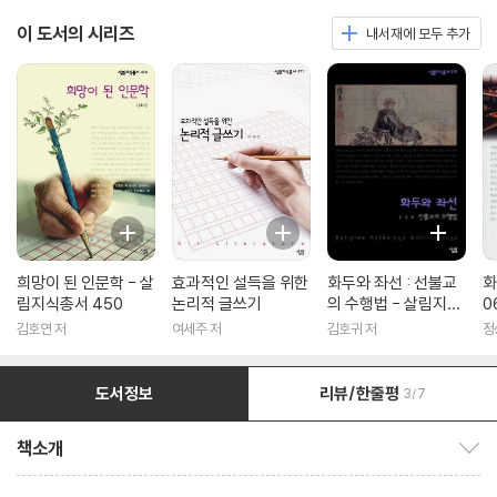
이 도서의 시리즈
내서재에 모두 추가
희망이 된 인문학 - 살
효과적인 설득을 위한
화두와 좌선 : 선불교
화
림지식총서 450
논리적 글쓰기
의 수행법 - 살림지식
0
총서 316
김호연 저
여세주 저
김호귀 저
정
도서정보
리뷰/한줄평
3/7
책소개
책소개 보이기/감추기