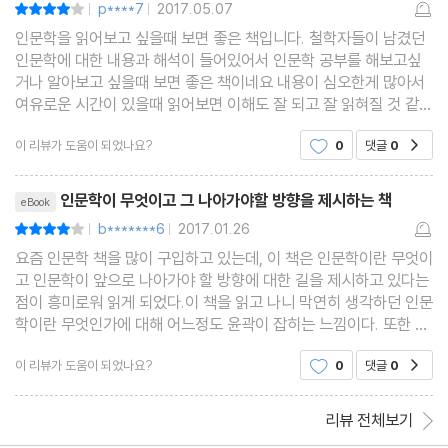
p****7
2017.05.07
평점8점
|
|
인문학을 읽어보고 싶을때 보면 좋은 책입니다. 철학자들이 남겼던
인문학에 대한 내용과 해석이 들어있어서 인문학 공부를 해보고싶
거나 알아보고 싶을때 보면 좋은 책이네요 내용이 심오한게 많아서
여유로운 시간이 있을때 읽어보면 이해도 잘 되고 잘 읽혀질 것 같습
니다. 평소에 인문학에 대해 읽어보고 싶었는데 좋은 책이 나와서 읽
이 리뷰가 도움이 되었나요?
0
댓글
0
공감
어볼 수 있어서 매우 좋습니다.
리뷰제목
인문학이 무엇이고 그 나아가야할 방향을 제시하는 책
eBook
b*******6
2017.01.26
평점8점
|
|
요즘 인문학 책을 많이 구입하고 있는데, 이 책은 인문학이란 무엇이
고 인문학이 앞으로 나아가야 할 방향에 대한 길을 제시하고 있다는
점이 흥미로워 읽게 되었다.이 책을 읽고 나니 막연히 생각하던 인문
학이란 무엇인가에 대해 어느정도 윤곽이 잡히는 느낌이다. 또한 인
문학을 대하는데 있어서 너무 실용적 가치에 대해서만 집중했던 것
이 리뷰가 도움이 되었나요?
0
댓글
0
공감
이 아닌가 하는 반성을 하게 되었다.현대사회
리뷰 전체보기