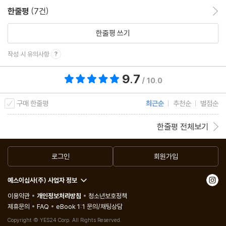
한줄평
(7건)
한줄평 이동
한줄평 쓰기
작성 시 유의사항
9.7
총 평점 9.7점
/ 10.0
구매 한줄평
최근순
추천순
별점순
한줄평 전체보기
로그인
회원가입
예스이십사(주) 사업자 정보
이용약관
개인정보처리방침
청소년보호정책
제휴문의
FAQ
eBook 1:1 문의/채팅상담
Copyright © YES24 Corp. All Rights Reserved.