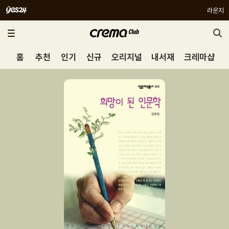
라운지
홈
추천
인기
신규
오리지널
내서재
크레마샵