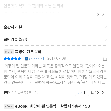
인문학과 복지, 그 ‘관계와 소통’을 위해
인문학교, ‘관계와 소통’을 위한 실천
더보기
출판사 리뷰
출판사 리뷰 보이기/감추기
회원리뷰
(3건)
회원리뷰 이동
리뷰제목
희망이 된 인문학
종이책
YES마니아 : 플래티넘
s*******1
2017.07.09
평점10점
|
|
'희망이 된 인문학'이라는 제목은 중의적으로 읽힌다. "관계와 소통
의 부재, 행복하지 않은 현대 사회를 치료할 하나의 처방으로서의 인
문학이 이제 희망이 되었다."라는 해석이 첫째고, "'희망'이 되었다는
것은 인문학이 아직 보편적 학문으로서 일상화, 즉 '현실'이 되지 못
했다."는 것이 두 번째 의미이다. 어느 쪽이 되었건 경제적 효용성 논
1명
이 이 리뷰를 추천합니다.
1
댓글
0
공감
리에 밀려 인문학이 사장 위기에 빠진지
리뷰제목
eBook] 희망이 된 인문학 - 살림지식총서 450
eBook