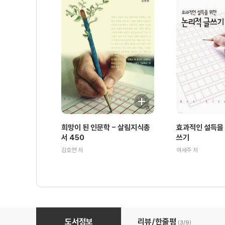
희망이 된 인문학 - 살림지식총
효과적인 설득을 
서 450
쓰기
김호연 저
여세주 저
블랙홀 - 살림지식총서 034
도서정보
리뷰/한줄평
(3/
9
)