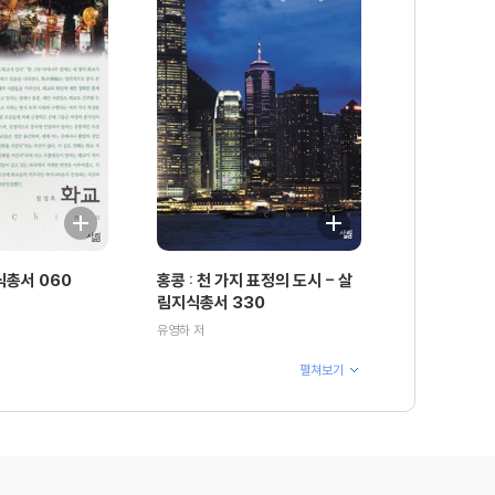
식총서 060
홍콩 : 천 가지 표정의 도시 - 살
림지식총서 330
유영하 저
펼쳐보기