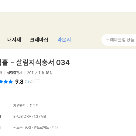
내서재
크레마샵
라운지
크레마클럽 상품
홀 - 살림지식총서 034
저
살림출판사
2011년 11월 18일
9.8
(
12
건)
자연과학
>
천문학
보
EPUB(DRM)
1.27MB
기
윈도우
iOS
안드로이드
기타