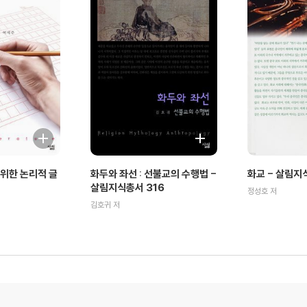
위한 논리적 글
화두와 좌선 : 선불교의 수행법 -
화교 - 살림지
살림지식총서 316
정성호 저
김호귀 저