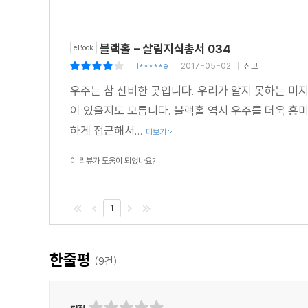
블랙홀 - 살림지식총서 034
eBook
l*****e
2017-05-02
신고
|
|
|
우주는 참 신비한 곳입니다. 우리가 알지 못하는 미
이 있을지도 모릅니다. 블랙홀 역시 우주를 더욱 흥
하게 접근해서...
더보기
이 리뷰가 도움이 되었나요?
1
한줄평
(
9
건)