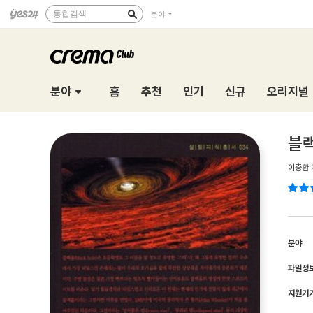
통합검색
분야
분야
홈
추천
인기
신규
오리지널
블랙
이충환
분야
파일정
지원기