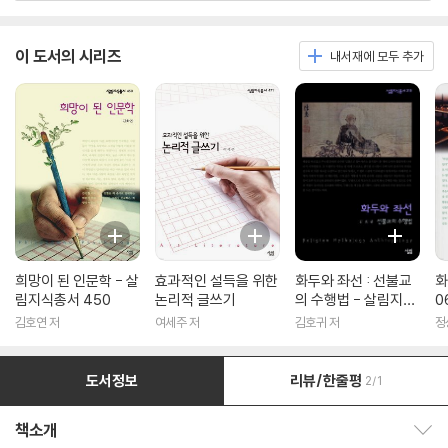
이 도서의 시리즈
내서재에 모두 추가
희망이 된 인문학 - 살
효과적인 설득을 위한
화두와 좌선 : 선불교
화
림지식총서 450
논리적 글쓰기
의 수행법 - 살림지식
0
총서 316
김호연 저
여세주 저
김호귀 저
정
도서정보
리뷰/한줄평
2/1
책소개
책소개 보이기/감추기