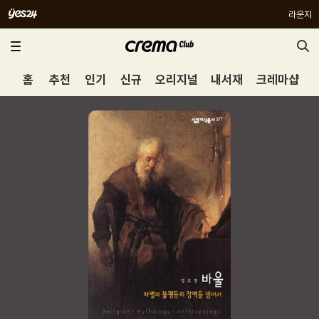
라운지
홈
추천
인기
신규
오리지널
내서재
크레마샵