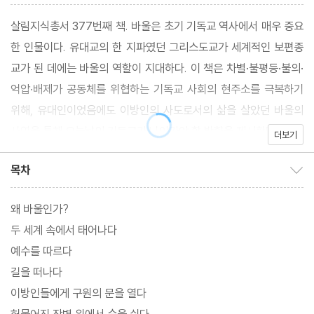
살림지식총서 377번째 책. 바울은 초기 기독교 역사에서 매우 중요
한 인물이다. 유대교의 한 지파였던 그리스도교가 세계적인 보편종
교가 된 데에는 바울의 역할이 지대하다. 이 책은 차별·불평등·불의·
억압·배제가 공동체를 위협하는 기독교 사회의 현주소를 극복하기
위해, 유대인이었음에도 이방인의 사도로서의 삶을 살았던 바울의
사역을 통해 오늘날의 기독교가 나아가야 할 방향을 제시한다.
더보기
목차
목차 보이기/감추기
왜 바울인가?
두 세계 속에서 태어나다
예수를 따르다
길을 떠나다
이방인들에게 구원의 문을 열다
허물어진 장벽 위에서 숨을 쉬다