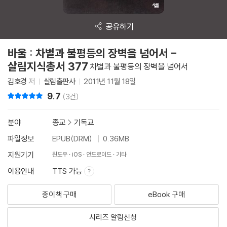
공유하기
바울 : 차별과 불평등의 장벽을 넘어서 -
살림지식총서 377
차별과 불평등의 장벽을 넘어서
김호경
저
살림출판사
2011년 11월 18일
9.7
리뷰 총점
(3건)
분야
종교
>
기독교
파일정보
EPUB(DRM)
0.36MB
지원기기
윈도우
iOS
안드로이드
기타
이용안내
TTS 가능
종이책 구매
eBook 구매
시리즈 알림신청