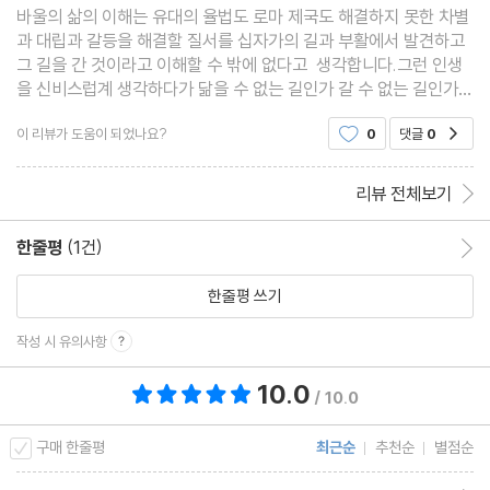
바울의 삶의 이해는 유대의 율법도 로마 제국도 해결하지 못한 차별
과 대립과 갈등을 해결할 질서를 십자가의 길과 부활에서 발견하고
그 길을 간 것이라고 이해할 수 밖에 없다고 생각합니다.그런 인생
을 신비스럽계 생각하다가 닮을 수 없는 길인가 갈 수 없는 길인가
생가하다가 답을 얻고 힘을 얻게 되네요~감사한 마음 드네요.
이 리뷰가 도움이 되었나요?
0
댓글
0
공감
리뷰 전체보기
한줄평
(1건)
한줄평 이동
한줄평 쓰기
작성 시 유의사항
10.0
총 평점 10.0점
/ 10.0
구매 한줄평
최근순
추천순
별점순