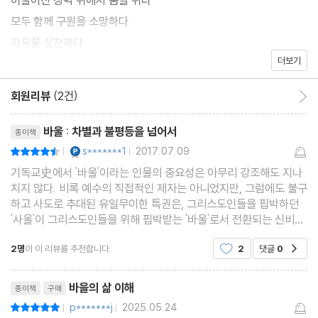
모두 함께 구원을 소망하다
자유를 실천하다
더보기
사랑을 찾다
끝없이 낮아지다
회원리뷰
(2건)
회원리뷰 이동
다시 살아나다
리뷰제목
무엇이 바울의 얼굴인가?
바울 : 차별과 불평등을 넘어서
종이책
YES마니아 : 플래티넘
s*******1
2017.07.09
평점9점
|
|
기독교史에서 '바울'이라는 인물의 중요성은 아무리 강조해도 지나
치지 않다. 비록 예수의 직접적인 제자는 아니었지만, 그럼에도 불구
하고 사도로 추대된 유일무이한 특권은, 그리스도인들을 핍박하던
'사울'이 그리스도인들을 위해 핍박받는 '바울'로서 전환되는 신비로
운 회심의 사건에서 비롯되는 것과, 초대 교회가 가지고 있던 다양한
2명
이 이 리뷰를 추천합니다.
2
댓글
0
공감
문제들을 신앙적으로 해결하고자 했던 그의
리뷰제목
바을의 삶 이해
종이책
구매
p*******j
2025.05.24
평점10점
|
|