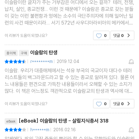
이슬람이란 글자가 주는 거부감은 어디에서 오는 걸까? 테러, 전쟁,
납치, 살인, 종교전쟁... 이런 것 때문에? 이슬람은 종교로 갖는 분들
이 갖는 이런 불편함과 멍에는 소수의 극단주의자에 의해 일어난 일
련의 사건 때문이리라... 서기 572년 사우디아라비아의 메카에서
태어난 무함마드는 622년 유일신 알라에 의해 선택된 예언자라 선
이 리뷰가 도움이 되었나요?
0
댓글
0
공감
언했다. 이슬람교의 탄생인 것이다. 이슬람
리뷰제목
이슬람의 탄생
종이책
구매
r********m
2019.12.04
평점9점
|
|
이슬람. 우리가 대충매체에서는 석유 부국의 국교이자 대다수 테러
리스트들의 백그라운드라고 할 수 있는 종교로 알려져 있다. 물론 어
느 내용들은 편견으로 가득찬 내용들이라서 오해할 수 있는 소지가
많다. 이 책은 어느정도 객관적으로 이슬람교의 탄생과 역사에 대해
서술한 책으로 양은 많지 않지만 읽어볼만한 가치가 있었다. 서기 6
이 리뷰가 도움이 되었나요?
0
댓글
0
공감
00년경 중동의 무역상 무함마드는 당시 여러
리뷰제목
[eBook] 이슬람의 탄생 - 살림지식총서 318
eBook
h******m
2016.02.16
평점8점
|
|
알케에다, IS의 고장 중동의 뿌리라 할 수 있는 무함마드와 이슬람의