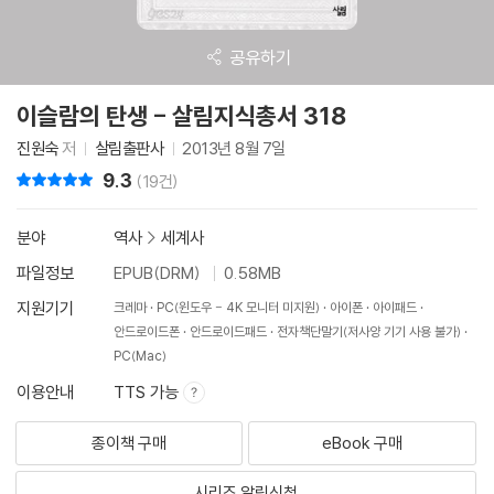
공유하기
이슬람의 탄생 - 살림지식총서 318
진원숙
저
살림출판사
2013년 8월 7일
9.3
리뷰 총점
(19건)
분야
역사
>
세계사
파일정보
EPUB(DRM)
0.58MB
지원기기
크레마
PC(윈도우 - 4K 모니터 미지원)
아이폰
아이패드
안드로이드폰
안드로이드패드
전자책단말기(저사양 기기 사용 불가)
PC(Mac)
이용안내
TTS 가능
종이책 구매
eBook 구매
시리즈 알림신청