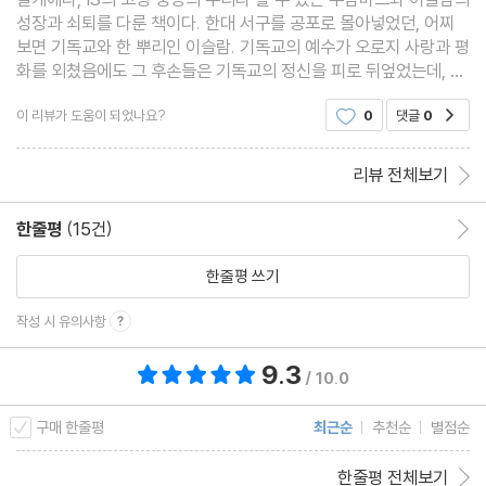
성장과 쇠퇴를 다룬 책이다. 한대 서구를 공포로 몰아넣었던, 어찌
보면 기독교와 한 뿌리인 이슬람. 기독교의 예수가 오로지 사랑과 평
화를 외쳤음에도 그 후손들은 기독교의 정신을 피로 뒤엎었는데, 이
슬람의 경우는 시작부터가 피의 정복으로 이루어졌음을 생각할 때
이 리뷰가 도움이 되었나요?
0
댓글
0
공감
지금의 중동의 사태는 예견된
리뷰 전체보기
한줄평
(15건)
한줄평 이동
한줄평 쓰기
작성 시 유의사항
9.3
총 평점 9.3점
/ 10.0
구매 한줄평
최근순
추천순
별점순
한줄평 전체보기