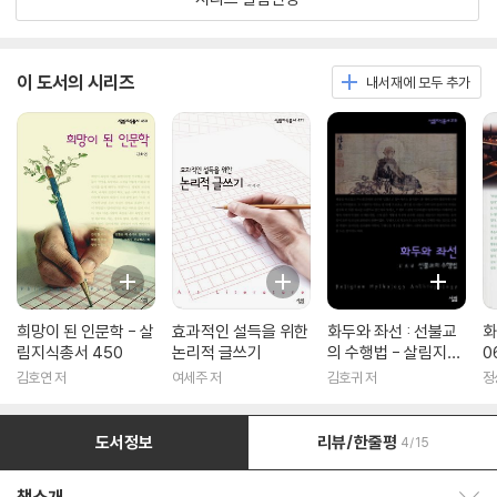
이 도서의 시리즈
내서재에 모두 추가
희망이 된 인문학 - 살
효과적인 설득을 위한
화두와 좌선 : 선불교
화
림지식총서 450
논리적 글쓰기
의 수행법 - 살림지식
0
총서 316
김호연 저
여세주 저
김호귀 저
정
도서정보
리뷰/한줄평
4/15
책소개 보이기/감추기