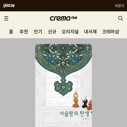
라운지
홈
추천
인기
신규
오리지널
내서재
크레마샵