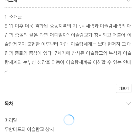
책소개
1. 소개글
9.11 이후 더욱 격화된 중동지역의 기독교세력과 이슬람세력의 대
립과 충돌의 끝은 과연 어디일까? 이슬람교가 창시되고 더불어 이
슬람제국이 출현한 이후부터 아랍-이슬람세계는 보다 현저히 그 대
립과 충돌의 중심에 있다. 7세기에 창시된 이슬람교의 특성과 이슬
람세계의 눈부신 성장을 더듬어 이슬람세계를 이해할 수 있는 안내
서.
더보기
2. 저자 소개
목차
목차 보이기/감추기
진원숙
계명대학교 인문대학 사학과 명예교수(서양사 전공).
머리말
저서로는 『마키아벨리와 국가 이성』 『서양사
무함마드와 이슬람교 창시