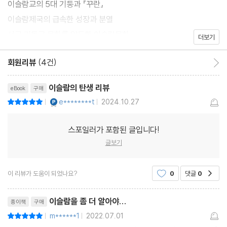
이슬람교의 5대 기둥과 『꾸란』
이슬람제국의 급속한 성장과 분열
서구 기독교 문화를 압도한 이슬람문화
더보기
회원리뷰
(4건)
회원리뷰 이동
이슬람의 탄생 리뷰
eBook
구매
YES마니아 : 플래티넘
e********t
2024.10.27
평점10점
|
|
스포일러가 포함된 글입니다!
글보기
이 리뷰가 도움이 되었나요?
0
댓글
0
공감
리뷰제목
이슬람을 좀 더 알아야...
종이책
구매
m******1
2022.07.01
평점10점
|
|