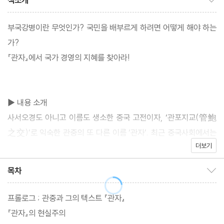
책소개
부국강병이란 무엇인가? 국민을 배부르게 하려면 어떻게 해야 하는
가?
『관자』에서 국가 경영의 지혜를 찾아라!
▶ 내용 소개
사서오경도 아니고 이름도 생소한 중국 고전이자, ‘관포지교(管鮑
之交)’로 익숙한 관중의 또 다른 이름 ‘관자’. 최근 중국사회에서는
더보기
관자 기념관을 비롯하여 각종 연구서와 번역서를 출간하는 등 관자
에 지대한 관심을 보이고 있다. ‘'관자사상으로 나라를 다스려야 중
목차
목차 보이기/감추기
국이 부강하고 발전한다.'라고 말할 정도다.
관자사상의 핵심은 부국
프롤로그 ; 관중과 그의 텍스트 『관자』
『관자』의 현실주의