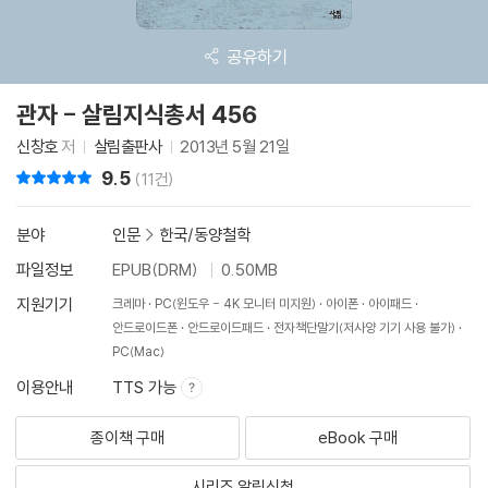
공유하기
관자 - 살림지식총서 456
신창호
저
살림출판사
2013년 5월 21일
9.5
리뷰 총점
(11건)
분야
인문
>
한국/동양철학
파일정보
EPUB(DRM)
0.50MB
지원기기
크레마
PC(윈도우 - 4K 모니터 미지원)
아이폰
아이패드
안드로이드폰
안드로이드패드
전자책단말기(저사양 기기 사용 불가)
PC(Mac)
이용안내
TTS 가능
종이책 구매
eBook 구매
시리즈 알림신청