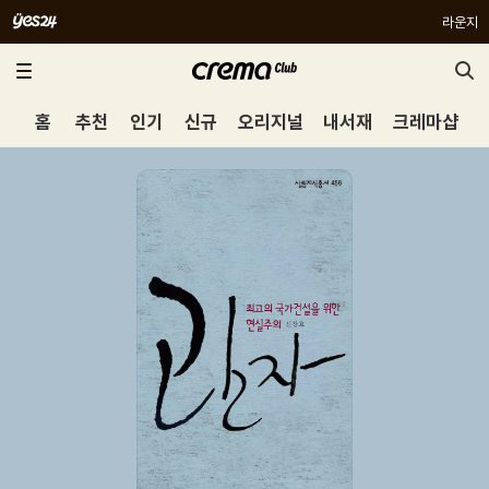
라운지
홈
추천
인기
신규
오리지널
내서재
크레마샵