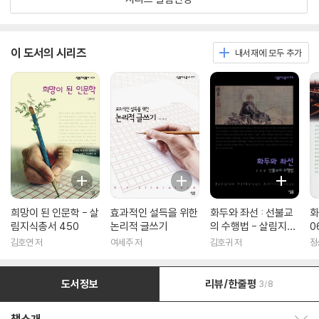
이 도서의 시리즈
내서재에 모두 추가
희망이 된 인문학 - 살
효과적인 설득을 위한
화두와 좌선 : 선불교
화
림지식총서 450
논리적 글쓰기
의 수행법 - 살림지식
0
총서 316
김호연 저
여세주 저
김호귀 저
정
도서정보
리뷰/한줄평
3/8
책소개 보이기/감추기