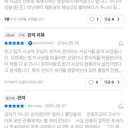
에 지금의 안휘성 북부지역인 영상에서 태어났다고 합니다. 주나라
장왕(壯王) 12년부터 제환공의 재상으로 활약하다가 주나라 양왕
(襄王) 7년에 죽었다고 하여 기원전 725년에서 기원전 645년경
1명
이 이 리뷰를 추천합니다.
1
댓글
4
공감
까지 생존한 인물로 추정하고 있습니다. 그러니까 공자나
리뷰제목
관자 리뷰
eBook
구매
YES마니아 : 플래티넘
e********t
2024.05.19
평점10점
|
|
최근 법가 사상에 관심이 생겨서 관자라는 사상가를 알게 되었습니
다. 이전에는 법가 사상을 떠올리면 상앙이나 한비자를 떠올렸는데,
이 책을 다 읽고나니 관자야말로 법가 사상의 원류이자 실천가였다
고 생각합니다. 특히 관자가 국가를 경영하는데 있어 물질적 안정성
을 우선시한 다음에, 각종 제도를 정비한 점이 매우 흥미로웠습니다.
이 리뷰가 도움이 되었나요?
0
댓글
0
공감
특히 이웃나라와의 섣부른 전쟁을 경계하고 내
리뷰제목
관자
종이책
h****m
2015.06.27
평점10점
|
|
공자가 아니라 관자였으면 얼마나 좋았을까. 관포지교의 고사가
어찌 보면 관중에게는 별 득이 안된다. 사실 관중의 업적은 포숙아
나 포숙아와의 우정 따위와는 비교할 수 없이 광대하다. 그가 좀