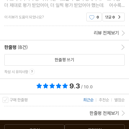
더 제대로 평가 받았어야, 더 일찍 평가 받았어야 했는데. 어수룩
하고 객관성을 잃고 자기 기분에 취한 여타의 제자백가와는 궤를 달
이 리뷰가 도움이 되었나요?
0
댓글
0
공감
리 한다. 관자는 원래 아
리뷰 전체보기
한줄평
(8건)
한줄평 이동
한줄평 쓰기
작성 시 유의사항
9.3
총 평점 9.3점
/ 10.0
구매 한줄평
최근순
추천순
별점순
한줄평 전체보기