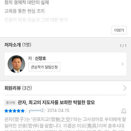
정치 경제적 대안의 실제
교육을 통한 현실 조치
관중의 최후 모습과 그에 대한 평가
에필로그 ; 우정과 신뢰의 현실적 리더십
더보기
저자소개
(1명)
1
/
1
저 :
신창호
이동
관심작가 알림신청
회원리뷰
(3건)
회원리뷰 이동
리뷰제목
관자, 최고의 지도자를 보좌한 탁월한 참모
종이책
y*****2
2014.04.15
평점10점
|
|
관자(管子)는 ‘관포지교(管鮑之交)’라는 고사성어로 우리에게 잘
알려진 관중(管仲)을 말합니다. 이름은 이오(夷吳)이며 춘추시대